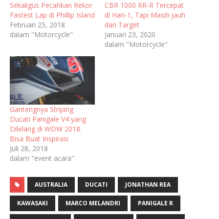
Sekaligus Pecahkan Rekor
CBR 1000 RR-R Tercepat
Fastest Lap di Phillip Island
di Hari-1, Tapi Masih Jauh
Februari 25, 2018
dari Target
dalam "Motorcycle"
Januari 23, 2020
dalam "Motorcycle"
Gantengnya Striping
Ducati Panigale V4 yang
Dilelang di WDW 2018.
Bisa Buat Inspirasi
Juli 28, 2018
dalam "event acara"
AUSTRALIA
DUCATI
JONATHAN REA
KAWASAKI
MARCO MELANDRI
PANIGALE R