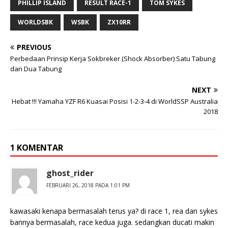
PHILLIP ISLAND
RESULT RACE-1
TOM SYKES
WORLDSBK
WSBK
ZX10RR
PREVIOUS
Perbedaan Prinsip Kerja Sokbreker (Shock Absorber) Satu Tabung
dan Dua Tabung
NEXT
Hebat !!! Yamaha YZF R6 Kuasai Posisi 1-2-3-4 di WorldSSP Australia
2018
1 KOMENTAR
ghost_rider
FEBRUARI 26, 2018 PADA 1:01 PM
kawasaki kenapa bermasalah terus ya? di race 1, rea dan sykes
bannya bermasalah, race kedua juga. sedangkan ducati makin