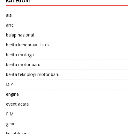
KATEGORI
aisi
arrc
balap nasional
berita kendaraan listrik
berita motogp
berita motor baru
berita teknologi motor baru
DIY
engine
event acara
FIM
gear
kecelakaan