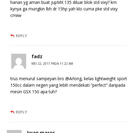
harian yg aman buat jupMX 135 diluar blok std vixy? krn
kynya ga mungkin lbh dr 15hp yah klo cuma pke std vixy
cmiiw
REPLY
fadz
MEI 22, 2017 PADA 11:22 AM
trus menurut sampeyan bro @Arlong, kelas lightweight sport
150cc dalam negeri yang lebih mendekati “perfect” daripada
mesin GSX 150 apa tuh?
REPLY
Iwan maros