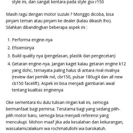
style ini, dan sangat kentara pada style gsx r150
Masih ragu dengan motor suzuki ? Monggo dicoba, bisa
pinjam teman atau pinjam ke dealer (kalau dikasih lho).
Silahkan dibandingkan beberapa aspek ini :
Performa engine-nya
Efisiensinya
Build quality nya (pengelasan, plastik dan pengecetan)
Getaran engine-nya. Jangan kaget kalau getaran engine k12
yang dohc, ternayata paling halus di antara rival-rivalnya
(review dari pemilik nvl, cbr150, pulsar 180ug4 dan all new
cb150 facelift). Aspek ini bisa menjadi gambaran awal
tentang kualitas enginenya
Oke sementara itu dulu tulisan ringan kali ini, semoga
bermanfaat bagi pemirsa. Terutama bagi yang sedang pilih-
pilih motor baru, semoga bisa menjadi referensi yang
mencukupi. Mohon maaf jika ada kesalahan dan kekurangan,
wassalamu’alaikum wa rochmatullohi wa barokatuh.