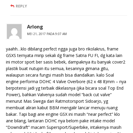
REPLY
Arlong
MEI 21, 2017 PADA 9:07 AM
yaahh…klo dibilang perfect ngga juga bro rikolakrus, frame
GSXS ternyata mirip sekali dg frame Satria FU FI, dg kata lain
ini motor sport ber sasis bebek, dampaknya itu banyak cover2
plastik buat nutupin itu semua, kesannya gimana gitu,
walaupun secara fungsi masih bisa diandalkan. kalo Soal
engine performa DOHC 4 Valve Overbore (62 x 48 8)mm – nya
berpotensi jadi yg terbaik dikelasnya (jika bicara soal Top End
Power), bahkan Valvenya sudah model “back cut valve”
menurut Mas Swega dari Ratmotorsport Sidoarjo, yg
membuat aliran kabut BBM mengalir lancar menuju ruang
bakar. Tapi bagi ane engine GSX ini masih “near perfect” klo
ane bilang, lantaran DOHC nya belom pake intake model
“Downdraft” macam Supersport/Superbike, intakenya masih