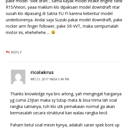
pake model “side draft”, sama kayak model intake engine New
R15/Vixion, yaaa maklum klo dipaksain model downdraft ntar
susah klo dipasang di Satria FU FI karena kebentur model
underbonenya. Andai saja Suzuki pakai model downdraft, pake
rocker arm finger follower, pake SR-VVT, maka sempurnalah
motor ini, ehehehehe….
REPLY
ricolakrus
MEI 21, 2017 PADA 5:49 PM
Thanks knowledge nya bro arlong, yah mengingat harganya
yg cuma 23jtan maka sy tutup mata & bisa trima lah soal
rangka satrianya, toh klo utk pemakaian normal ga akan
bermasalah secara struktural kan walau rangka kecil.
Paham betul soal mesin kynya, adakah saran spek bore up