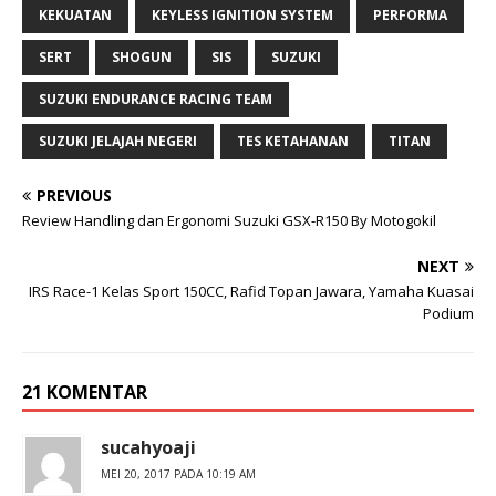
KEKUATAN
KEYLESS IGNITION SYSTEM
PERFORMA
SERT
SHOGUN
SIS
SUZUKI
SUZUKI ENDURANCE RACING TEAM
SUZUKI JELAJAH NEGERI
TES KETAHANAN
TITAN
PREVIOUS
Review Handling dan Ergonomi Suzuki GSX-R150 By Motogokil
NEXT
IRS Race-1 Kelas Sport 150CC, Rafid Topan Jawara, Yamaha Kuasai
Podium
21 KOMENTAR
sucahyoaji
MEI 20, 2017 PADA 10:19 AM