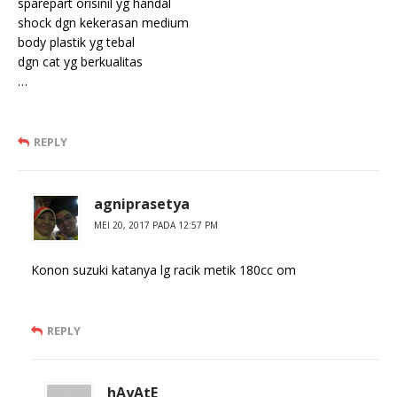
sparepart orisinil yg handal
shock dgn kekerasan medium
body plastik yg tebal
dgn cat yg berkualitas
…
REPLY
agniprasetya
MEI 20, 2017 PADA 12:57 PM
Konon suzuki katanya lg racik metik 180cc om
REPLY
hAyAtE