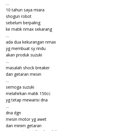
…
10 tahun saya miara
shogun robot
sebelum berpaling
ke matik nmax sekarang
…
ada dua kekurangan nmax
yg membuat sy rindu
akan produk suzuki
…
masalah shock breaker
dan getaran mesin
…
semoga suzuki
melahirkan matik 150cc
yg tetap mewarisi dna
…
dna dgn
mesin motor yg awet
dan minim getaran