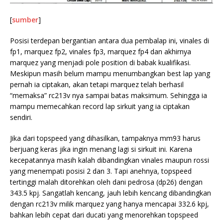
[
sumber
]
Posisi terdepan bergantian antara dua pembalap ini, vinales di
fp1, marquez fp2, vinales fp3, marquez fp4 dan akhirnya
marquez yang menjadi pole position di babak kualifikasi.
Meskipun masih belum mampu menumbangkan best lap yang
pernah ia ciptakan, akan tetapi marquez telah berhasil
“memaksa” rc213v nya sampai batas maksimum. Sehingga ia
mampu memecahkan record lap sirkuit yang ia ciptakan
sendiri.
Jika dari topspeed yang dihasilkan, tampaknya mm93 harus
berjuang keras jika ingin menang lagi si sirkuit ini. Karena
kecepatannya masih kalah dibandingkan vinales maupun rossi
yang menempati posisi 2 dan 3. Tapi anehnya, topspeed
tertinggi malah ditorehkan oleh dani pedrosa (dp26) dengan
343.5 kpj. Sangatlah kencang, jauh lebih kencang dibandingkan
dengan rc213v milik marquez yang hanya mencapai 332.6 kpj,
bahkan lebih cepat dari ducati yang menorehkan topspeed