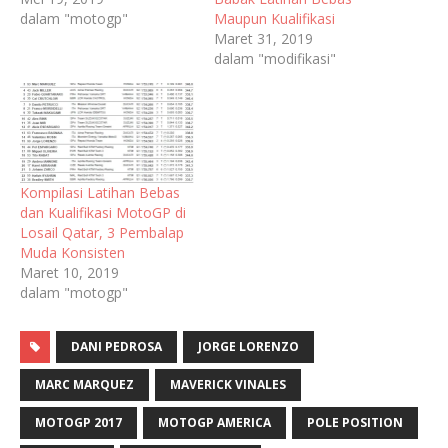
dalam "motogp"
Maupun Kualifikasi
Maret 31, 2019
dalam "modifikasi"
Kompilasi Latihan Bebas
dan Kualifikasi MotoGP di
Losail Qatar, 3 Pembalap
Muda Konsisten
Maret 10, 2019
dalam "motogp"
DANI PEDROSA
JORGE LORENZO
MARC MARQUEZ
MAVERICK VINALES
MOTOGP 2017
MOTOGP AMERICA
POLE POSITION