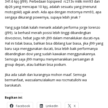
341.6 kpj (jl99). Perbedaan topspeed rc213v milik mm93 dan
dp26 yang mencapai 10 kpj, adalah sesuatu yang (menurut
motogokil) agak aneh. Ada apa dengan motornya mm93, apa
sengaja dikurangi powernya, supaya lebih jinak ?
Yang juga tidak kalah menarik adalah performa jorge lorenzo
(jl99). Ia berhasil meraih posisi lebih tinggi dibandingkan
dovozioso, hebat juga nih jl99 dalam menaklukan ducati-nya.
Hal ini tidak biasa, bahkan bisa dibilang luar biasa, jika jl99 yang
baru saja menggunakan ducati, bisa lebih baik performanya
dibandingkan dovi yang sudah kawakan menggunakannya.
Semoga saja jl99 mampu menyemarakkan persaingan di
group depan, atau bahkan bisa podium.
Jika ada salah dan kurangnya mohon maaf. Semoga
bermanfaat, wassalamu’alaikum wa rocmatullohi wa
barokatuh.
Bagikan ini:
Facebook
LinkedIn
X