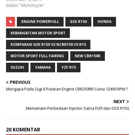
dalam "Motorcycle"
ENGINE POWERFULL
GSX R150
HONDA
KEBANGKITAN MOTOR SPORT
KOMPARASI GSX R150 VS NCBR150 VS R15
MOTOR SPORT FULL FAIRING
NEW CBR150R
SUZUKI
YAMAHA
YZF R15
PREVIOUS
Mengapa Pada Gigi-6 Putaran Engine CBR250RR Cuma 12400 RPM ?
NEXT
Memahami Perbedaan Injector Satria FUFI dan GSX R150
20 KOMENTAR