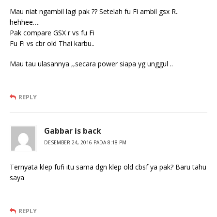
Mau niat ngambil lagi pak ?? Setelah fu Fi ambil gsx R..
hehhee….
Pak compare GSX r vs fu Fi
Fu Fi vs cbr old Thai karbu..
Mau tau ulasannya ,,secara power siapa yg unggul ..
REPLY
Gabbar is back
DESEMBER 24, 2016 PADA 8:18 PM
Ternyata klep fufi itu sama dgn klep old cbsf ya pak? Baru tahu
saya
REPLY