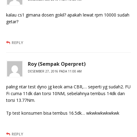
kalau cs1 gimana dosen gokil? apakah lewat rpm 10000 sudah
getar?
REPLY
Roy (Sempak Operpret)
DESEMBER 27, 2016 PADA 11:00 AM
paling ntar test dyno jg keok ama CBR,… seperti yg sudah2. FU
Fi cuma 11dk dan torsi 10NM, sebelahnya tembus 14dk dan
torsi 13.77Nm.
Tp test konsumen bisa tembus 16.5dk… wkwkwkwkwkwk
REPLY