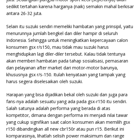
sedikit tertahan karena harganya (naik) semakin mahal berkisar
antara 26-32 juta.
Selain itu suzuki sendiri memeliki hambatan yang prinsipil, yaitu
menurunnya jumlah bengkel dan diler hampir di seluruh
Indonesia. Sehingga untuk meningkatkan kepercayaan calon
konsumen gsx r/s150, mau tidak mau suzuki harus
menghidupkan lagi diler-diler tersebut. Kalau tidak tentunya
akan memberi hambatan pada tahap sosialisasi, pemasaran
dan pelayanan after market dari motor-motor barunya,
khususnya gsx r/s-150. Itulah kenyataan yang tampak yang
harus segera diselesaikan oleh suzuki.
Harapan yang bisa dijadikan bekal oleh suzuki dan juga para
fans-nya adalah sesuatu yang ada pada gsx-r150 itu sendiri.
Salah satunya adalah performa yang berada di atas
kompetitor, dimana dengan performa ini menjadi nilai tawar
yang cukup signifikan saat calon konsumen akan memilih gsx
r150 dibandingkan all new cbr150r atau pun r15. Berikut ini
komparasinya, lihatlah selisih power maksimum dan range