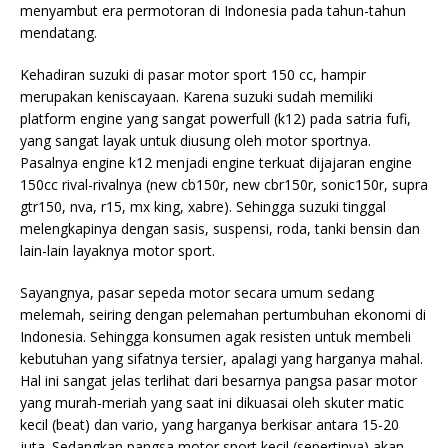
menyambut era permotoran di Indonesia pada tahun-tahun
mendatang.
Kehadiran suzuki di pasar motor sport 150 cc, hampir
merupakan keniscayaan. Karena suzuki sudah memiliki
platform engine yang sangat powerfull (k12) pada satria fufi,
yang sangat layak untuk diusung oleh motor sportnya.
Pasalnya engine k12 menjadi engine terkuat dijajaran engine
150cc rival-rivalnya (new cb150r, new cbr150r, sonic150r, supra
gtr150, nva, r15, mx king, xabre). Sehingga suzuki tinggal
melengkapinya dengan sasis, suspensi, roda, tanki bensin dan
lain-lain layaknya motor sport.
Sayangnya,
pasar sepeda motor secara umum sedang
melemah, seiring dengan pelemahan pertumbuhan ekonomi di
Indonesia. Sehingga konsumen agak resisten untuk membeli
kebutuhan yang sifatnya tersier, apalagi yang harganya mahal.
Hal ini sangat jelas terlihat dari besarnya pangsa pasar motor
yang murah-meriah yang saat ini dikuasai oleh skuter matic
kecil (beat) dan vario, yang harganya berkisar antara 15-20
juta. Sedangkan pangsa motor sport kecil (sepertinya) akan