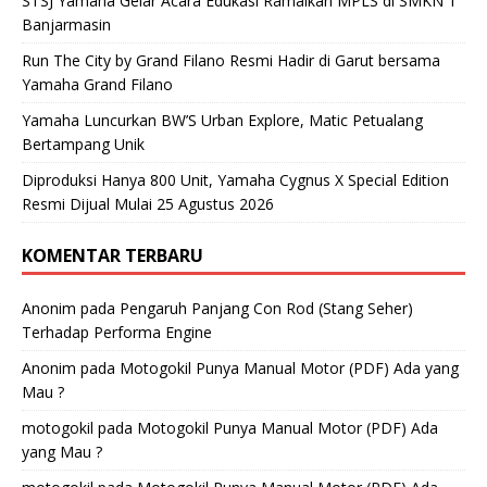
STSJ Yamaha Gelar Acara Edukasi Ramaikan MPLS di SMKN 1
Banjarmasin
Run The City by Grand Filano Resmi Hadir di Garut bersama
Yamaha Grand Filano
Yamaha Luncurkan BW’S Urban Explore, Matic Petualang
Bertampang Unik
Diproduksi Hanya 800 Unit, Yamaha Cygnus X Special Edition
Resmi Dijual Mulai 25 Agustus 2026
KOMENTAR TERBARU
Anonim
pada
Pengaruh Panjang Con Rod (Stang Seher)
Terhadap Performa Engine
Anonim
pada
Motogokil Punya Manual Motor (PDF) Ada yang
Mau ?
motogokil
pada
Motogokil Punya Manual Motor (PDF) Ada
yang Mau ?