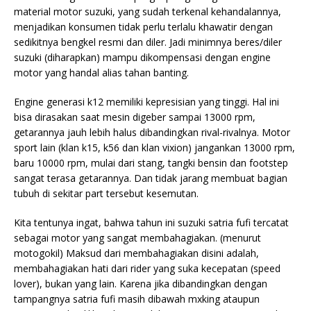
material motor suzuki, yang sudah terkenal kehandalannya,
menjadikan konsumen tidak perlu terlalu khawatir dengan
sedikitnya bengkel resmi dan diler. Jadi minimnya beres/diler
suzuki (diharapkan) mampu dikompensasi dengan engine
motor yang handal alias tahan banting.
Engine generasi k12 memiliki kepresisian yang tinggi. Hal ini
bisa dirasakan saat mesin digeber sampai 13000 rpm,
getarannya jauh lebih halus dibandingkan rival-rivalnya. Motor
sport lain (klan k15, k56 dan klan vixion) jangankan 13000 rpm,
baru 10000 rpm, mulai dari stang, tangki bensin dan footstep
sangat terasa getarannya. Dan tidak jarang membuat bagian
tubuh di sekitar part tersebut kesemutan.
Kita tentunya ingat, bahwa tahun ini suzuki satria fufi tercatat
sebagai motor yang sangat membahagiakan. (menurut
motogokil) Maksud dari membahagiakan disini adalah,
membahagiakan hati dari rider yang suka kecepatan (speed
lover), bukan yang lain. Karena jika dibandingkan dengan
tampangnya satria fufi masih dibawah mxking ataupun