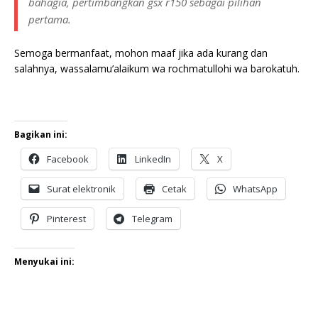
bahagia, pertimbangkan gsx r150 sebagai pilihan
pertama.
Semoga bermanfaat, mohon maaf jika ada kurang dan
salahnya, wassalamu’alaikum wa rochmatullohi wa barokatuh.
Bagikan ini:
Facebook
LinkedIn
X
Surat elektronik
Cetak
WhatsApp
Pinterest
Telegram
Menyukai ini: