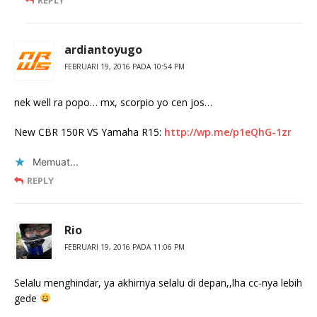
ardiantoyugo
FEBRUARI 19, 2016 PADA 10:54 PM
nek well ra popo… mx, scorpio yo cen jos…
New CBR 150R VS Yamaha R15:
http://wp.me/p1eQhG-1zr
Memuat...
REPLY
Rio
FEBRUARI 19, 2016 PADA 11:06 PM
Selalu menghindar, ya akhirnya selalu di depan,,lha cc-nya lebih
gede