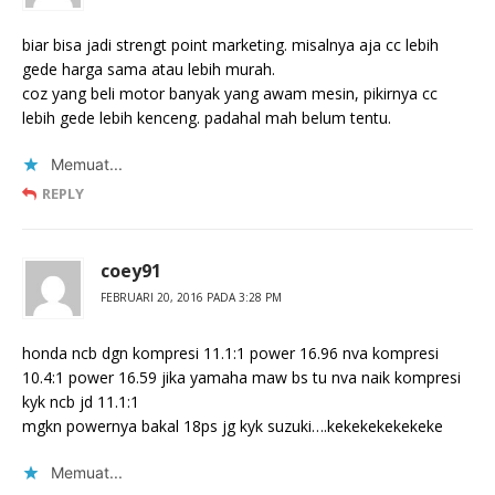
biar bisa jadi strengt point marketing. misalnya aja cc lebih
gede harga sama atau lebih murah.
coz yang beli motor banyak yang awam mesin, pikirnya cc
lebih gede lebih kenceng. padahal mah belum tentu.
Memuat...
REPLY
coey91
FEBRUARI 20, 2016 PADA 3:28 PM
honda ncb dgn kompresi 11.1:1 power 16.96 nva kompresi
10.4:1 power 16.59 jika yamaha maw bs tu nva naik kompresi
kyk ncb jd 11.1:1
mgkn powernya bakal 18ps jg kyk suzuki….kekekekekekeke
Memuat...