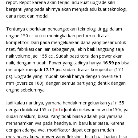
repot. Repot karena akan terjadi adu kuat upgrade silih
berganti yang pada ahirnya akan menjadi adu kuat teknologi,
dana riset dan modal.
Tentunya diperlukan pencangkokan teknologi tinggi dalam
engine 150 cc untuk meningkatkan performa di atas
kompetitor. Dari pada mengeluarkan dana yang besar untuk
riset, fabrikasi dan lain sebagainya, lebih baik langsung saja
naik volume jadi 155 cc . Sudah pasti torsi dan power akan
naik, dengan mudah. Power yang tadinya hanya
16.59 ps
bisa
melonjak menjadi
17.17 ps
, sudah di atas kompetitor (17.1
ps). Upgrade yang mudah sekali hanya dengan oversize 1
mm (oversize 100), dengan semua part yang identik dengan
engine sebelumnya.
Jadi kalau nantinya, yamaha hendak mengeluarkan yzf r155
dengan kubikasi 155 cc [
info
]untuk melawan new cbr150r, ya
sudah maklum, biasa. Yang tidak biasa adalah jika yamaha
menanamkan vva pada headnya, ini baru luar biasa. Karena
dengan adanya vva, modifikator dapat dengan mudah
merancang kurva power yang fleksibel, bisa buat harian, bisa