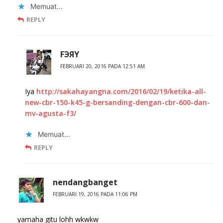
Memuat...
REPLY
FЭЯY
FEBRUARI 20, 2016 PADA 12:51 AM
Iya
http://sakahayangna.com/2016/02/19/ketika-all-
new-cbr-150-k45-g-bersanding-dengan-cbr-600-dan-
mv-agusta-f3/
Memuat...
REPLY
nendangbanget
FEBRUARI 19, 2016 PADA 11:06 PM
yamaha gitu lohh wkwkw