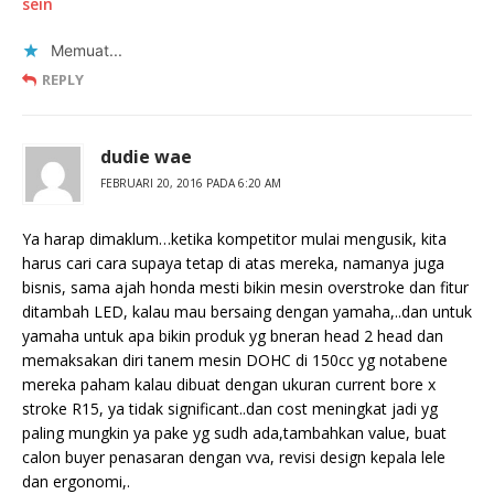
sein
Memuat...
REPLY
dudie wae
FEBRUARI 20, 2016 PADA 6:20 AM
Ya harap dimaklum…ketika kompetitor mulai mengusik, kita
harus cari cara supaya tetap di atas mereka, namanya juga
bisnis, sama ajah honda mesti bikin mesin overstroke dan fitur
ditambah LED, kalau mau bersaing dengan yamaha,..dan untuk
yamaha untuk apa bikin produk yg bneran head 2 head dan
memaksakan diri tanem mesin DOHC di 150cc yg notabene
mereka paham kalau dibuat dengan ukuran current bore x
stroke R15, ya tidak significant..dan cost meningkat jadi yg
paling mungkin ya pake yg sudh ada,tambahkan value, buat
calon buyer penasaran dengan vva, revisi design kepala lele
dan ergonomi,.