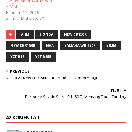
Terjadi Antara AHM dan
YIMM
Februari 15, 2016
dalam "Motorcycle"
AHM
HONDA
NEW CB150R
NEW CBR150R
NVA
YAMAHA WR 250R
YIMM
YZF R15
YZF R155
PREVIOUS
Ketika All New CBR150R Sudah Tidak Overbore Lagi
NEXT
Performa Suzuki Satria FU 150 FI, Memang Tiada Tanding
42 KOMENTAR