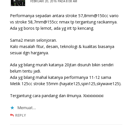
FEBRUARI 20, 2016 PADA 8:08 AM
Performanya sepadan antara stroke 57,8mm@150cc vario
vs stroke 58,7mm@155cc nmax tp tergantung racikannya.
Ada yg boros tp lemot, ada yg irit tp kencang.
Sama2 mesin selonjoran.
Kalo masalah fitur, desain, teknologi & kualitas biasanya
sesuai dgn harganya.
Ada yg bilang murah katanya 20jtan disuruh bikin sendiri
belum tentu jadi.
Ada yg bilang mahal katanya performanya 11-12 sama
Metik 125cc stroke 55mm (hayate125,spin125,skywave125).
Tergantung cara pandang dan ilmunya. Xixixixixixixi
Memuat...
REPLY