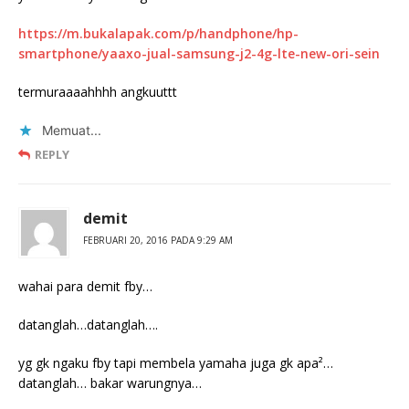
https://m.bukalapak.com/p/handphone/hp-
smartphone/yaaxo-jual-samsung-j2-4g-lte-new-ori-sein
termuraaaahhhh angkuuttt
Memuat...
REPLY
demit
FEBRUARI 20, 2016 PADA 9:29 AM
wahai para demit fby…
datanglah…datanglah….
yg gk ngaku fby tapi membela yamaha juga gk apa²…
datanglah… bakar warungnya…