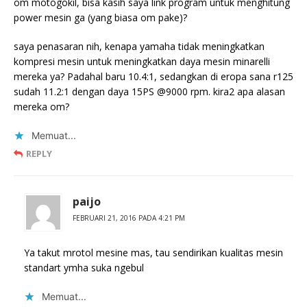
om motogokil, bisa kasih saya link program untuk menghitung
power mesin ga (yang biasa om pake)?
saya penasaran nih, kenapa yamaha tidak meningkatkan
kompresi mesin untuk meningkatkan daya mesin minarelli
mereka ya? Padahal baru 10.4:1, sedangkan di eropa sana r125
sudah 11.2:1 dengan daya 15PS @9000 rpm. kira2 apa alasan
mereka om?
Memuat...
REPLY
paijo
FEBRUARI 21, 2016 PADA 4:21 PM
Ya takut mrotol mesine mas, tau sendirikan kualitas mesin
standart ymha suka ngebul
Memuat...