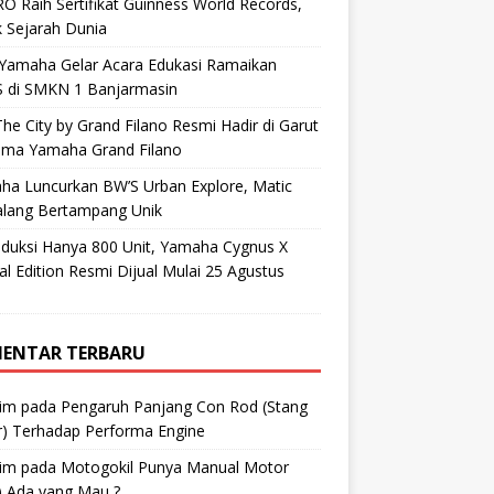
O Raih Sertifikat Guinness World Records,
 Sejarah Dunia
 Yamaha Gelar Acara Edukasi Ramaikan
 di SMKN 1 Banjarmasin
he City by Grand Filano Resmi Hadir di Garut
ama Yamaha Grand Filano
ha Luncurkan BW’S Urban Explore, Matic
alang Bertampang Unik
oduksi Hanya 800 Unit, Yamaha Cygnus X
al Edition Resmi Dijual Mulai 25 Agustus
ENTAR TERBARU
im
pada
Pengaruh Panjang Con Rod (Stang
r) Terhadap Performa Engine
im
pada
Motogokil Punya Manual Motor
) Ada yang Mau ?