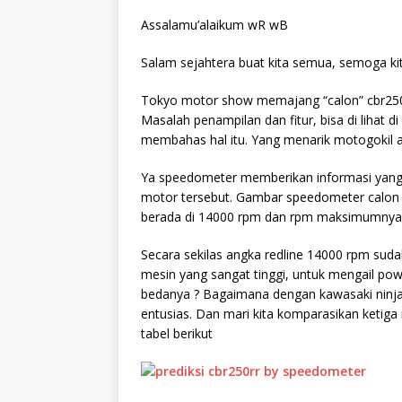
Assalamu’alaikum wR wB
Salam sejahtera buat kita semua, semoga ki
Tokyo motor show memajang “calon” cbr250rr
Masalah penampilan dan fitur, bisa di lihat d
membahas hal itu. Yang menarik motogokil a
Ya speedometer memberikan informasi yang
motor tersebut. Gambar speedometer calon cb
berada di 14000 rpm dan rpm maksimumnya 
Secara sekilas angka redline 14000 rpm sud
mesin yang sangat tinggi, untuk mengail pow
bedanya ? Bagaimana dengan kawasaki ninja 2
entusias. Dan mari kita komparasikan
ketiga
tabel berikut