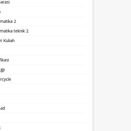
arasi
h
matika 2
atika teknik 2
i Kuliah
l
ikasi
gp
rcycle
p
oad
k