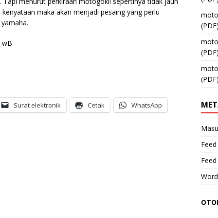
Tapi menurut perkiraan motogokil sepertinya tidak jauh
adi kenyataan maka akan menjadi pesaing yang perlu
moto
n yamaha.
(PDF
moto
R wB
(PDF
moto
(PDF
MET
Surat elektronik
Cetak
WhatsApp
Masu
Feed 
Feed
Word
OTOM