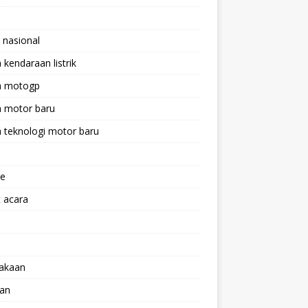
 nasional
a kendaraan listrik
ta motogp
a motor baru
a teknologi motor baru
ne
 acara
lakaan
aan