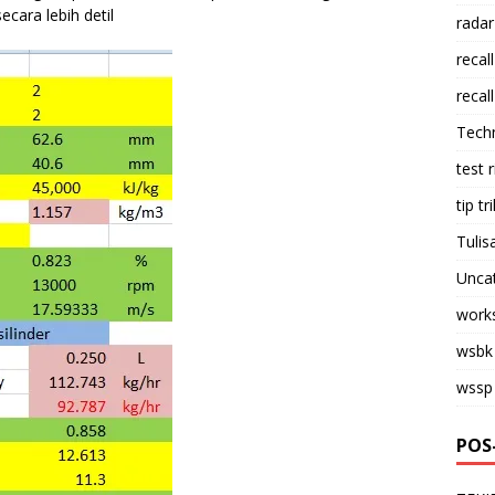
cara lebih detil
radar
recall
recall
Tech
test 
tip tri
Tulis
Unca
work
wsbk
wssp
POS