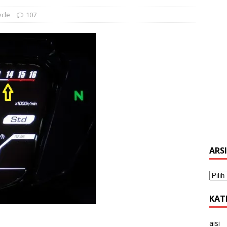
ycle
107
ARS
KAT
aisi