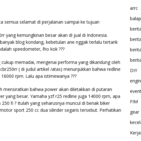
arrc
balap
ta semua selamat di perjalanan sampai ke tujuan
berit
 yang kemungkinan besar akan di jual di Indonesia.
beri
i banyak blog kondang, kebetulan ane nggak terlalu tertarik
dalah speedometer, lho kok ???
berit
berit
 cukup memadai, mengenai performa yang dikandung oleh
r250rr ( di judul artikel /atas) menunjukkan bahwa redline
DIY
16000 rpm. Lalu apa istimewanya ???
engi
ah mensiratkan bahwa power akan diletakkan di putaran
event
er yang besar. Yamaha yzf r25 redline juga 14000 rpm, apa
FIM
50 fi ? Itulah yang seharusnya muncul di benak biker
 motor sport 250 cc dua silinder segaris tersebut. Perhatikan
gear
kece
Kerj