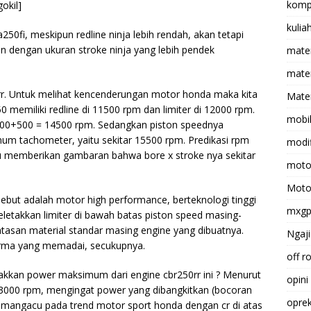
komp
okil]
kulia
250fi, meskipun redline ninja lebih rendah, akan tetapi
itan dengan ukuran stroke ninja yang lebih pendek
mate
matem
rr. Untuk melihat kencenderungan motor honda maka kita
Mater
0 memiliki redline di 11500 rpm dan limiter di 12000 rpm.
mobi
14000+500 = 14500 rpm. Sedangkan piston speednya
imum tachometer, yaitu sekitar 15500 rpm. Predikasi rpm
modif
u memberikan gambaran bahwa bore x stroke nya sekitar
moto
Moto
but adalah motor high performance, berteknologi tinggi
mxg
takkan limiter di bawah batas piston speed masing-
asan material standar masing engine yang dibuatnya.
Ngaji
rma yang memadai, secukupnya.
off r
takkan power maksimum dari engine cbr250rr ini ? Menurut
opini
 13000 rpm, mengingat power yang dibangkitkan (bocoran
opre
n mangacu pada trend motor sport honda dengan cr di atas