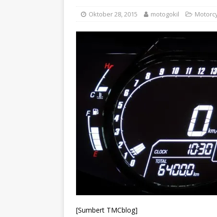
Oktober 28, 2015
motogokil
Motorc
[Sumbert TMCblog]