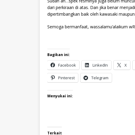
Sudah ah…spek resminya juga belum muncul. 
dari perkiraan di atas. Dan jika benar menj
dipertimbangkan baik oleh kawasaki maupu
Semoga bermanfaat, wassalamu’alaikum w
Bagikan ini:
Facebook
LinkedIn
X
Pinterest
Telegram
Menyukai ini:
Terkait