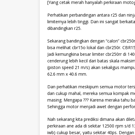
[Yang cetak merah hanyalah perkiraan motog
Perhatikan perbandingan antara r25 dan ninja
limiternya lebih tinggi. Dan ini sangat berka
dibandingkan r25.
Sekarang bandingkan dengan “calon” cbr250
bisa melihat cbr15o lokal dan cbr250r. CBR15
Jadi kemungkina besar limiter cbr250rr di 
cenderung lebih kecil dari batas skala maks
(piston speed 21 m/s) akan sekaligus mamp
62.6 mm x 40.6 mm.
Dan perhatikan meskipum semua motor terse
dan cukup mahal, mereka semua kompak mele
masing. Mengapa ??? Karena meraka tahu bat
Sehingga motor menjadi awet dengan perfo
Nah sekarang kita prediksi dimana akan dile
perkiraan ane ada di sekitar 12500 rpm s/d
iwb) cukup besar, yaitu sekitar 40ps. Denga