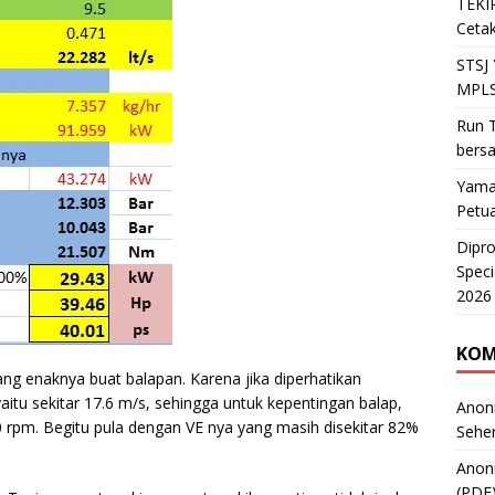
TEKIR
Cetak
STSJ
MPLS
Run T
bers
Yama
Petu
Dipr
Speci
2026
KOM
ng enaknya buat balapan. Karena jika diperhatikan
tu sekitar 17.6 m/s, sehingga untuk kepentingan balap,
Anon
 rpm. Begitu pula dengan VE nya yang masih disekitar 82%
Sehe
Anon
(PDF