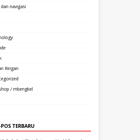
 dan navigasi
nology
ride
k
an Ringan
tegorized
shop / mbengkel
-POS TERBARU