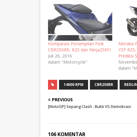
Komparasi Penampilan Fisik
Meraba P
CBR250RR, R25 dan Ninja250FI
YZF R25,
Juli 26, 2016
Prediksi 
dalam "Motorcycle"
Novembe
dalam "M
14000 RPM
CBR250RR
REDLI
PREVIOUS
[MotoGP] Sepang Clash : Bukti VS Demokrasi
106 KOMENTAR