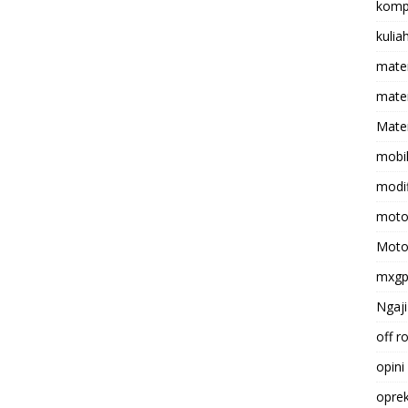
komp
kulia
mate
matem
Mater
mobi
modif
moto
Moto
mxg
Ngaji
off r
opini
opre