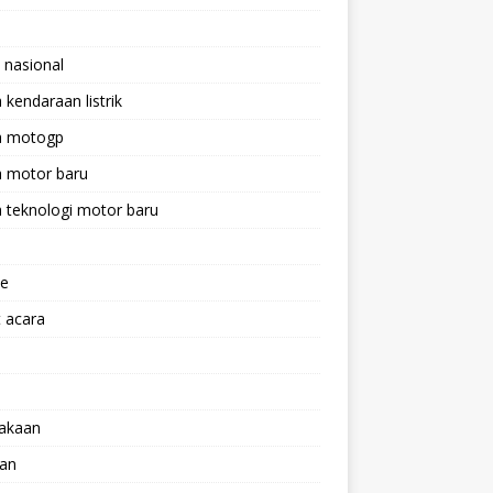
 nasional
a kendaraan listrik
ta motogp
a motor baru
a teknologi motor baru
ne
 acara
lakaan
aan