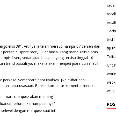
radar
recall
recall
Tech
test 
ngoleksi 381. Artinya ia telah meraup hampir 67 persen dari
tip tri
persen di sprint race,….luar biasa. Yang mana selisih poin
Tulis
ampir 4 seri, sedangkan balapan yang tersisa tinggal 10
an trend positifnya, maka ia akan menjadi juara dunia lebih
Unca
work
perkasa. Sementara para rivalnya, jika dilihat dari
wsbk
rkan keputusasaan. Berikut komentar-komentar mereka :
wssp
 pun, marc marquez akan menang”
geluarkan seluruh kemampuannya”
POS
g selevel dengan marquez saat ini”