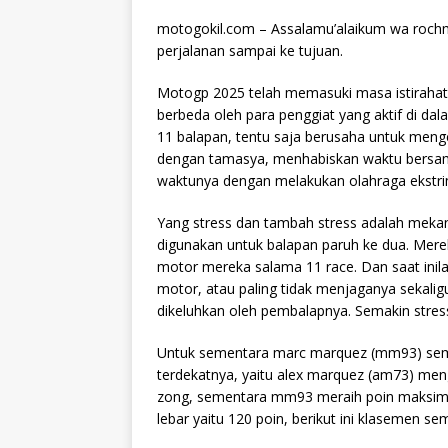
motogokil.com – Assalamu’alaikum wa rochm
perjalanan sampai ke tujuan.
Motogp 2025 telah memasuki masa istirahat
berbeda oleh para penggiat yang aktif di dal
11 balapan, tentu saja berusaha untuk menge
dengan tamasya, menhabiskan waktu bersam
waktunya dengan melakukan olahraga ekstrim s
Yang stress dan tambah stress adalah meka
digunakan untuk balapan paruh ke dua. Mer
motor mereka salama 11 race. Dan saat inil
motor, atau paling tidak menjaganya sekal
dikeluhkan oleh pembalapnya. Semakin stre
Untuk sementara marc marquez (mm93) semaki
terdekatnya, yaitu alex marquez (am73) men
zong, sementara mm93 meraih poin maksimu
lebar yaitu 120 poin, berikut ini klasemen se