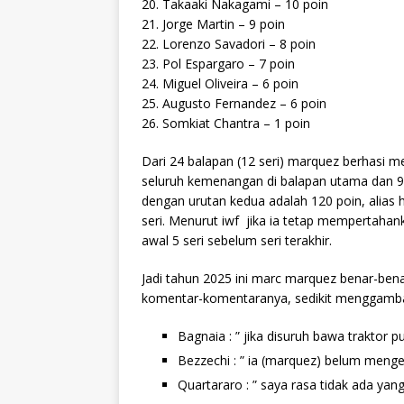
20. Takaaki Nakagami – 10 poin
21. Jorge Martin – 9 poin
22. Lorenzo Savadori – 8 poin
23. Pol Espargaro – 7 poin
24. Miguel Oliveira – 6 poin
25. Augusto Fernandez – 6 poin
26. Somkiat Chantra – 1 poin
Dari 24 balapan (12 seri) marquez berhasi me
seluruh kemenangan di balapan utama dan 92 
dengan urutan kedua adalah 120 poin, alias h
seri. Menurut iwf jika ia tetap mempertahank
awal 5 seri sebelum seri terakhir.
Jadi tahun 2025 ini marc marquez benar-benar 
komentar-komentaranya, sedikit menggamba
Bagnaia : ” jika disuruh bawa traktor
Bezzechi : ” ia (marquez) belum men
Quartararo : ” saya rasa tidak ada yan