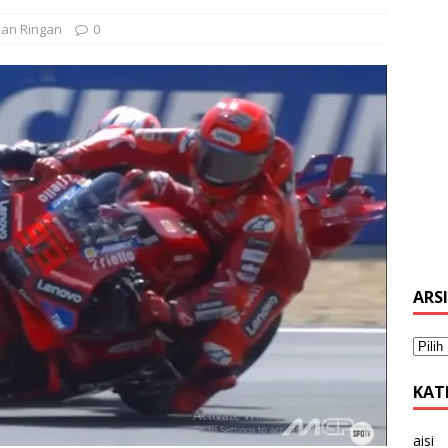
san Ringan
0
ARS
KAT
aisi