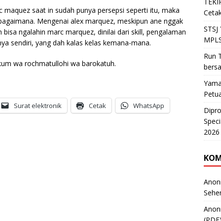
TEKIR
marc maquez saat in sudah punya persepsi seperti itu, maka
Cetak
n bagaimana. Mengenai alex marquez, meskipun ane nggak
STSJ
bisa ngalahin marc marquez, dinilai dari skill, pengalaman
MPLS
ya sendiri, yang dah kalas kelas kemana-mana.
Run T
kum wa rochmatullohi wa barokatuh.
bers
Yama
Petu
Surat elektronik
Cetak
WhatsApp
Dipr
Speci
2026
KOM
Anon
Sehe
Anon
(PDF