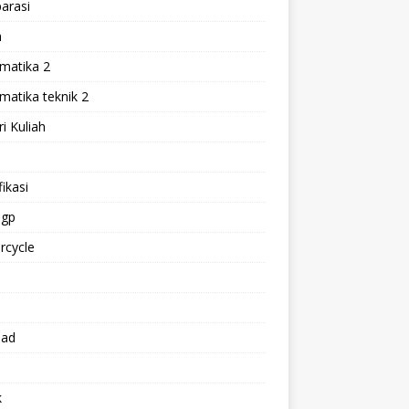
arasi
h
matika 2
atika teknik 2
i Kuliah
l
ikasi
gp
rcycle
p
oad
k