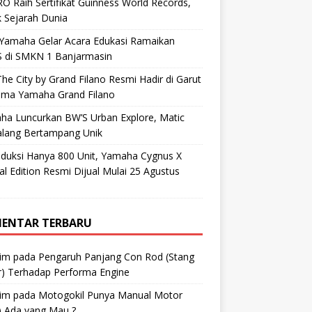
O Raih Sertifikat Guinness World Records,
 Sejarah Dunia
 Yamaha Gelar Acara Edukasi Ramaikan
 di SMKN 1 Banjarmasin
he City by Grand Filano Resmi Hadir di Garut
ama Yamaha Grand Filano
ha Luncurkan BW’S Urban Explore, Matic
alang Bertampang Unik
oduksi Hanya 800 Unit, Yamaha Cygnus X
al Edition Resmi Dijual Mulai 25 Agustus
ENTAR TERBARU
im
pada
Pengaruh Panjang Con Rod (Stang
r) Terhadap Performa Engine
im
pada
Motogokil Punya Manual Motor
) Ada yang Mau ?