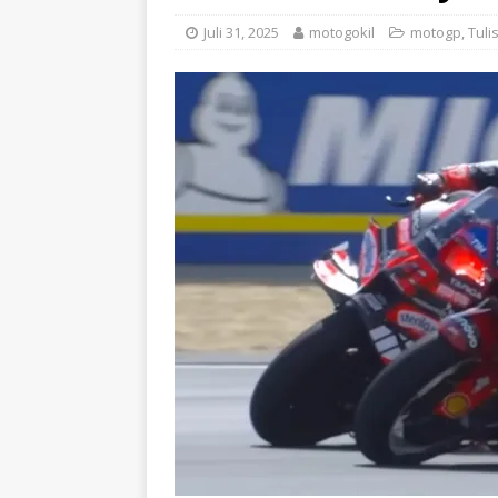
Juli 31, 2025
motogokil
motogp
,
Tuli