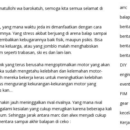
arrc
atullohi wa barokatuh, semoga kita semua selamat di
balap
berit
, yang mana waktu jeda ini dimanfaatkan dengan cara
amnya. Yang stress akibat berjuang di arena balap sampai
beri
mbalikan kebugarannya baik fisik, maupun psikis. Bisa
berit
a keluarga, atau yang jomblo malah menghabiskan
eperti trabasan, ski es dan lain-lain.
berit
nik yang terus berusaha mengoptimalkan motor yang akan
DIY
eka sudah mengetahu kelebihan dan kelemahan motor-
engi
ah mereka bekerja keras untuk meningkatkan kelebihan
igus mengurangi kekurangan-kekurangan motor yang
event
ss kan…
FIM
n jauh meninggalkan rival-rivalnya. Yang mana rival
gear
galami kesialan yang cukup merugikan karena beberapa kali
kece
m. Sehingga jarak antara marc dan alwx menjadi cukup
mentara sampai akhir balapan di ceko :
Kerj