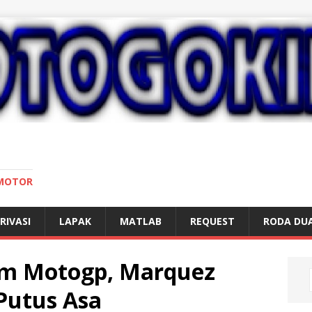
 MOTOR
RIVASI
LAPAK
MATLAB
REQUEST
RODA DU
m Motogp, Marquez
 Putus Asa