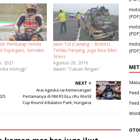
moto
(PDF
moto
(PDF
asib Pembalap Honda
Jalan Tol (Cawang – Brebes)
moto
ol Espargaro, Semakin
Terlalu Panjang, juga Bisa Bikin
(PDF
Stress
5, 2021
Agustus 20, 2016
MET
erita motogp"
dalam "Tulisan Ringan"
Masu
NEXT
Arai Agaska rai Kemenangan
Feed 
025
Pertamanya di FIM R3 bLu cRu World
Cup Round 4 Balaton Park, Hungaria
Feed
Word
OTOM