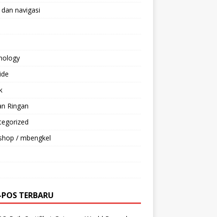
 dan navigasi
nology
ride
k
an Ringan
tegorized
shop / mbengkel
-POS TERBARU