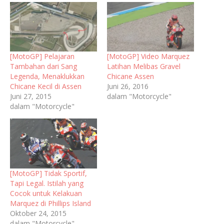
[MotoGP] Pelajaran
[MotoGP] Video Marquez
Tambahan dari Sang
Latihan Melibas Gravel
Legenda, Menaklukkan
Chicane Assen
Chicane Kecil di Assen
Juni 26, 2016
Juni 27, 2015
dalam "Motorcycle"
dalam "Motorcycle"
[MotoGP] Tidak Sportif,
Tapi Legal. Istilah yang
Cocok untuk Kelakuan
Marquez di Phillips Island
Oktober 24, 2015
dalam "Motorcycle"