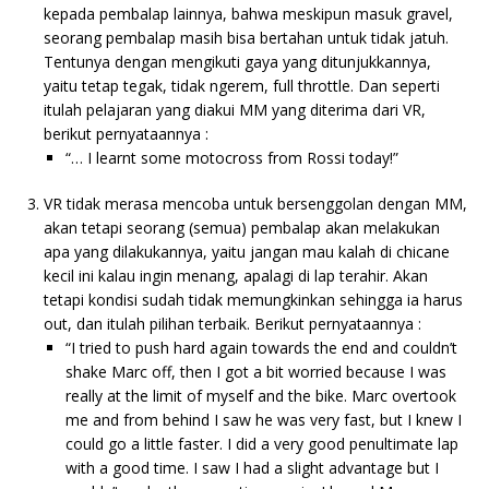
kepada pembalap lainnya, bahwa meskipun masuk gravel,
seorang pembalap masih bisa bertahan untuk tidak jatuh.
Tentunya dengan mengikuti gaya yang ditunjukkannya,
yaitu tetap tegak, tidak ngerem, full throttle. Dan seperti
itulah pelajaran yang diakui MM yang diterima dari VR,
berikut pernyataannya :
“… I learnt some motocross from Rossi today!”
VR tidak merasa mencoba untuk bersenggolan dengan MM,
akan tetapi seorang (semua) pembalap akan melakukan
apa yang dilakukannya, yaitu jangan mau kalah di chicane
kecil ini kalau ingin menang, apalagi di lap terahir. Akan
tetapi kondisi sudah tidak memungkinkan sehingga ia harus
out, dan itulah pilihan terbaik. Berikut pernyataannya :
“I tried to push hard again towards the end and couldn’t
shake Marc off, then I got a bit worried because I was
really at the limit of myself and the bike. Marc overtook
me and from behind I saw he was very fast, but I knew I
could go a little faster. I did a very good penultimate lap
with a good time. I saw I had a slight advantage but I