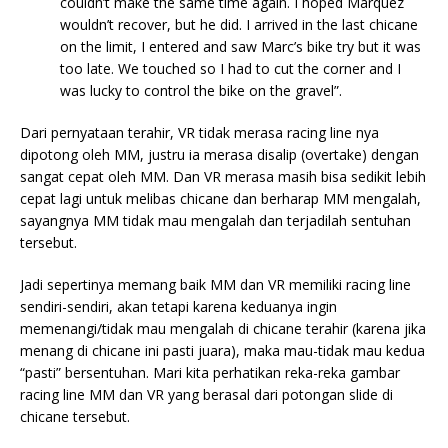
couldn’t make the same time again. I hoped Marquez
wouldn’t recover, but he did. I arrived in the last chicane
on the limit, I entered and saw Marc’s bike try but it was
too late. We touched so I had to cut the corner and I
was lucky to control the bike on the gravel”.
Dari pernyataan terahir, VR tidak merasa racing line nya
dipotong oleh MM, justru ia merasa disalip (overtake) dengan
sangat cepat oleh MM. Dan VR merasa masih bisa sedikit lebih
cepat lagi untuk melibas chicane dan berharap MM mengalah,
sayangnya MM tidak mau mengalah dan terjadilah sentuhan
tersebut.
Jadi sepertinya memang baik MM dan VR memiliki racing line
sendiri-sendiri, akan tetapi karena keduanya ingin
memenangi/tidak mau mengalah di chicane terahir (karena jika
menang di chicane ini pasti juara), maka mau-tidak mau kedua
“pasti” bersentuhan. Mari kita perhatikan reka-reka gambar
racing line MM dan VR yang berasal dari potongan slide di
chicane tersebut.