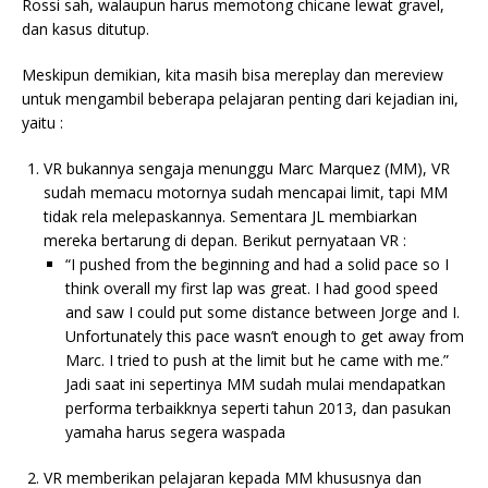
Rossi sah, walaupun harus memotong chicane lewat gravel,
dan kasus ditutup.
Meskipun demikian, kita masih bisa mereplay dan mereview
untuk mengambil beberapa pelajaran penting dari kejadian ini,
yaitu :
VR bukannya sengaja menunggu Marc Marquez (MM), VR
sudah memacu motornya sudah mencapai limit, tapi MM
tidak rela melepaskannya. Sementara JL membiarkan
mereka bertarung di depan. Berikut pernyataan VR :
“I pushed from the beginning and had a solid pace so I
think overall my first lap was great. I had good speed
and saw I could put some distance between Jorge and I.
Unfortunately this pace wasn’t enough to get away from
Marc. I tried to push at the limit but he came with me.”
Jadi saat ini sepertinya MM sudah mulai mendapatkan
performa terbaikknya seperti tahun 2013, dan pasukan
yamaha harus segera waspada
VR memberikan pelajaran kepada MM khususnya dan