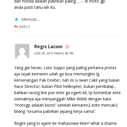
dan honda adalah pabrikan paling…….. di moto gp.
anda pasti tahu-lah itu.
Memuat...
REPLY
Regis Laconi
JUNI 28, 2015 PADA 6:46 PM
Yang gw heran, Livio Suppo yang paling pertama protes
aja sejak kemaren udah ga bisa memungkiri lg
kemenangan Pak Dokter, nah ini si Iwan Cakil yang bukan
Race Director, bukan Pilot helikopter, bukan pembalap ,
bahkan racing line pun ente ga ngerti kil, tp komentar ente
seenaknya aja menyanggah Mike Webb dengan kata
“motogp adalah bisnis” setelah kemaren2 ente mencak2
bilang “sesama pabrikan jepang kerja sama”.
Begini yang lo ajarin ke mahasiswa Wan? what a shame