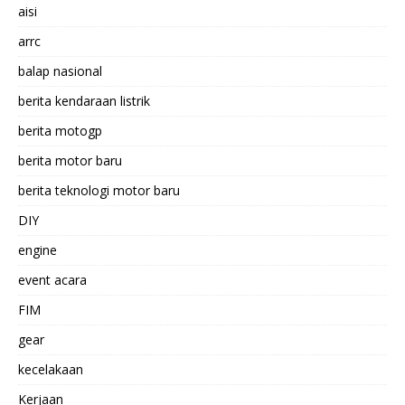
aisi
arrc
balap nasional
berita kendaraan listrik
berita motogp
berita motor baru
berita teknologi motor baru
DIY
engine
event acara
FIM
gear
kecelakaan
Kerjaan