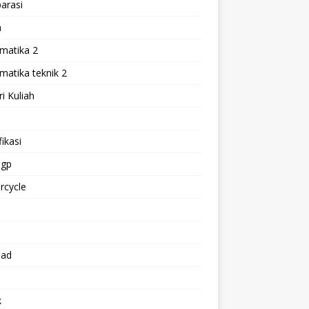
arasi
h
matika 2
atika teknik 2
i Kuliah
l
ikasi
gp
rcycle
p
oad
k