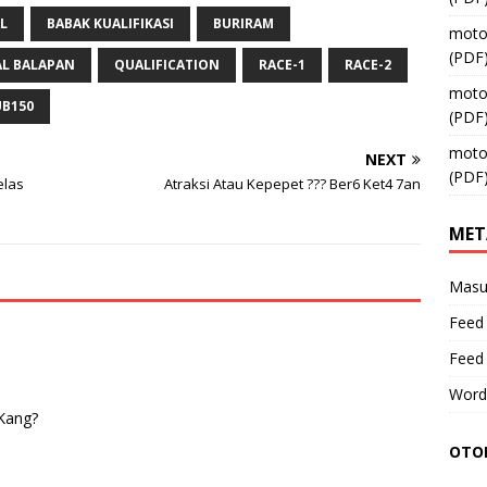
L
BABAK KUALIFIKASI
BURIRAM
moto
(PDF
L BALAPAN
QUALIFICATION
RACE-1
RACE-2
moto
UB150
(PDF
moto
NEXT
(PDF
elas
Atraksi Atau Kepepet ??? Ber6 Ket4 7an
MET
Masu
Feed 
Feed
Word
 Kang?
OTOM