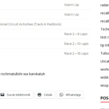
radar
recall
recall
Tech
test 
tip tri
Tulis
Unca
work
rochmatullohi wa barokatuh
wsbk
wssp
Surat elektronik
Cetak
WhatsApp
POS