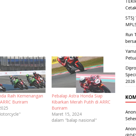
TEKIR
Cetak
STSJ
MPLS
Run T
bers
Yama
Petu
Dipr
Speci
2026
nda Raih Kemenangan
Pebalap Astra Honda Siap
KOM
 ARRC Buriram
Kibarkan Merah Putih di ARRC
 2025
Buriram
Anon
otorcycle"
Maret 15, 2024
Sehe
dalam "balap nasional"
Anon
(PDF