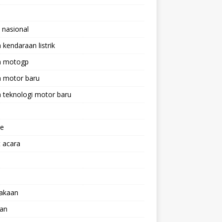
 nasional
a kendaraan listrik
ta motogp
a motor baru
a teknologi motor baru
ne
 acara
lakaan
aan