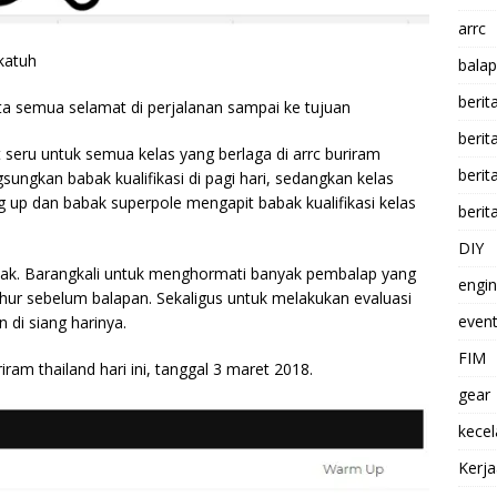
arrc
katuh
balap
berit
ta semua selamat di perjalanan sampai ke tujuan
beri
 seru untuk semua kelas yang berlaga di arrc buriram
berit
ungkan babak kualifikasi di pagi hari, sedangkan kelas
up dan babak superpole mengapit babak kualifikasi kelas
berit
DIY
eak. Barangkali untuk menghormati banyak pembalap yang
engi
ur sebelum balapan. Sekaligus untuk melakukan evaluasi
event
 di siang harinya.
FIM
riram thailand hari ini, tanggal 3 maret 2018.
gear
kece
Kerj