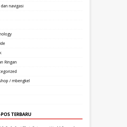
 dan navigasi
nology
ride
k
an Ringan
tegorized
shop / mbengkel
-POS TERBARU