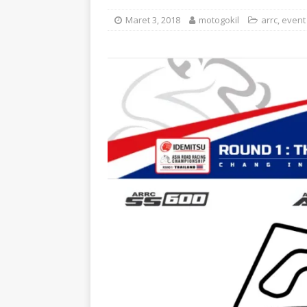
Maret 3, 2018
motogokil
arrc
,
event