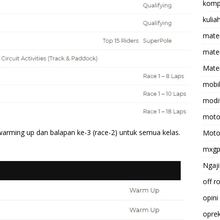
komp
kulia
mate
matem
Mater
mobi
modif
moto
arming up dan balapan ke-3 (race-2) untuk semua kelas.
Moto
mxg
Ngaji
off r
opini
opre