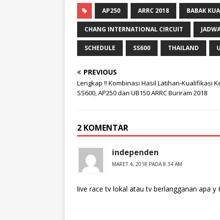
AP250
ARRC 2018
BABAK KUA
CHANG INTERNATIONAL CIRCUIT
JADWA
SCHEDULE
SS600
THAILAND
PREVIOUS
Lengkap !! Kombinasi Hasil Latihan-Kualifikasi K
SS600, AP250 dan UB150 ARRC Buriram 2018
2 KOMENTAR
independen
MARET 4, 2018 PADA 8:34 AM
live race tv lokal atau tv berlangganan apa y