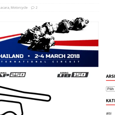
 acara
,
Motorcycle
2
ARS
KAT
aisi