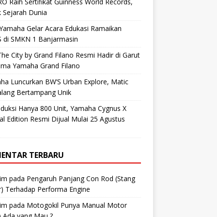
O Raih Sertifikat Guinness World Records,
 Sejarah Dunia
 Yamaha Gelar Acara Edukasi Ramaikan
 di SMKN 1 Banjarmasin
he City by Grand Filano Resmi Hadir di Garut
ama Yamaha Grand Filano
ha Luncurkan BW’S Urban Explore, Matic
alang Bertampang Unik
oduksi Hanya 800 Unit, Yamaha Cygnus X
al Edition Resmi Dijual Mulai 25 Agustus
ENTAR TERBARU
im
pada
Pengaruh Panjang Con Rod (Stang
r) Terhadap Performa Engine
im
pada
Motogokil Punya Manual Motor
) Ada yang Mau ?