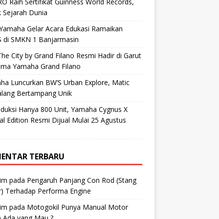
O Raih Sertifikat Guinness World Records,
 Sejarah Dunia
 Yamaha Gelar Acara Edukasi Ramaikan
 di SMKN 1 Banjarmasin
he City by Grand Filano Resmi Hadir di Garut
ama Yamaha Grand Filano
ha Luncurkan BW’S Urban Explore, Matic
alang Bertampang Unik
oduksi Hanya 800 Unit, Yamaha Cygnus X
al Edition Resmi Dijual Mulai 25 Agustus
ENTAR TERBARU
im
pada
Pengaruh Panjang Con Rod (Stang
r) Terhadap Performa Engine
im
pada
Motogokil Punya Manual Motor
) Ada yang Mau ?