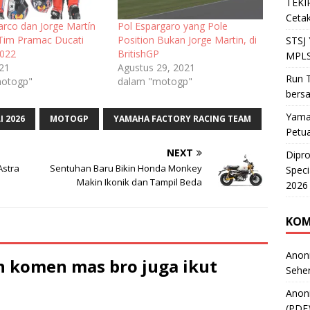
TEKIR
Cetak
arco dan Jorge Martín
Pol Espargaro yang Pole
 Tim Pramac Ducati
Position Bukan Jorge Martin, di
STSJ
2022
BritishGP
MPLS
021
Agustus 29, 2021
Run T
motogp"
dalam "motogp"
bers
Yama
I 2026
MOTOGP
YAMAHA FACTORY RACING TEAM
Petu
NEXT
Dipr
Astra
Sentuhan Baru Bikin Honda Monkey
Speci
Makin Ikonik dan Tampil Beda
2026
KOM
Anon
 komen mas bro juga ikut
Sehe
Anon
(PDF