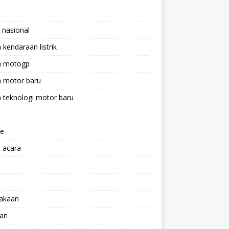
 nasional
a kendaraan listrik
ta motogp
a motor baru
a teknologi motor baru
ne
 acara
lakaan
aan