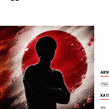
ARS
KAT
aisi