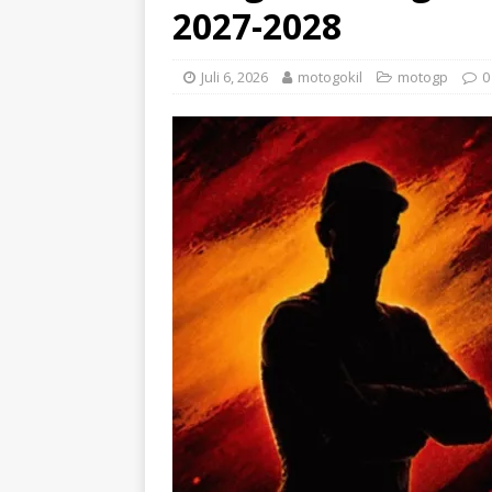
2027-2028
Juli 6, 2026
motogokil
motogp
0