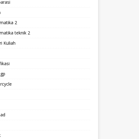
arasi
h
matika 2
atika teknik 2
i Kuliah
l
ikasi
gp
rcycle
p
oad
k