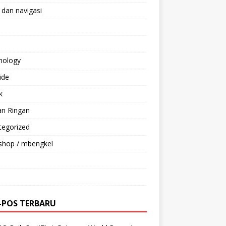
 dan navigasi
nology
ride
k
an Ringan
tegorized
shop / mbengkel
-POS TERBARU