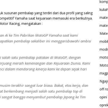
komp
kulia
usunan pembalap yang terdiri dari dua profil yang saling
mate
ompetitif Yamaha saat kejuaraan memasuki era berikutnya.
Motor Racing, mengatakan :
matem
Mater
an Ai ke Tim Pabrikan MotoGP Yamaha saat kami
apatkan pembalap sekaliber ini menggarisbawahi ambisi
mobi
modif
ai salah satu pembalap patokan di MotoGP, dengan
moto
 berjuang meraih kemenangan dan Kejuaraan Dunia. Kami
Moto
ci dalam mendorong kinerja kami ke depan sejak hari
mxg
Ngaji
usim terakhir sangat luar biasa. Bakat, etos kerja, dan
off r
at berkembang menjadi salah satu pembalap top di
ami sangat bangga menyambut pembalap Jepang ke Tim
opini
opre