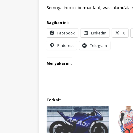
Semoga info ini bermanfaat, wassalamu’alai
Bagikan ini:
Facebook
LinkedIn
X
Pinterest
Telegram
Menyukai ini:
Terkait