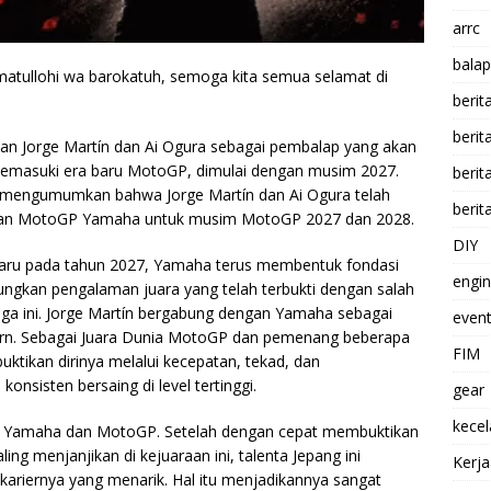
arrc
balap
atullohi wa barokatuh, semoga kita semua selamat di
berit
beri
an Jorge Martín dan Ai Ogura sebagai pembalap yang akan
asuki era baru MotoGP, dimulai dengan musim 2027.
berit
i mengumumkan bahwa Jorge Martín dan Ai Ogura telah
berit
kan MotoGP Yamaha untuk musim MotoGP 2027 dan 2028.
DIY
baru pada tahun 2027, Yamaha terus membentuk fondasi
engi
gkan pengalaman juara yang telah terbukti dengan salah
aga ini. Jorge Martín bergabung dengan Yamaha sebagai
event
rn. Sebagai Juara Dunia MotoGP dan pemenang beberapa
FIM
uktikan dirinya melalui kecepatan, tekad, dan
nsisten bersaing di level tertinggi.
gear
kece
n Yamaha dan MotoGP. Setelah dengan cepat membuktikan
ng menjanjikan di kejuaraan ini, talenta Jepang ini
Kerj
ariernya yang menarik. Hal itu menjadikannya sangat