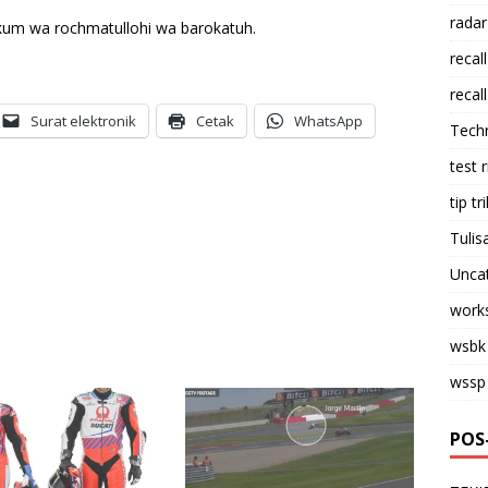
radar
kum wa rochmatullohi wa barokatuh.
recall
recall
Surat elektronik
Cetak
WhatsApp
Tech
test 
tip tri
Tulis
Unca
work
wsbk
wssp
POS