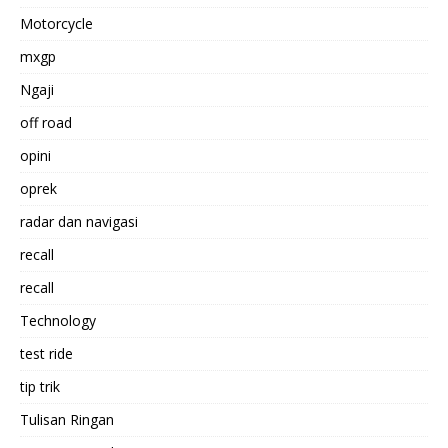
Motorcycle
mxgp
Ngaji
off road
opini
oprek
radar dan navigasi
recall
recall
Technology
test ride
tip trik
Tulisan Ringan