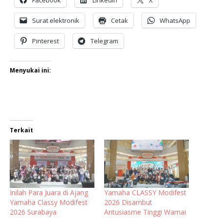
Facebook
LinkedIn
X
Surat elektronik
Cetak
WhatsApp
Pinterest
Telegram
Menyukai ini:
Terkait
Inilah Para Juara di Ajang
Yamaha CLASSY Modifest
Yamaha Classy Modifest
2026 Disambut
2026 Surabaya
Antusiasme Tinggi Warnai