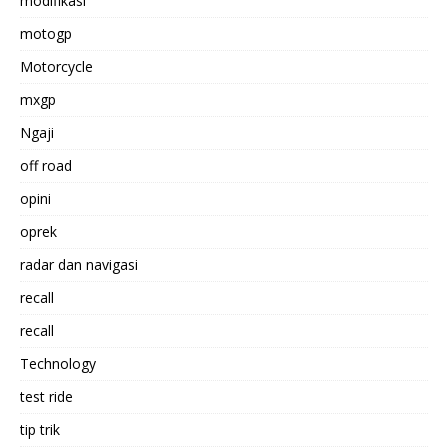
modifikasi
motogp
Motorcycle
mxgp
Ngaji
off road
opini
oprek
radar dan navigasi
recall
recall
Technology
test ride
tip trik