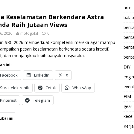
arrc
a Keselamatan Berkendara Astra
balap
da Raih Jutaan Views
berit
i 6, 2026
motogokil
0
beri
ran SRC 2026 memperkuat kompetensi mereka agar mampu
berit
mpaikan pesan keselamatan berkendara secara kreatif,
if, dan menjangkau lebih banyak masyarakat
berit
an ini:
DIY
Facebook
LinkedIn
X
engi
event
Surat elektronik
Cetak
WhatsApp
FIM
Pinterest
Telegram
gear
kece
kai ini:
Kerj