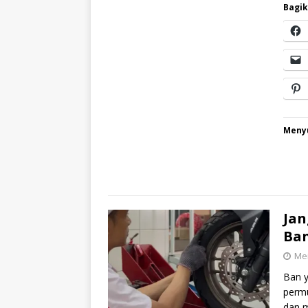
Bagik
Menyu
Jan
Ban
Mei
Ban y
permu
dan m