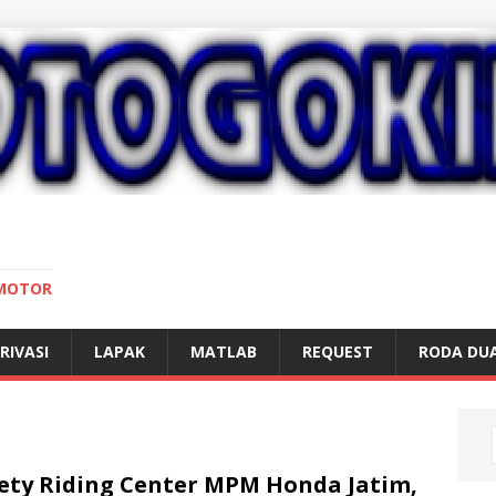
 MOTOR
RIVASI
LAPAK
MATLAB
REQUEST
RODA DU
ety Riding Center MPM Honda Jatim,