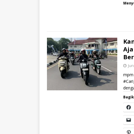
Menyu
Kam
Aja
Be
Jun
mpm h
#Cari
denga
Bagik