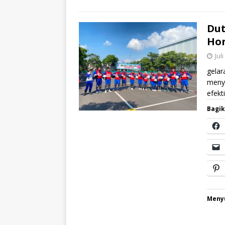
Dut
Hon
Jul
gela
menya
efekt
Bagik
Menyu