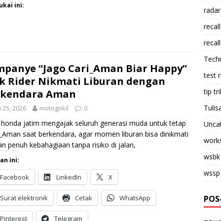
kai ini:
radar
recall
recall
Tech
panye “Jago Cari_Aman Biar Happy”
test 
k Rider Nikmati Liburan dengan
tip tri
rkendara Aman
Tulis
i 25, 2026
motogokil
0
onda jatim mengajak seluruh generasi muda untuk tetap
Unca
_Aman saat berkendara, agar momen liburan bisa dinikmati
work
n penuh kebahagiaan tanpa risiko di jalan,
wsbk
an ini:
wssp
Facebook
LinkedIn
X
Surat elektronik
Cetak
WhatsApp
POS
Pinterest
Telegram