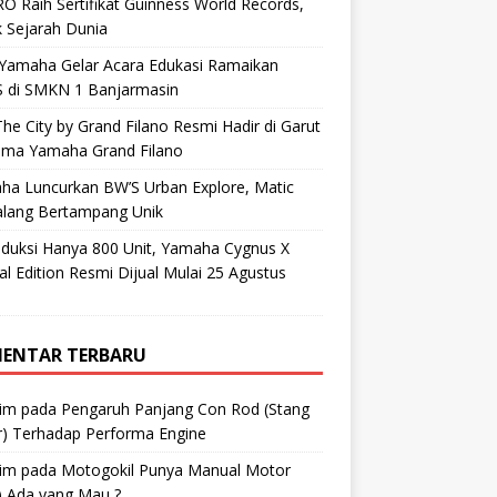
O Raih Sertifikat Guinness World Records,
 Sejarah Dunia
 Yamaha Gelar Acara Edukasi Ramaikan
 di SMKN 1 Banjarmasin
he City by Grand Filano Resmi Hadir di Garut
ama Yamaha Grand Filano
ha Luncurkan BW’S Urban Explore, Matic
alang Bertampang Unik
oduksi Hanya 800 Unit, Yamaha Cygnus X
al Edition Resmi Dijual Mulai 25 Agustus
ENTAR TERBARU
im
pada
Pengaruh Panjang Con Rod (Stang
r) Terhadap Performa Engine
im
pada
Motogokil Punya Manual Motor
) Ada yang Mau ?