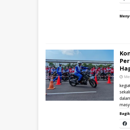
Menyu
Kom
Per
Ha
Mei
kegia
sekal
dalam
masya
Bagik