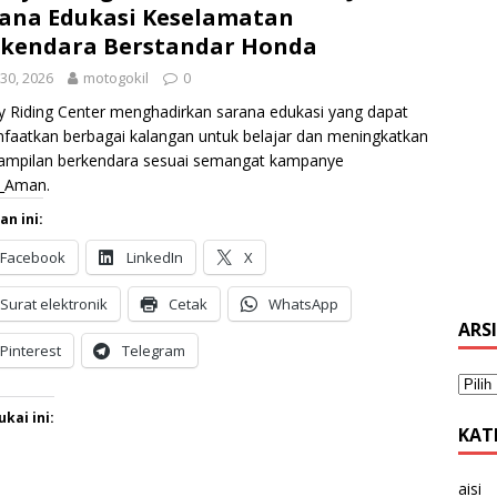
ana Edukasi Keselamatan
kendara Berstandar Honda
i 30, 2026
motogokil
0
y Riding Center menghadirkan sarana edukasi yang dapat
faatkan berbagai kalangan untuk belajar dan meningkatkan
rampilan berkendara sesuai semangat kampanye
i_Aman.
an ini:
Facebook
LinkedIn
X
Surat elektronik
Cetak
WhatsApp
ARS
Pinterest
Telegram
kai ini:
KAT
aisi