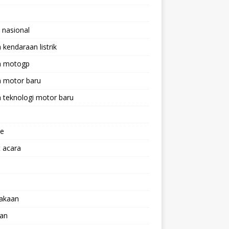
 nasional
a kendaraan listrik
ta motogp
a motor baru
a teknologi motor baru
ne
 acara
lakaan
aan