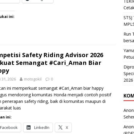
TEKIR
Cetak
kai ini:
STSJ
MPLS
Run T
bers
Yama
petisi Safety Riding Advisor 2026
Petu
kuat Semangat #Cari_Aman Biar
Dipr
ppy
Speci
 31, 2026
motogokil
0
2026
tan ini memperkuat semangat #Cari_Aman biar happy
igus mendorong komunitas Honda menjadi contoh positif
KOM
 penerapan safety riding, baik di komunitas maupun di
rakat luas
Anon
Sehe
an ini:
Anon
Facebook
LinkedIn
X
(PDF