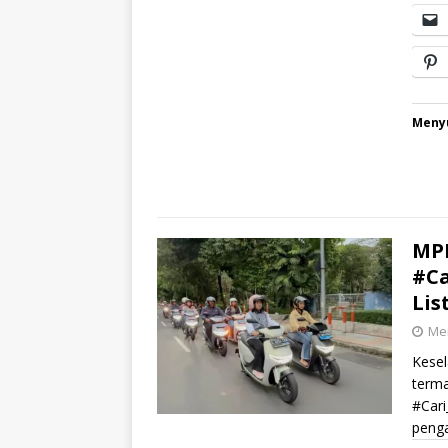
Menyu
MPM
#Ca
Lis
Mei
Kesel
terma
#Cari
peng