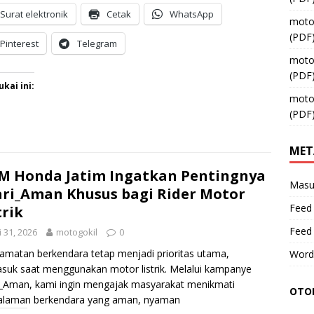
Surat elektronik
Cetak
WhatsApp
moto
(PDF
Pinterest
Telegram
moto
(PDF
kai ini:
moto
(PDF
MET
 Honda Jatim Ingatkan Pentingnya
Masu
ri_Aman Khusus bagi Rider Motor
Feed 
trik
Feed
 31, 2026
motogokil
0
amatan berkendara tetap menjadi prioritas utama,
Word
suk saat menggunakan motor listrik. Melalui kampanye
_Aman, kami ingin mengajak masyarakat menikmati
OTOM
alaman berkendara yang aman, nyaman