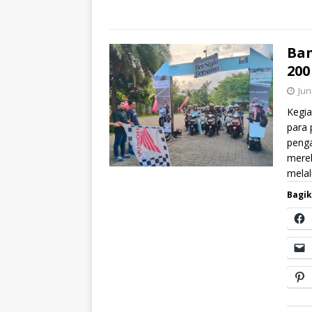
Ban
200
Jun
Kegia
para 
peng
mere
mela
Bagik