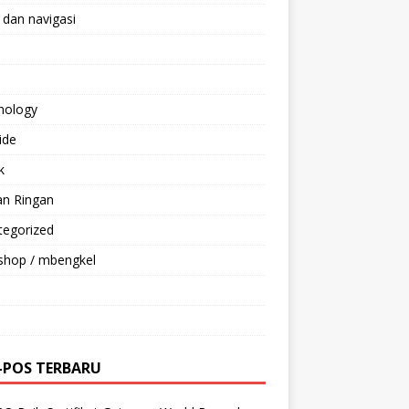
 dan navigasi
nology
ride
k
an Ringan
tegorized
shop / mbengkel
-POS TERBARU