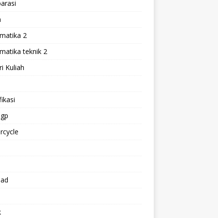
arasi
h
matika 2
atika teknik 2
i Kuliah
l
ikasi
gp
rcycle
p
oad
k