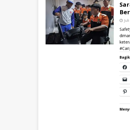
Sar
Ber
Jul
Safet
diman
kete
#Car
Bagik
Menyu