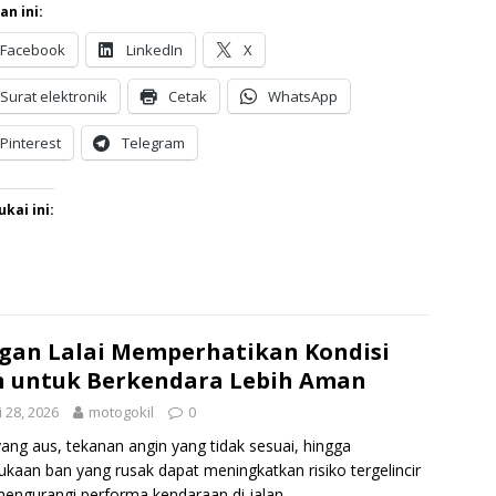
an ini:
Facebook
LinkedIn
X
Surat elektronik
Cetak
WhatsApp
Pinterest
Telegram
kai ini:
gan Lalai Memperhatikan Kondisi
 untuk Berkendara Lebih Aman
 28, 2026
motogokil
0
ang aus, tekanan angin yang tidak sesuai, hingga
kaan ban yang rusak dapat meningkatkan risiko tergelincir
engurangi performa kendaraan di jalan.