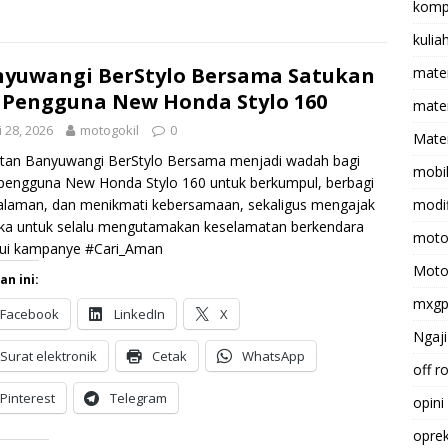
komp
kulia
yuwangi BerStylo Bersama Satukan
mate
 Pengguna New Honda Stylo 160
matem
i 28, 2026
motogokil
0
Mater
tan Banyuwangi BerStylo Bersama menjadi wadah bagi
mobi
pengguna New Honda Stylo 160 untuk berkumpul, berbagi
alaman, dan menikmati kebersamaan, sekaligus mengajak
modif
ka untuk selalu mengutamakan keselamatan berkendara
moto
lui kampanye #Cari_Aman
Moto
an ini:
mxg
Facebook
LinkedIn
X
Ngaji
Surat elektronik
Cetak
WhatsApp
off r
Pinterest
Telegram
opini
opre