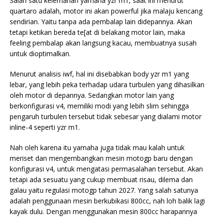
Salah satu kelemahan yamaha yzr m1, saat ini menurut
quartaro adalah, motor ini akan powerful jika malaju kencang
sendirian. Yaitu tanpa ada pembalap lain didepannya. Akan
tetapi ketikan bereda te[at di belakang motor lain, maka
feeling pembalap akan langsung kacau, membuatnya susah
untuk dioptimalkan.
Menurut analisis iwf, hal ini disebabkan body yzr m1 yang
lebar, yang lebih peka terhadap udara turbulen yang dihasilkan
oleh motor di depannya. Sedangkan motor lain yang
berkonfigurasi v4, memiliki modi yang lebih slim sehingga
pengaruh turbulen tersebut tidak sebesar yang dialami motor
inline-4 seperti yzr m1.
Nah oleh karena itu yamaha juga tidak mau kalah untuk
meriset dan mengembangkan mesin motogp baru dengan
konfigurasi v4, untuk mengatasi permasalahan tersebut. Akan
tetapi ada sesuatu yang cukup membuat risau, dilema dan
galau yaitu regulasi motogp tahun 2027. Yang salah satunya
adalah penggunaan mesin berkubikasi 800cc, nah loh balik lagi
kayak dulu. Dengan menggunakan mesin 800cc harapannya