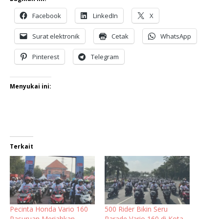
Facebook
LinkedIn
X
Surat elektronik
Cetak
WhatsApp
Pinterest
Telegram
Menyukai ini:
Terkait
Pecinta Honda Vario 160
500 Rider Bikin Seru
Pasuruan Meriahkan
Parade Vario 160 di Kota