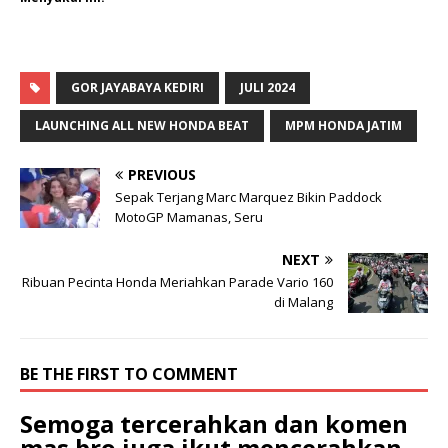
GOR JAYABAYA KEDIRI
JULI 2024
LAUNCHING ALL NEW HONDA BEAT
MPM HONDA JATIM
PREVIOUS
Sepak Terjang Marc Marquez Bikin Paddock
MotoGP Mamanas, Seru
NEXT
Ribuan Pecinta Honda Meriahkan Parade Vario 160
di Malang
BE THE FIRST TO COMMENT
Semoga tercerahkan dan komen
mas bro juga ikut mencerahkan