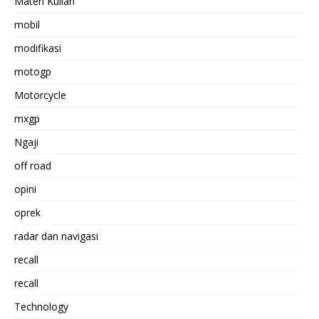
Materi Kuliah
mobil
modifikasi
motogp
Motorcycle
mxgp
Ngaji
off road
opini
oprek
radar dan navigasi
recall
recall
Technology