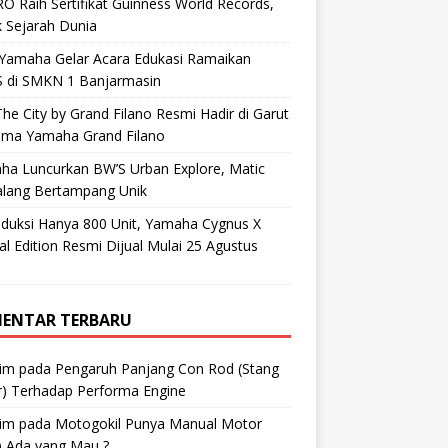
O Raih Sertifikat Guinness World Records,
 Sejarah Dunia
 Yamaha Gelar Acara Edukasi Ramaikan
 di SMKN 1 Banjarmasin
he City by Grand Filano Resmi Hadir di Garut
ama Yamaha Grand Filano
ha Luncurkan BW’S Urban Explore, Matic
alang Bertampang Unik
oduksi Hanya 800 Unit, Yamaha Cygnus X
al Edition Resmi Dijual Mulai 25 Agustus
ENTAR TERBARU
im
pada
Pengaruh Panjang Con Rod (Stang
r) Terhadap Performa Engine
im
pada
Motogokil Punya Manual Motor
) Ada yang Mau ?