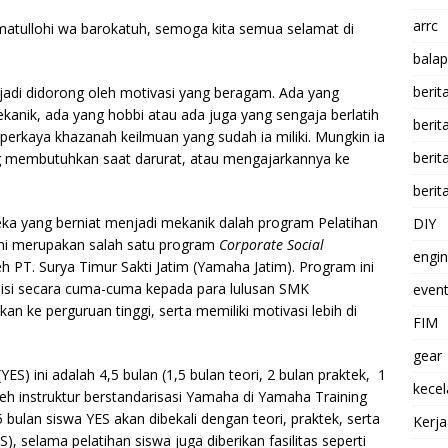
arrc
atullohi wa barokatuh, semoga kita semua selamat di
balap
berit
 jadi didorong oleh motivasi yang beragam. Ada yang
anik, ada yang hobbi atau ada juga yang sengaja berlatih
beri
rkaya khazanah keilmuan yang sudah ia miliki. Mungkin ia
berit
 membutuhkan saat darurat, atau mengajarkannya ke
berit
eka yang berniat menjadi mekanik dalah program Pelatihan
DIY
ini merupakan salah satu program
Corporate Social
engi
h PT. Surya Timur Sakti Jatim (Yamaha Jatim). Program ini
si secara
cuma-cuma kepada para lulusan SMK
event
an ke perguruan tinggi, serta memiliki motivasi lebih di
FIM
gear
S) ini adalah 4,5 bulan (1,5 bulan teori, 2 bulan praktek, 1
kece
leh instruktur berstandarisasi Yamaha di Yamaha Training
 bulan siswa YES akan dibekali dengan teori, praktek, serta
Kerj
S), selama pelatihan siswa juga diberikan fasilitas seperti