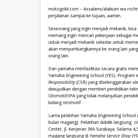
motogokil.com – Assalamu’alaikum wa rochm
perjalanan sampai ke tujuan, aamiin.
Seseorang yang ingin menjadi mekanik, bisa
memang ingin mencari pekerjaan sebagai mek
untuk menjadi mekanik sekedar untuk memepe
akan menyumbangkannya ke orang lain yang
orang lain.
Dan yamaha menfasilitasi secara gratis mer
Yamaha Engineering School (YES). Program 
Responsibility
(CSR) yang diselenggarakan ole
diwujudkan dengan memberi pendidikan tekni
Otomotif/IPA yang tidak melanjutkan pendidik
bidang otomotif.
Lama pelatihan Yamaha Engineering School (YE
bulan magang). Pelatihan dididik langsung o
Center, Jl. Kenjeran 366 Surabaya. Selama 4,5
magang langsung di
Yamaha Service Shop
(YS