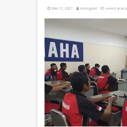
Mei 21, 2021
motogokil
event acara