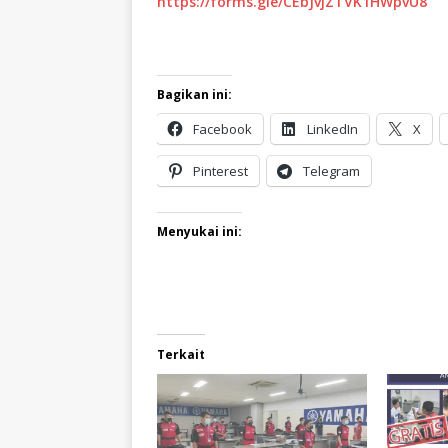
https://forms.gle/CEbJvjZTVK1HWpvU8
Bagikan ini:
Facebook
LinkedIn
X
Pinterest
Telegram
Menyukai ini:
Terkait