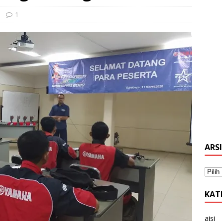
1
ARS
KAT
aisi