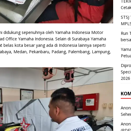
TEKIR
Cetak
STSJ
MPLS
ini didukung sepenuhnya oleh Yamaha Indonesia Motor
Run T
ead Office Yamaha Indonesia. Selain di Surabaya Yamaha
bers
t belas kota besar yang ada di Indonesia lainnya seperti
Yama
Surabaya, Medan, Pekanbaru, Padang, Palembang, Lampung,
Petu
Dipr
Speci
2026
KOM
Anon
Sehe
Anon
(PDF