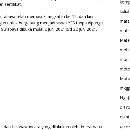
komp
 sertifikat.
kulia
Surabaya telah memasuki angkatan ke-12, dan kini
mate
uh untuk bergabung menjadi siswa YES tanpa dipungut
Surabaya dibuka mulai 2 Juni 2021 s/d 22 Juni 2021.
matem
Mater
mobi
modif
moto
Moto
mxg
Ngaji
off r
n
opini
opre
lis dan tes wawancara yang dilakukan oleh tim Yamaha.