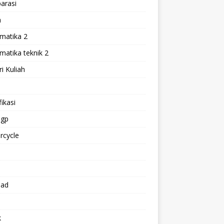
arasi
h
matika 2
atika teknik 2
i Kuliah
l
ikasi
gp
rcycle
p
oad
k