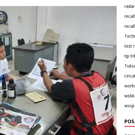
radar
recall
recall
Tech
test 
tip tri
Tulis
Unca
work
wsbk
wssp
POS