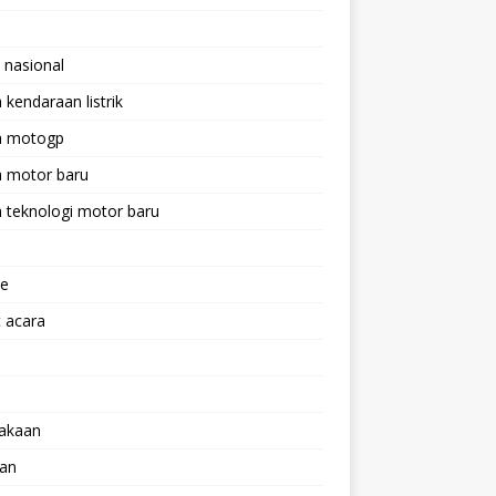
 nasional
a kendaraan listrik
ta motogp
a motor baru
a teknologi motor baru
ne
 acara
lakaan
aan