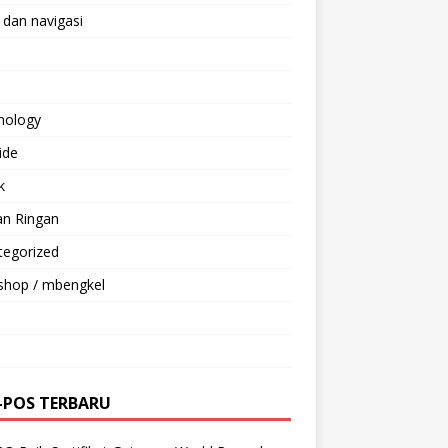
 dan navigasi
nology
ride
k
an Ringan
tegorized
shop / mbengkel
-POS TERBARU