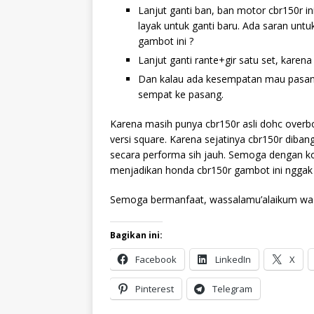
Lanjut ganti ban, ban motor cbr150r in
layak untuk ganti baru. Ada saran un
gambot ini ?
Lanjut ganti rante+gir satu set, karena
Dan kalau ada kesempatan mau pasang 
sempat ke pasang.
Karena masih punya cbr150r asli dohc over
versi square. Karena sejatinya cbr150r diba
secara performa sih jauh. Semoga dengan kon
menjadikan honda cbr150r gambot ini nggak 
Semoga bermanfaat, wassalamu’alaikum wa 
Bagikan ini:
Facebook
LinkedIn
X
Pinterest
Telegram