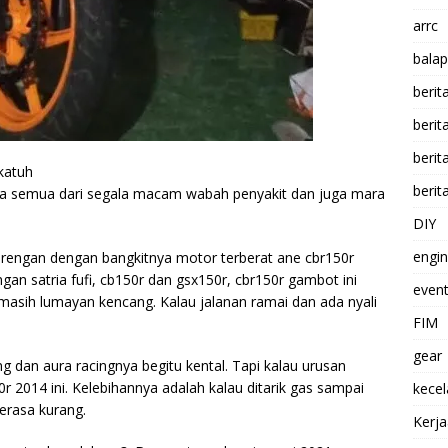
arrc
balap
berit
beri
berit
katuh
berit
ta semua dari segala macam wabah penyakit dan juga mara
DIY
engi
barengan dengan bangkitnya motor terberat ane cbr150r
an satria fufi, cb150r dan gsx150r, cbr150r gambot ini
event
asih lumayan kencang. Kalau jalanan ramai dan ada nyali
FIM
gear
 dan aura racingnya begitu kental. Tapi kalau urusan
0r 2014 ini. Kelebihannya adalah kalau ditarik gas sampai
kece
berasa kurang.
Kerj