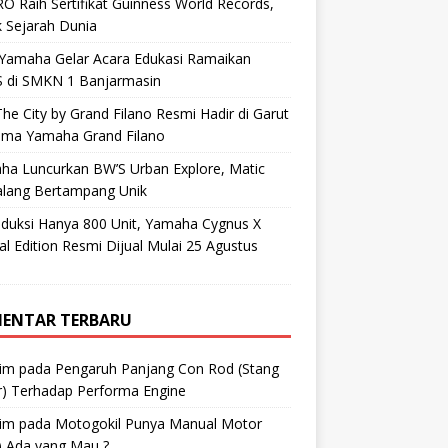
O Raih Sertifikat Guinness World Records,
 Sejarah Dunia
 Yamaha Gelar Acara Edukasi Ramaikan
 di SMKN 1 Banjarmasin
he City by Grand Filano Resmi Hadir di Garut
ama Yamaha Grand Filano
ha Luncurkan BW’S Urban Explore, Matic
alang Bertampang Unik
oduksi Hanya 800 Unit, Yamaha Cygnus X
al Edition Resmi Dijual Mulai 25 Agustus
ENTAR TERBARU
im
pada
Pengaruh Panjang Con Rod (Stang
r) Terhadap Performa Engine
im
pada
Motogokil Punya Manual Motor
) Ada yang Mau ?