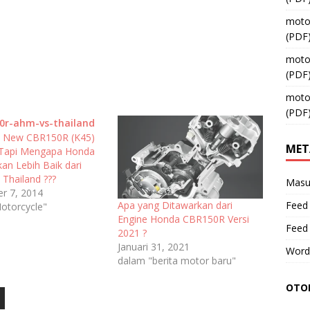
moto
(PDF
moto
(PDF
moto
(PDF
l New CBR150R (K45)
MET
 Tapi Mengapa Honda
an Lebih Baik dari
Thailand ???
Masu
r 7, 2014
Feed 
Apa yang Ditawarkan dari
otorcycle"
Engine Honda CBR150R Versi
Feed
2021 ?
Januari 31, 2021
Word
dalam "berita motor baru"
OTOM