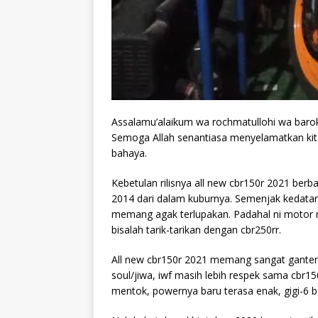
Assalamu’alaikum wa rochmatullohi wa baro
Semoga Allah senantiasa menyelamatkan ki
bahaya.
Kebetulan rilisnya all new cbr150r 2021 ber
2014 dari dalam kuburnya. Semenjak kedatang
memang agak terlupakan. Padahal ni motor m
bisalah tarik-tarikan dengan cbr250rr.
All new cbr150r 2021 memang sangat ganteng
soul/jiwa, iwf masih lebih respek sama cbr15
mentok, powernya
baru terasa enak, gigi-6 