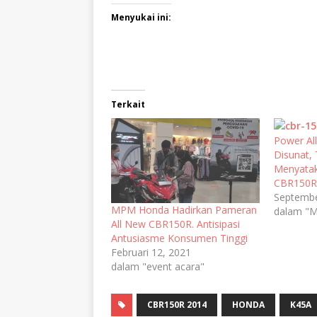
Menyukai ini:
Terkait
Power Al
Disunat,
Menyatak
CBR150R 
Septembe
MPM Honda Hadirkan Pameran
dalam "M
All New CBR150R. Antisipasi
Antusiasme Konsumen Tinggi
Februari 12, 2021
dalam "event acara"
CBR150R 2014
HONDA
K45A