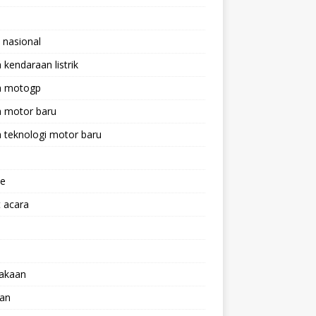
 nasional
a kendaraan listrik
ta motogp
a motor baru
a teknologi motor baru
ne
 acara
lakaan
aan