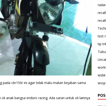
radar
recall
recall
Tech
test 
tip tri
Tulis
Unca
work
wsbk
ig pada cbr150r ini agar tidak malu-maluin bejaban sama
wssp
POS
ai oli anak bangsa enduro racing. Ada saran untuk oli lainnya