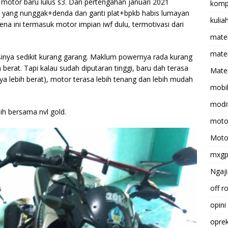
 motor baru lulus s3. Dan pertengahan januari 2021
komp
ak yang nunggak+denda dan ganti plat+bpkb habis lumayan
kulia
rena ini termasuk motor impian iwf dulu, termotivasi dari
mate
matem
inya sedikit kurang garang. Maklum powernya rada kurang
 berat. Tapi kalau sudah diputaran tinggi, baru dah terasa
Mater
a lebih berat), motor terasa lebih tenang dan lebih mudah
mobi
modif
ih bersama nvl gold.
moto
Moto
mxg
Ngaji
off r
opini
opre