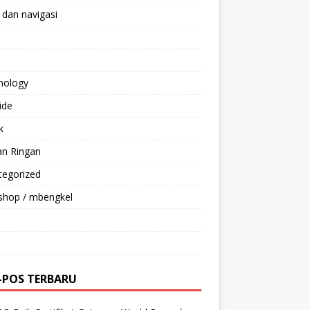
 dan navigasi
nology
ride
k
an Ringan
tegorized
shop / mbengkel
-POS TERBARU