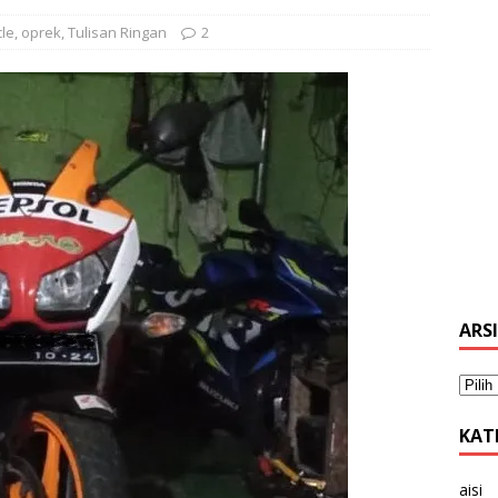
le
,
oprek
,
Tulisan Ringan
2
ARS
KAT
aisi