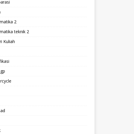
arasi
h
matika 2
atika teknik 2
i Kuliah
l
ikasi
gp
rcycle
p
oad
k