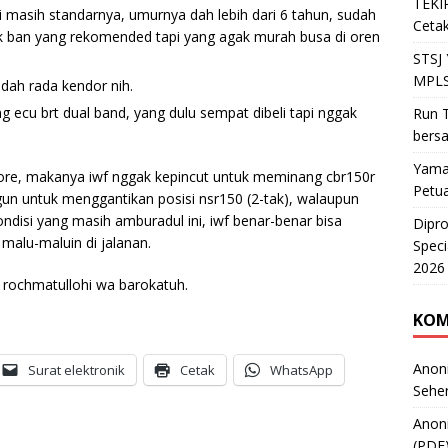
TEKIR
i masih standarnya, umurnya dah lebih dari 6 tahun, sudah
Cetak
tuk ban yang rekomended tapi yang agak murah busa di oren
STSJ
MPLS
 dah rada kendor nih.
ecu brt dual band, yang dulu sempat dibeli tapi nggak
Run T
bers
Yama
bore, makanya iwf nggak kepincut untuk meminang cbr150r
Petu
ngun untuk menggantikan posisi nsr150 (2-tak), walaupun
disi yang masih amburadul ini, iwf benar-benar bisa
Dipr
malu-maluin di jalanan.
Speci
2026
rochmatullohi wa barokatuh.
KOM
Anon
Surat elektronik
Cetak
WhatsApp
Sehe
Anon
(PDF