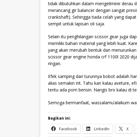
tidak dibutuhkan dalam mengeliminir derau da
merancang gir balancer dengan sangat presis
crankshaft). Sehingga tiada celah yang dap
sempit untuk lapisan oli saja.
Selain itu penghilangan scissor gear juga dap
memiliki bahan material yang lebih kuat. Ka
yang akan merubah bentuk dan menurunkan ke
scissor gear engine honda crf 1100l 2020 dija
ringan.
Efek samping dari turunnya bobot adalah ha
alias semakin irit. Tahu kan kalau aveture, e
tentu ada pom bensin. Nangis bro kalau di t
Semoga bermanfaat, wassalamu’alaikum wa 
Bagikan ini:
Facebook
LinkedIn
X