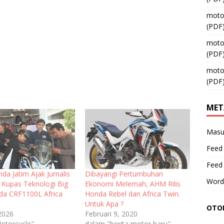
moto
(PDF
moto
(PDF
moto
(PDF
MET
Masu
Feed 
Feed
a Jatim Ajak Jurnalis
Dibayangi Pertumbuhan
Word
 Kupas Teknologi Big
Ekonomi Melemah, AHM Rilis
da CRF1100L Africa
Honda Rebel dan Africa Twin.
Untuk Apa ?
OTOM
 2026
Februari 9, 2020
otorcycle"
dalam "berita motor baru"