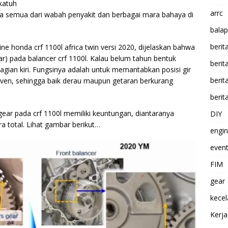
katuh
arrc
a semua dari wabah penyakit dan berbagai mara bahaya di
balap
berit
e honda crf 1100l africa twin versi 2020, dijelaskan bahwa
ar) pada balancer crf 1100l. Kalau belum tahun bentuk
beri
 bagian kiri. Fungsinya adalah untuk memantabkan posisi gir
berit
riven, sehingga baik derau maupun getaran berkurang
berit
ear pada crf 1100l memiliki keuntungan, diantaranya
DIY
a total. Lihat gambar berikut…
engi
event
FIM
gear
kece
Kerj