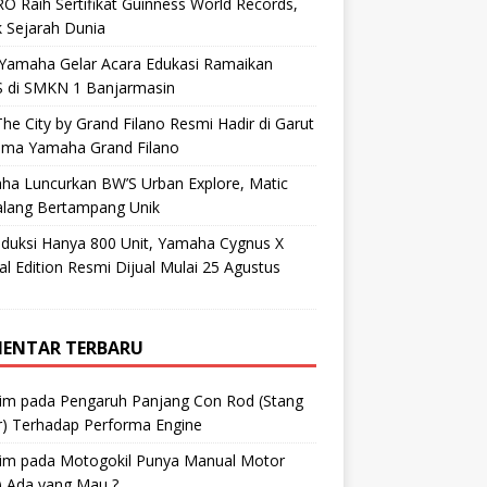
O Raih Sertifikat Guinness World Records,
 Sejarah Dunia
 Yamaha Gelar Acara Edukasi Ramaikan
 di SMKN 1 Banjarmasin
he City by Grand Filano Resmi Hadir di Garut
ama Yamaha Grand Filano
ha Luncurkan BW’S Urban Explore, Matic
alang Bertampang Unik
oduksi Hanya 800 Unit, Yamaha Cygnus X
al Edition Resmi Dijual Mulai 25 Agustus
ENTAR TERBARU
im
pada
Pengaruh Panjang Con Rod (Stang
r) Terhadap Performa Engine
im
pada
Motogokil Punya Manual Motor
) Ada yang Mau ?