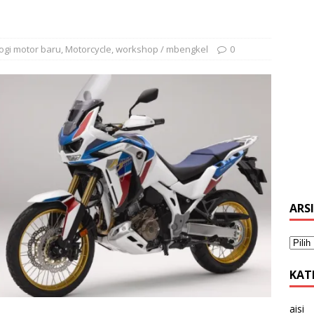
logi motor baru
,
Motorcycle
,
workshop / mbengkel
0
ARS
KAT
aisi