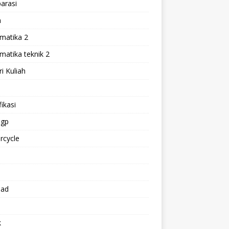
arasi
h
matika 2
atika teknik 2
i Kuliah
l
ikasi
gp
rcycle
p
oad
k