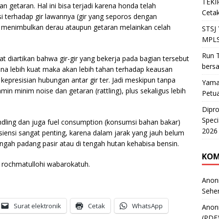
TEKIR
n getaran. Hal ini bisa terjadi karena honda telah
Cetak
i terhadap gir lawannya (gir yang seporos dengan
at menimbulkan derau ataupun getaran melainkan celah
STSJ
MPLS
Run T
at diartikan bahwa gir-gir yang bekerja pada bagian tersebut
bers
rena lebih kuat maka akan lebih tahan terhadap keausan
presisian hubungan antar gir ter. Jadi meskipun tanpa
Yama
min minim noise dan getaran (rattling), plus sekaligus lebih
Petu
Dipr
Speci
ndling dan juga fuel consumption (konsumsi bahan bakar)
2026
fisiensi sangat penting, karena dalam jarak yang jauh belum
engah padang pasir atau di tengah hutan kehabisa bensin.
KOM
rochmatullohi wabarokatuh.
Anon
Sehe
Surat elektronik
Cetak
WhatsApp
Anon
(PDF