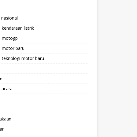
 nasional
a kendaraan listrik
ta motogp
a motor baru
a teknologi motor baru
ne
 acara
lakaan
aan