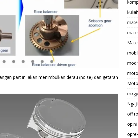
komp
kulia
mate
matem
Mater
mobi
modif
moto
angan part ini akan menimbulkan derau (noise) dan getaran
Moto
mxg
Ngaji
off r
opini
opre