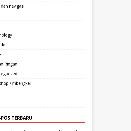
 dan navigasi
nology
ride
k
an Ringan
tegorized
shop / mbengkel
-POS TERBARU