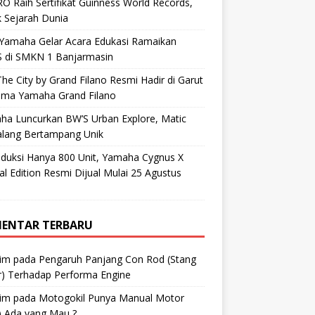
O Raih Sertifikat Guinness World Records,
 Sejarah Dunia
 Yamaha Gelar Acara Edukasi Ramaikan
 di SMKN 1 Banjarmasin
he City by Grand Filano Resmi Hadir di Garut
ama Yamaha Grand Filano
ha Luncurkan BW’S Urban Explore, Matic
alang Bertampang Unik
oduksi Hanya 800 Unit, Yamaha Cygnus X
al Edition Resmi Dijual Mulai 25 Agustus
ENTAR TERBARU
im
pada
Pengaruh Panjang Con Rod (Stang
r) Terhadap Performa Engine
im
pada
Motogokil Punya Manual Motor
) Ada yang Mau ?