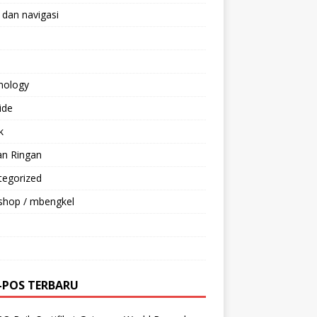
 dan navigasi
nology
ride
k
an Ringan
tegorized
shop / mbengkel
-POS TERBARU