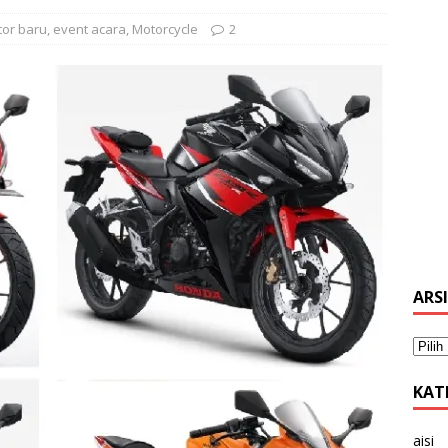
tor baru
,
event acara
,
Motorcycle
2
ARS
KAT
aisi