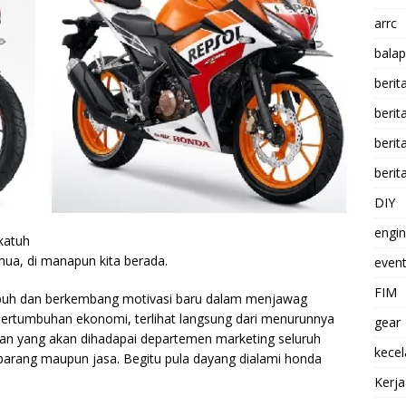
arrc
balap
berit
beri
berit
berit
DIY
engi
katuh
ua, di manapun kita berada.
event
FIM
mbuh dan berkembang motivasi baru dalam menjawag
pertumbuhan ekonomi, terlihat langsung dari menurunnya
gear
gan yang akan dihadapai departemen marketing seluruh
kece
barang maupun jasa. Begitu pula dayang dialami honda
Kerj