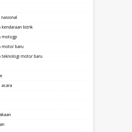
 nasional
a kendaraan listrik
ta motogp
a motor baru
a teknologi motor baru
ne
 acara
lakaan
aan