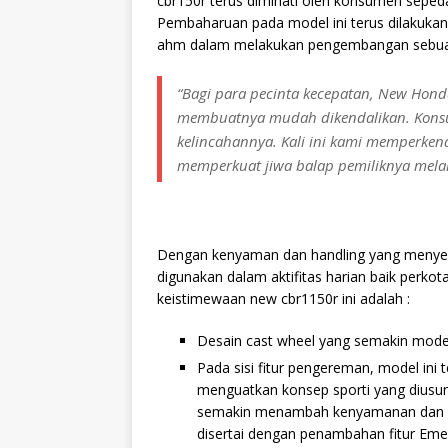
cbr150r terus diminati oleh konsumen seped
Pembaharuan pada model ini terus dilakukan a
ahm dalam melakukan pengembangan sebua
“Bagi para pecinta kecepatan, New Hond
membuatnya mudah dikendalikan. Konsu
kelincahannya. Kali ini kami memperken
memperkuat jiwa balap pemiliknya melalu
Dengan kenyaman dan handling yang menyen
digunakan dalam aktifitas harian baik perko
keistimewaan new cbr1150r ini adalah :
Desain cast wheel yang semakin mode
Pada sisi fitur pengereman, model ini
menguatkan konsep sporti yang diusun
semakin menambah kenyamanan dan 
disertai dengan penambahan fitur Emerg