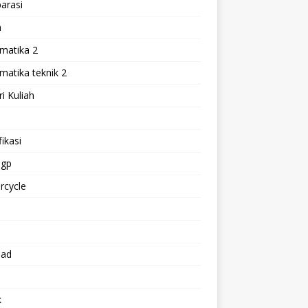
arasi
h
matika 2
atika teknik 2
i Kuliah
l
ikasi
gp
rcycle
p
oad
k