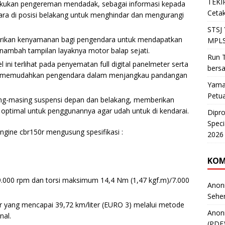
TEKIR
akukan pengereman mendadak, sebagai informasi kepada
Cetak
ra di posisi belakang untuk menghindar dan mengurangi
STSJ
erikan kenyamanan bagi pengendara untuk mendapatkan
MPLS
nambah tampilan layaknya motor balap sejati.
Run T
ni terlihat pada penyematan full digital panelmeter serta
bers
tem, memudahkan pengendara dalam menjangkau pandangan
Yama
Petu
ing-masing suspensi depan dan belakang, memberikan
 optimal untuk penggunannya agar udah untuk di kendarai.
Dipr
Speci
gine cbr150r mengusung spesifikasi :
2026
KOM
.000 rpm dan torsi maksimum 14,4 Nm (1,47 kgf.m)/7.000
Anon
Sehe
r yang mencapai 39,72 km/liter (EURO 3) melalui metode
Anon
nal.
(PDF