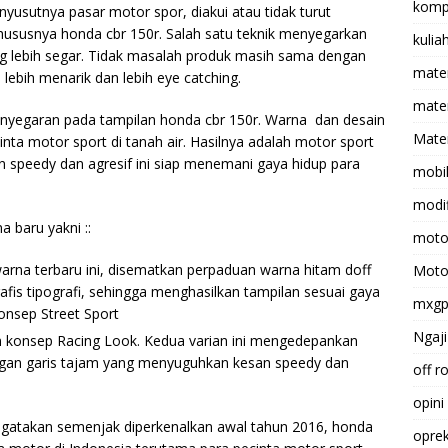
komp
usutnya pasar motor spor, diakui atau tidak turut
ususnya honda cbr 150r. Salah satu teknik menyegarkan
kulia
ng lebih segar. Tidak masalah produk masih sama dengan
mate
, lebih menarik dan lebih eye catching.
matem
nyegaran pada tampilan honda cbr 150r. Warna dan desain
Mater
nta motor sport di tanah air. Hasilnya adalah motor sport
akin speedy dan agresif ini siap menemani gaya hidup para
mobi
modif
baru yakni ::
moto
arna terbaru ini, disematkan perpaduan warna hitam doff
Moto
afis tipografi, sehingga menghasilkan tampilan sesuai gaya
mxg
onsep Street Sport
Ngaji
n konsep Racing Look. Kedua varian ini mengedepankan
engan garis tajam yang menyuguhkan kesan speedy dan
off r
opini
gatakan semenjak diperkenalkan awal tahun 2016, honda
opre