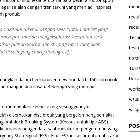
a motor di Indonesia terutama para pecinta motor sport.
radar
gar sejalan dengan tren terkini yang menjadi inspirasi
h produk.
recall
recall
a CBR150R dikenal dengan DNA “Total Control” yang
men pun mudah mengeksplorasi kecepatan serta
Tech
alkan pilihan warna dan striping baru yang akan
test 
i desain yang sporty dan agresif,”
tip tri
Tulis
Unca
angkan dalam bermanuver, new honda cbr150r ini cocok
taan maupun di lintasan. Beberapa yang menjadi
work
wsbk
rn memberikan kesan racing sesungguhnya.
wssp
 telah disematkan disc break yang bergelombang semakin
g. Anti-lock Breaking System (Khusus untuk tipe ABS)
POS
keamanan pengendara saat melakukan pengereman yang
ency Stop Signal (ESS). Fitur ESS ini secara otomatis akan