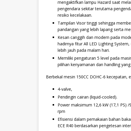
mengaktifkan lampu Hazard saat mel
pengendara sekitar terutama pengenda
resiko kecelakaan.
Tampilan Visor tinggi sehingga memb
pandangan yang lebih lapang serta me
Kesan canggih dan modern pada model i
hadirnya fitur All LED Lighting Sys
lebih jauh pada malam hari.
Memiliki pengaturan 5 level pada mas
pilihan kenyamanan dan handling yang
Berbekal mesin 150CC DOHC-6 kecepatan, en
4-valve,
Pendingin cairan (liquid-cooled).
Power maksimum 12,6 kW (17,1 PS) /9
rpm
Efisiensi dalam pemakaian bahan baka
ECE R40 berdasarkan pengetesan inter