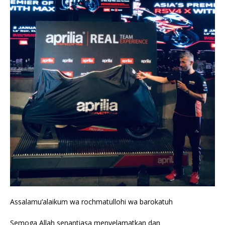
Assalamu’alaikum wa rochmatullohi wa barokatuh
Semoga Allah senantiasa menyelamatkan dan