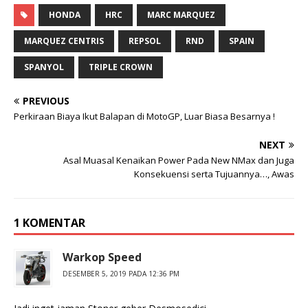
HONDA
HRC
MARC MARQUEZ
MARQUEZ CENTRIS
REPSOL
RND
SPAIN
SPANYOL
TRIPLE CROWN
PREVIOUS
Perkiraan Biaya Ikut Balapan di MotoGP, Luar Biasa Besarnya !
NEXT
Asal Muasal Kenaikan Power Pada New NMax dan Juga
Konsekuensi serta Tujuannya…, Awas
1 KOMENTAR
Warkop Speed
DESEMBER 5, 2019 PADA 12:36 PM