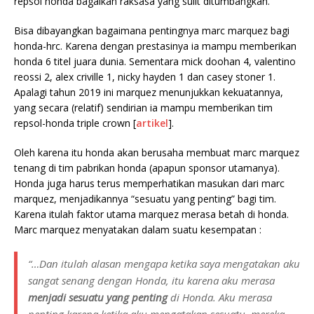
repsol honda bagaikan raksasa yang sulit ditumbangkan.
Bisa dibayangkan bagaimana pentingnya marc marquez bagi
honda-hrc. Karena dengan prestasinya ia mampu memberikan
honda 6 titel juara dunia. Sementara mick doohan 4, valentino
reossi 2, alex criville 1, nicky hayden 1 dan casey stoner 1.
Apalagi tahun 2019 ini marquez menunjukkan kekuatannya,
yang secara (relatif) sendirian ia mampu memberikan tim
repsol-honda triple crown [
artikel
].
Oleh karena itu honda akan berusaha membuat marc marquez
tenang di tim pabrikan honda (apapun sponsor utamanya).
Honda juga harus terus memperhatikan masukan dari marc
marquez, menjadikannya “sesuatu yang penting” bagi tim.
Karena itulah faktor utama marquez merasa betah di honda.
Marc marquez menyatakan dalam suatu kesempatan :
“…Dan itulah alasan mengapa ketika saya mengatakan aku
sangat senang dengan Honda, itu karena aku merasa
menjadi sesuatu yang penting
di Honda. Aku merasa