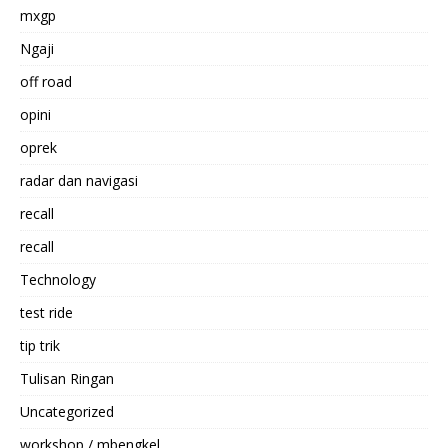
mxgp
Ngaji
off road
opini
oprek
radar dan navigasi
recall
recall
Technology
test ride
tip trik
Tulisan Ringan
Uncategorized
workshop / mbengkel