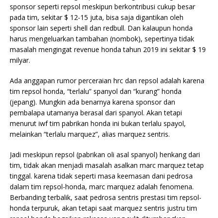
sponsor seperti repsol meskipun berkontribusi cukup besar
pada tim, sekitar $ 12-15 juta, bisa saja digantikan oleh
sponsor lain seperti shell dan redbull. Dan kalaupun honda
harus mengeluarkan tambahan (nombok), sepertinya tidak
masalah mengingat revenue honda tahun 2019 ini sekitar $ 19
milyar.
Ada anggapan rumor perceraian hrc dan repsol adalah karena
tim repsol honda, “terlalu” spanyol dan “kurang” honda
(jepang). Mungkin ada benarnya karena sponsor dan
pembalapa utamanya berasal dari spanyol. Akan tetapi
menurut iwf tim pabrikan honda ini bukan terlalu spayol,
melainkan
“terlalu marquez”, alias marquez sentris.
Jadi meskipun repsol (pabrikan oli asal spanyol) henkang dari
tim, tidak akan menjadi masalah asalkan marc marquez tetap
tinggal. karena tidak seperti masa keemasan dani pedrosa
dalam tim repsol-honda, marc marquez adalah fenomena.
Berbanding terbalik, saat pedrosa sentris prestasi tim repsol-
honda terpuruk, akan tetapi saat marquez sentris justru tim