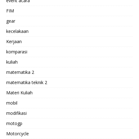
event acara
FIM
gear
kecelakaan
Kerjaan
komparasi
kuliah
matematika 2
matematika teknik 2
Materi Kuliah
mobil
modifikasi
motogp
Motorcycle