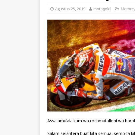
Agustus 25, 2019
motogokil
Motorcy
Assalamu’alaikum wa rochmatullohi wa baro
Salam sejahtera buat kita semua, semoga ki