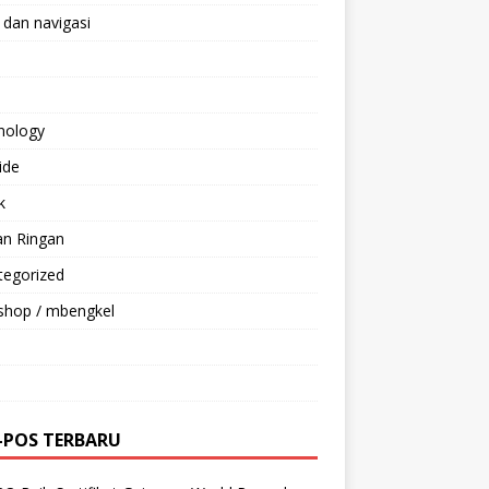
 dan navigasi
nology
ride
k
an Ringan
tegorized
shop / mbengkel
-POS TERBARU