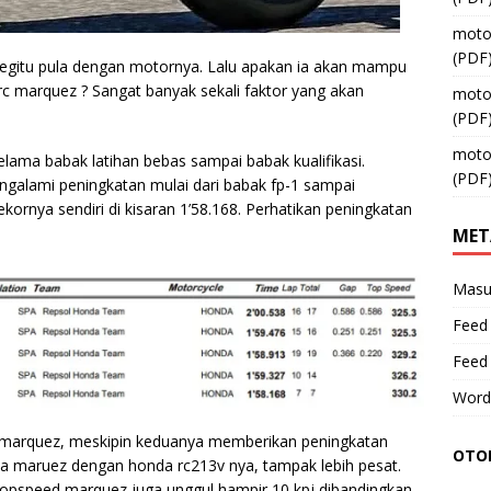
moto
(PDF
ni, begitu pula dengan motornya. Lalu apakan ia akan mampu
 marquez ? Sangat banyak sekali faktor yang akan
moto
(PDF
moto
elama babak latihan bebas sampai babak kualifikasi.
(PDF
alami peningkatan mulai dari babak fp-1 sampai
ekornya sendiri di kisaran 1’58.168. Perhatikan peningkatan
MET
Masu
Feed 
Feed
Word
an marquez, meskipin keduanya memberikan peningkatan
OTOM
ma maruez dengan honda rc213v nya, tampak lebih pesat.
k, topspeed marquez juga unggul hampir 10 kpj dibandingkan