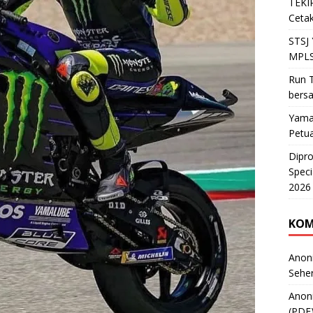
TEKIR
Cetak
STSJ
MPLS
Run T
bers
Yama
Petu
Dipr
Speci
2026
KOM
Anon
Sehe
Anon
(PDF