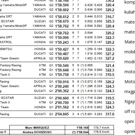
komp
kulia
mate
matem
Mater
mobi
modif
moto
Moto
mxg
Ngaji
off r
opini
opre