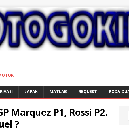
 MOTOR
RIVASI
LAPAK
MATLAB
REQUEST
RODA DU
hGP Marquez P1, Rossi P2.
uel ?