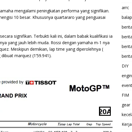
arrc
an yamaha mengalami peningkatan performa yang signifikan.
mengisi 10 besar. Khususnya quartararo yang penguasai
balap
berit
ara signifikan. Terbukti kali ini, dalam babak kualifikasi ia
beri
nya yang jauh lebih muda. Rossi dengan yamaha m-1 nya
berit
quez. Meskipun demikian, lap time yang diperolehnya (
 dibuat marquez (1’59.941).
berit
DIY
engi
event
FIM
gear
kece
Kerj