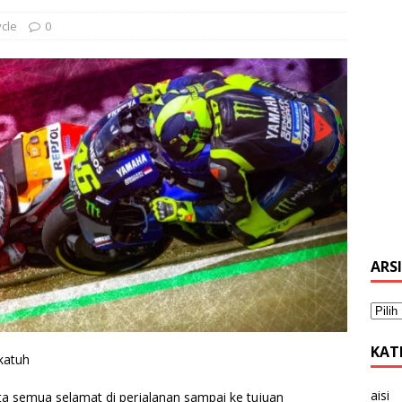
cle
0
ARS
KAT
katuh
aisi
ta semua selamat di perjalanan sampai ke tujuan