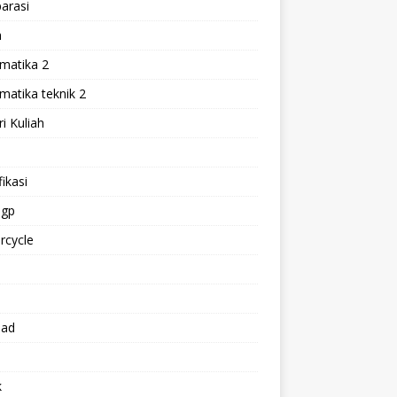
arasi
h
matika 2
atika teknik 2
i Kuliah
l
ikasi
gp
rcycle
p
oad
k