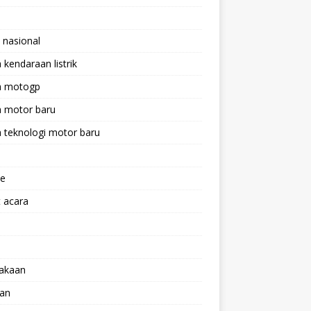
 nasional
a kendaraan listrik
ta motogp
a motor baru
a teknologi motor baru
ne
 acara
lakaan
aan