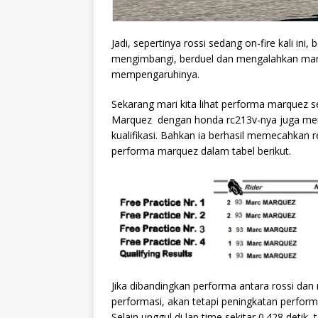
Jadi, sepertinya rossi sedang on-fire kali i
mengimbangi, berduel dan mengalahkan marc
mempengaruhinya.
Sekarang mari kita lihat performa marquez s
Marquez dengan honda rc213v-nya juga meng
kualifikasi. Bahkan ia berhasil memecahkan r
performa marquez dalam tabel berikut.
Jika dibandingkan performa antara rossi d
performasi, akan tetapi peningkatan perfor
Selain unggul di lap time sekitar 0.428 deti