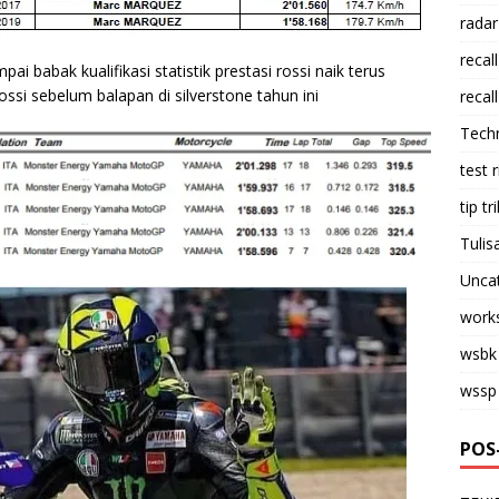
radar
recall
pai babak kualifikasi statistik prestasi rossi naik terus
ossi sebelum balapan di silverstone tahun ini
recall
Tech
test 
tip tri
Tulis
Unca
work
wsbk
wssp
POS