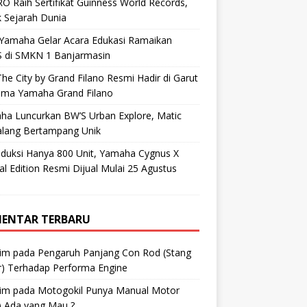
O Raih Sertifikat Guinness World Records,
 Sejarah Dunia
 Yamaha Gelar Acara Edukasi Ramaikan
 di SMKN 1 Banjarmasin
he City by Grand Filano Resmi Hadir di Garut
ama Yamaha Grand Filano
ha Luncurkan BW’S Urban Explore, Matic
alang Bertampang Unik
oduksi Hanya 800 Unit, Yamaha Cygnus X
al Edition Resmi Dijual Mulai 25 Agustus
ENTAR TERBARU
im
pada
Pengaruh Panjang Con Rod (Stang
r) Terhadap Performa Engine
im
pada
Motogokil Punya Manual Motor
) Ada yang Mau ?