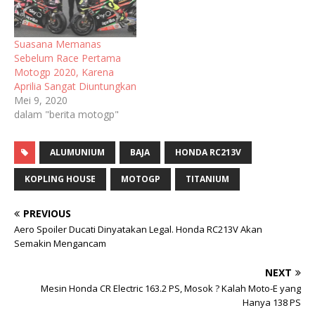
Suasana Memanas
Sebelum Race Pertama
Motogp 2020, Karena
Aprilia Sangat Diuntungkan
Mei 9, 2020
dalam "berita motogp"
ALUMUNIUM
BAJA
HONDA RC213V
KOPLING HOUSE
MOTOGP
TITANIUM
PREVIOUS
Aero Spoiler Ducati Dinyatakan Legal. Honda RC213V Akan
Semakin Mengancam
NEXT
Mesin Honda CR Electric 163.2 PS, Mosok ? Kalah Moto-E yang
Hanya 138 PS