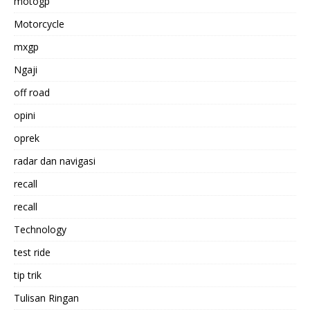
motogp
Motorcycle
mxgp
Ngaji
off road
opini
oprek
radar dan navigasi
recall
recall
Technology
test ride
tip trik
Tulisan Ringan