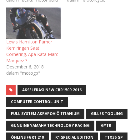
Lewis Hamilton Pamer
Kemiringan Saat
Cornering. Apa Kata Marc
Marquez ?
Desember 6, 2018
dalam "motogp"
AKSELERASI NEW CBR150R 2016
COMPUTER CONTROL UNIT
FULL SYSTEM AKRAPOVIČ TITANIUM
GILLES TOOLING
GUNUINE YAMAHA TECHNOLOGY RACING
GYTR
ÖHLINS FGRT 219
R1 SPECIAL EDITION
TTX36 GP