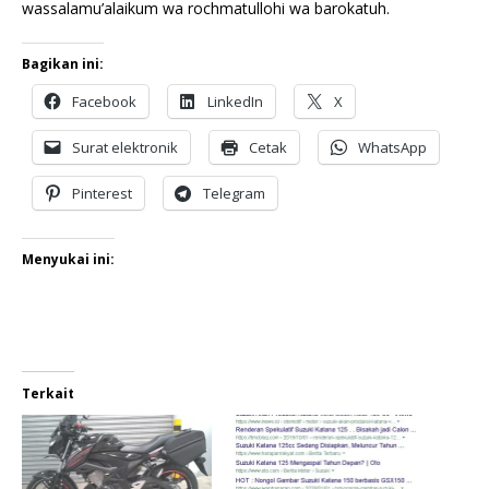
wassalamu’alaikum wa rochmatullohi wa barokatuh.
Bagikan ini:
Facebook
LinkedIn
X
Surat elektronik
Cetak
WhatsApp
Pinterest
Telegram
Menyukai ini:
Terkait