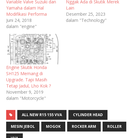
Variable Valve Suzuki dan
Nggak Ada di Skutik Merek
Yamaha dalam Hal
Lain
Modifikasi Performa
Desember 25, 2023
Juni 24, 2018
dalam "Technology"
dalam "engine"
Engine Skutik Honda
SH125 Memang di
Upgrade. Tapi Masih
Tetap Jadul, Lho Kok ?
November 9, 2019
dalam "Motorcycle"
ALL NEW R15 155 VVA
CYLINDER HEAD
MESIN JEBOL
MOGOK
ROCKER ARM
ROLLER