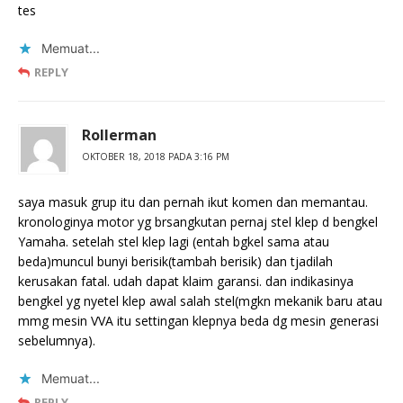
tes
Memuat...
REPLY
Rollerman
OKTOBER 18, 2018 PADA 3:16 PM
saya masuk grup itu dan pernah ikut komen dan memantau.
kronologinya motor yg brsangkutan pernaj stel klep d bengkel
Yamaha. setelah stel klep lagi (entah bgkel sama atau
beda)muncul bunyi berisik(tambah berisik) dan tjadilah
kerusakan fatal. udah dapat klaim garansi. dan indikasinya
bengkel yg nyetel klep awal salah stel(mgkn mekanik baru atau
mmg mesin VVA itu settingan klepnya beda dg mesin generasi
sebelumnya).
Memuat...
REPLY