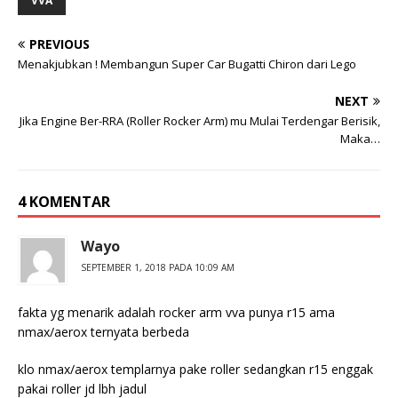
VVA
PREVIOUS
Menakjubkan ! Membangun Super Car Bugatti Chiron dari Lego
NEXT
Jika Engine Ber-RRA (Roller Rocker Arm) mu Mulai Terdengar Berisik,
Maka…
4 KOMENTAR
Wayo
SEPTEMBER 1, 2018 PADA 10:09 AM
fakta yg menarik adalah rocker arm vva punya r15 ama
nmax/aerox ternyata berbeda
klo nmax/aerox templarnya pake roller sedangkan r15 enggak
pakai roller jd lbh jadul