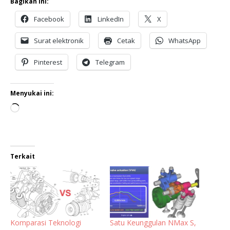
Bagikan ini:
Facebook
LinkedIn
X
Surat elektronik
Cetak
WhatsApp
Pinterest
Telegram
Menyukai ini:
Terkait
Komparasi Teknologi
Satu Keunggulan NMax S,