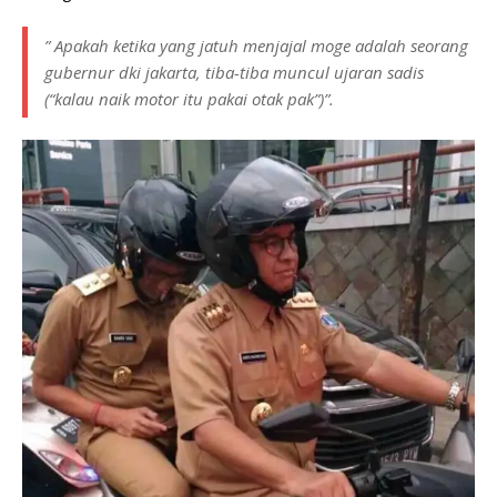
” Apakah ketika yang jatuh menjajal moge adalah seorang
gubernur dki jakarta, tiba-tiba muncul ujaran sadis
(“kalau naik motor itu pakai otak pak”)”.