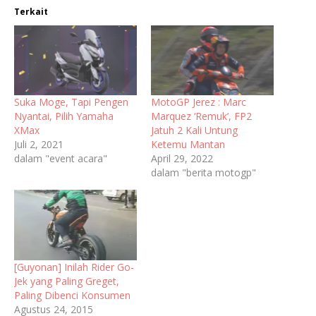
Terkait
Suka Moge, Tapi Pengen
MotoGP Jerez : Marc
Nyantai, Pilih Yamaha
Marquez ‘Remuk’, FP2
XMax
Jatuh 2 Kali Untung
Juli 2, 2021
Ketemu Mantan
dalam "event acara"
April 29, 2022
dalam "berita motogp"
[Guyonan] Inilah Rider Go-
Jek yang Paling Greget,
Paling Dibenci Konsumen
Agustus 24, 2015