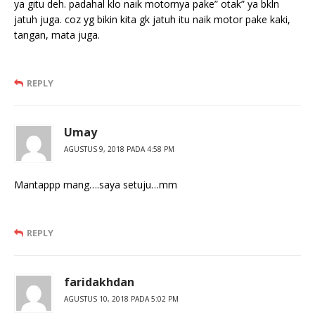
ya gitu deh. padahal klo naik motornya pake” otak” ya bkln
jatuh juga. coz yg bikin kita gk jatuh itu naik motor pake kaki,
tangan, mata juga.
REPLY
Umay
AGUSTUS 9, 2018 PADA 4:58 PM
Mantappp mang….saya setuju…mm
REPLY
faridakhdan
AGUSTUS 10, 2018 PADA 5:02 PM