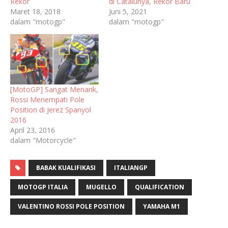
Rekor
di Catalunya, Rekor Baru
Maret 18, 2018
Juni 5, 2021
dalam "motogp"
dalam "motogp"
[MotoGP] Sangat Menarik,
Rossi Menempati Pole
Position di Jerez Spanyol
2016
April 23, 2016
dalam "Motorcycle"
BABAK KUALIFIKASI
ITALIANGP
MOTOGP ITALIA
MUGELLO
QUALIFICATION
VALENTINO ROSSI POLE POSITION
YAMAHA M1