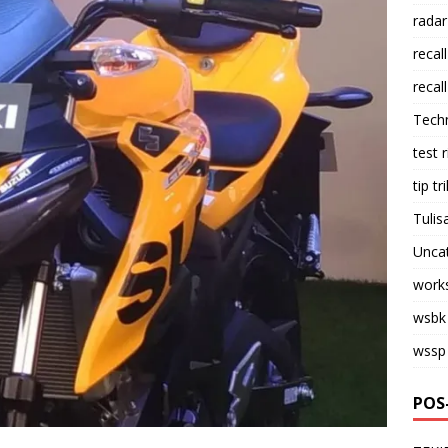
radar
recall
recall
Tech
test 
tip tri
Tulis
Unca
work
wsbk
wssp
POS