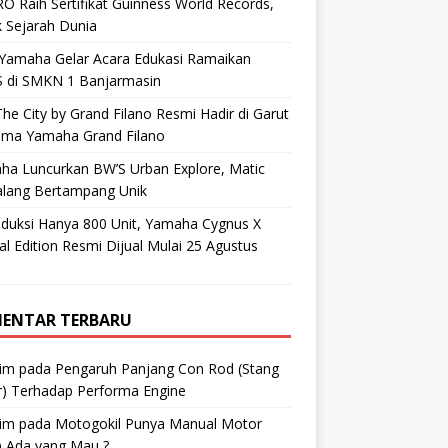
O Raih Sertifikat Guinness World Records,
 Sejarah Dunia
 Yamaha Gelar Acara Edukasi Ramaikan
 di SMKN 1 Banjarmasin
he City by Grand Filano Resmi Hadir di Garut
ama Yamaha Grand Filano
ha Luncurkan BW’S Urban Explore, Matic
alang Bertampang Unik
oduksi Hanya 800 Unit, Yamaha Cygnus X
al Edition Resmi Dijual Mulai 25 Agustus
ENTAR TERBARU
im
pada
Pengaruh Panjang Con Rod (Stang
r) Terhadap Performa Engine
im
pada
Motogokil Punya Manual Motor
) Ada yang Mau ?