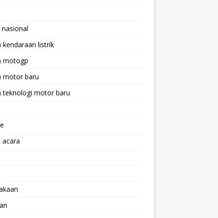
 nasional
a kendaraan listrik
ta motogp
a motor baru
a teknologi motor baru
ne
 acara
lakaan
aan