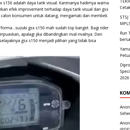
TEKIR
 s150 adalah daya tarik visual. Karenanya hadirnya warna
Cetak
kan efek improvement terhadap daya tarik visual dari gsx
g calon konsumen untuk datang, mengamati dan membeli.
STSJ
MPLS
erforma…suzuki gsx s150 mah sudah top banget. Bagi rider
Run T
uaskan, apalagi jika dibandingkan rival-rivalnya. Den
bers
elayaknya gsx s150 menjadi pilihan yang tidak bisa
Yama
Petu
Dipr
Speci
2026
KOM
Anon
Sehe
Anon
(PDF