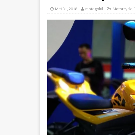
Mei 31, 2018
motogokil
Motorcycle
,