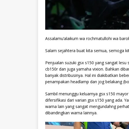
Assalamu’alaikum wa rochmatullohi wa baro
Salam sejahtera buat kita semua, semoga ki
Penjualan suzuki gsx s150 yang sangat lesu 
cb150r dan juga yamaha vixion. Bahkan diba
banyak distribusinya. Hal ini diakibatkan beb
penampakan headlamp dan jog belakang (bo
Sambil menunggu keluarnya gsx s150 mayor 
difersifikasi dari varian gsx s150 yang ada
warna lain yang sangat mengundahng perhati
dibandingkan warna lainnya.