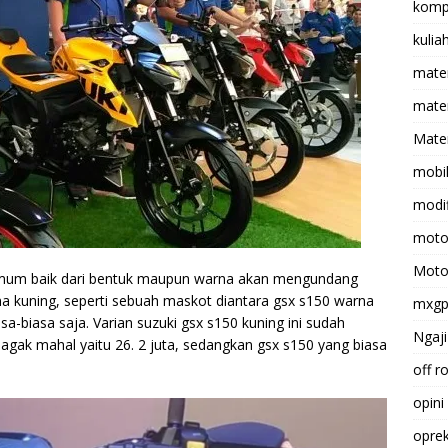
komp
kulia
mate
matem
Mater
mobi
modif
moto
Moto
umum baik dari bentuk maupun warna akan mengundang
arna kuning, seperti sebuah maskot diantara gsx s150 warna
mxg
a-biasa saja. Varian suzuki gsx s150 kuning ini sudah
Ngaji
 agak mahal yaitu 26. 2 juta, sedangkan gsx s150 yang biasa
off r
opini
opre