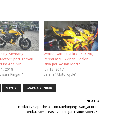
uning Memang
Warna Baru Suzuki GSX R150,
 Motor Sport Terbaru
Resmi atau Bikinan Dealer ?
lum Ada Nih
Bisa Jadi Acuan Modif
11, 2018
Juli 13, 2017
ulisan Ringan"
dalam "Motorcycle"
SUZUKI
WARNA KUNING
NEXT
bas
Ketika TVS Apache 310 RR Ditelanjangi, Sangar Bro…
Berikut Komparasinya dengan Frame Sport 250