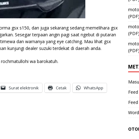
moto
(PDF
moto
orma gsx s150, dan juga sekarang sedang memelihara gsx
(PDF
arkan. Sesegar terpaan angin pagi saat ngebut di putaran
timewa dan warnanya yang eye catching. Mau lihat gsx
moto
an kunjungi dealer suzuki terdekat di daerah anda.
(PDF
rochmatullohi wa barokatuh.
MET
Masu
Surat elektronik
Cetak
WhatsApp
Feed 
Feed
Word
OTOM