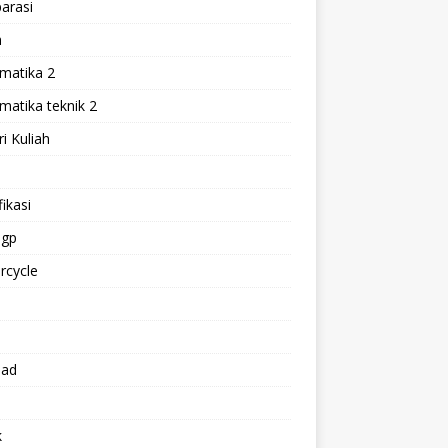
arasi
h
matika 2
atika teknik 2
i Kuliah
l
ikasi
gp
rcycle
p
oad
k