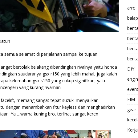
arrc
balap
berit
beri
katuh
berit
ta semua selamat di perjalanan sampai ke tujuan
berit
sangat bertolak belakang dibandingkan rivalnya yaitu honda
DIY
ndingkan saudaranya gsx r150 yang lebih mahal, juga kalah
engi
erapa kelemahan gsx s150 yang cukup siginifikan, yaitu
ncenger) yang kurang nyaman.
event
FIM
facelift, memang sangat tepat suzuki menyajikan
. Yaitu dengan menambahkan fitur keyless dan menghadirkan
gear
aan. Ya …warna kuning bro, terlihat
sangat keren
kece
Kerj