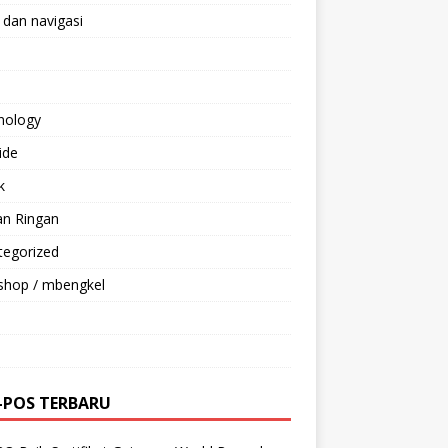
 dan navigasi
nology
ride
k
an Ringan
tegorized
shop / mbengkel
-POS TERBARU