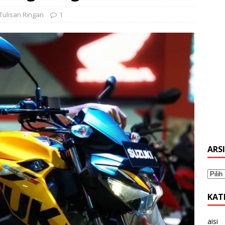
Tulisan Ringan
1
ARS
KAT
aisi