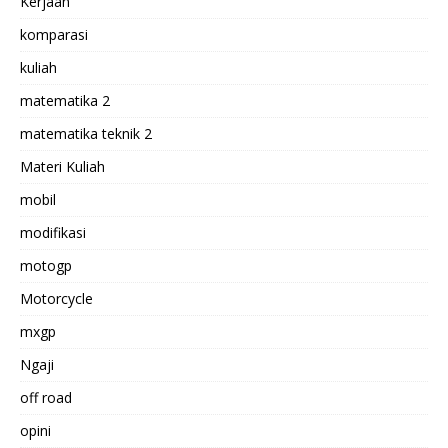
Kerjaan
komparasi
kuliah
matematika 2
matematika teknik 2
Materi Kuliah
mobil
modifikasi
motogp
Motorcycle
mxgp
Ngaji
off road
opini