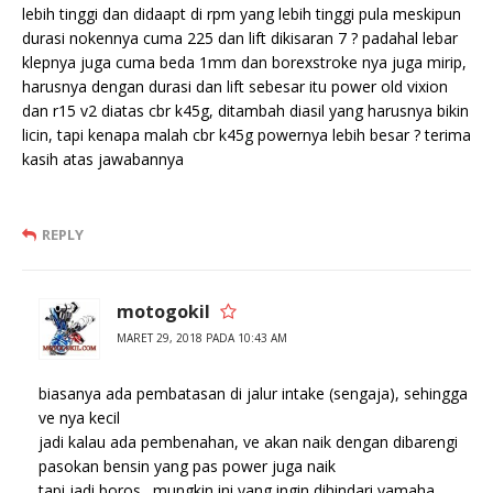
lebih tinggi dan didaapt di rpm yang lebih tinggi pula meskipun
durasi nokennya cuma 225 dan lift dikisaran 7 ? padahal lebar
klepnya juga cuma beda 1mm dan borexstroke nya juga mirip,
harusnya dengan durasi dan lift sebesar itu power old vixion
dan r15 v2 diatas cbr k45g, ditambah diasil yang harusnya bikin
licin, tapi kenapa malah cbr k45g powernya lebih besar ? terima
kasih atas jawabannya
REPLY
motogokil
MARET 29, 2018 PADA 10:43 AM
biasanya ada pembatasan di jalur intake (sengaja), sehingga
ve nya kecil
jadi kalau ada pembenahan, ve akan naik dengan dibarengi
pasokan bensin yang pas power juga naik
tapi jadi boros…mungkin ini yang ingin dihindari yamaha