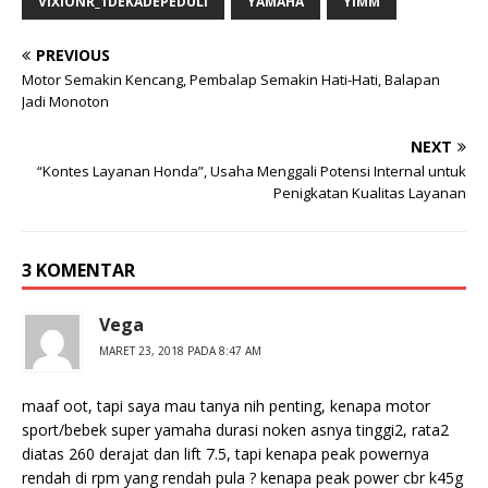
VIXIONR_1DEKADEPEDULI
YAMAHA
YIMM
PREVIOUS
Motor Semakin Kencang, Pembalap Semakin Hati-Hati, Balapan
Jadi Monoton
NEXT
“Kontes Layanan Honda”, Usaha Menggali Potensi Internal untuk
Penigkatan Kualitas Layanan
3 KOMENTAR
Vega
MARET 23, 2018 PADA 8:47 AM
maaf oot, tapi saya mau tanya nih penting, kenapa motor
sport/bebek super yamaha durasi noken asnya tinggi2, rata2
diatas 260 derajat dan lift 7.5, tapi kenapa peak powernya
rendah di rpm yang rendah pula ? kenapa peak power cbr k45g