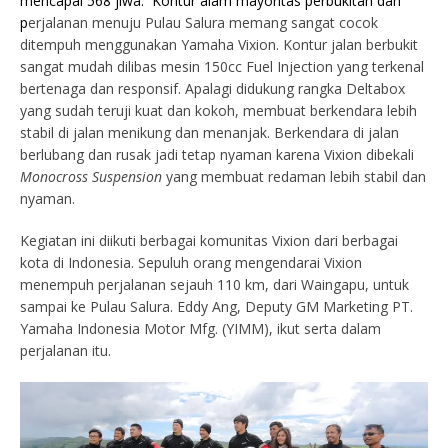
mencapai 568 jiwa. Kontur alam mayoritas perbukitan dan
p
erjalanan menuju Pulau Salura memang sangat cocok
ditempuh menggunakan Yamaha Vixion. Kontur jalan berbukit
sangat mudah dilibas mesin 150cc Fuel Injection yang terkenal
bertenaga dan responsif. Apalagi didukung rangka Deltabox
yang sudah teruji kuat dan kokoh, membuat berkendara lebih
stabil di jalan menikung dan menanjak. Berkendara di jalan
berlubang dan rusak jadi tetap nyaman karena Vixion dibekali
Monocross Suspension
yang membuat redaman lebih stabil dan
nyaman.
Kegiatan ini diikuti berbagai komunitas Vixion dari berbagai
kota di Indonesia. Sepuluh orang mengendarai Vixion
menempuh perjalanan sejauh 110 km, dari Waingapu, untuk
sampai ke Pulau Salura. Eddy Ang, Deputy GM Marketing PT.
Yamaha Indonesia Motor Mfg. (YIMM), ikut serta dalam
perjalanan itu.