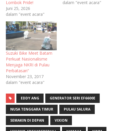
Lombok Pride!
dalam "event acara"
Juni 25, 2026
dalam "event acara"
Suzuki Bike Meet Batam
Perkuat Nasionalisme
Menjaga NKRI di Pulau
Perbatasan“
November 23, 2017
dalam "event acara"
EDDY ANG
GENERATOR SERI EF6600E
NUSA TENGGARA TIMUR
PULAU SALURA
SEMAKIN DI DEPAN
VIXION