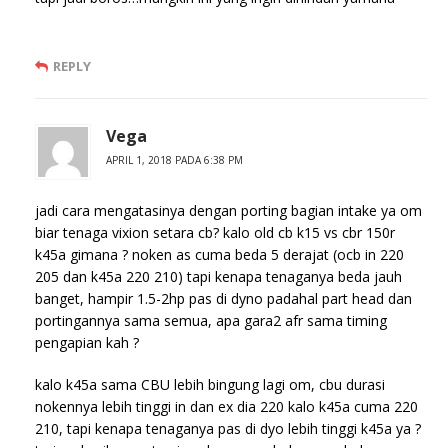
REPLY
Vega
APRIL 1, 2018 PADA 6:38 PM
jadi cara mengatasinya dengan porting bagian intake ya om
biar tenaga vixion setara cb? kalo old cb k15 vs cbr 150r
k45a gimana ? noken as cuma beda 5 derajat (ocb in 220
205 dan k45a 220 210) tapi kenapa tenaganya beda jauh
banget, hampir 1.5-2hp pas di dyno padahal part head dan
portingannya sama semua, apa gara2 afr sama timing
pengapian kah ?
kalo k45a sama CBU lebih bingung lagi om, cbu durasi
nokennya lebih tinggi in dan ex dia 220 kalo k45a cuma 220
210, tapi kenapa tenaganya pas di dyo lebih tinggi k45a ya ?