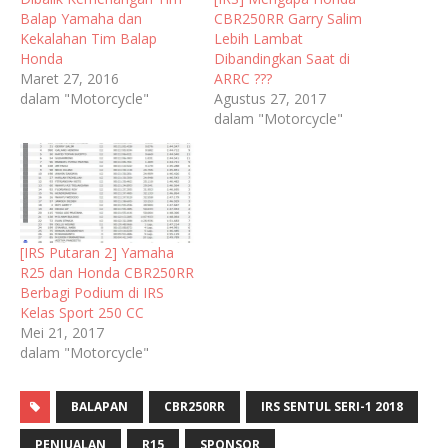
Balap Yamaha dan
CBR250RR Garry Salim
Kekalahan Tim Balap
Lebih Lambat
Honda
Dibandingkan Saat di
Maret 27, 2016
ARRC ???
dalam "Motorcycle"
Agustus 27, 2017
dalam "Motorcycle"
[IRS Putaran 2] Yamaha
R25 dan Honda CBR250RR
Berbagi Podium di IRS
Kelas Sport 250 CC
Mei 21, 2017
dalam "Motorcycle"
BALAPAN
CBR250RR
IRS SENTUL SERI-1 2018
PENJUALAN
R15
SPONSOR