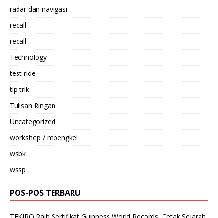
radar dan navigasi
recall
recall
Technology
test ride
tip trik
Tulisan Ringan
Uncategorized
workshop / mbengkel
wsbk
wssp
POS-POS TERBARU
TEKIRO Raih Sertifikat Guinness World Records, Cetak Sejarah