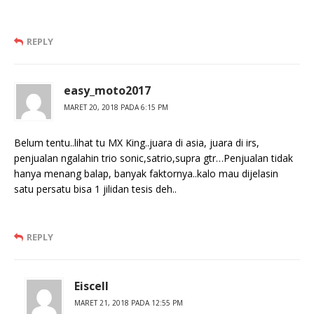
REPLY
easy_moto2017
MARET 20, 2018 PADA 6:15 PM
Belum tentu..lihat tu MX King..juara di asia, juara di irs,
penjualan ngalahin trio sonic,satrio,supra gtr…Penjualan tidak
hanya menang balap, banyak faktornya..kalo mau dijelasin
satu persatu bisa 1 jilidan tesis deh..
REPLY
Eiscell
MARET 21, 2018 PADA 12:55 PM