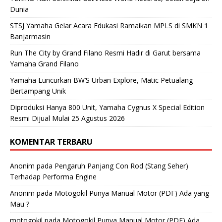
Dunia
STSJ Yamaha Gelar Acara Edukasi Ramaikan MPLS di SMKN 1
Banjarmasin
Run The City by Grand Filano Resmi Hadir di Garut bersama
Yamaha Grand Filano
Yamaha Luncurkan BW’S Urban Explore, Matic Petualang
Bertampang Unik
Diproduksi Hanya 800 Unit, Yamaha Cygnus X Special Edition
Resmi Dijual Mulai 25 Agustus 2026
KOMENTAR TERBARU
Anonim
pada
Pengaruh Panjang Con Rod (Stang Seher)
Terhadap Performa Engine
Anonim
pada
Motogokil Punya Manual Motor (PDF) Ada yang
Mau ?
motogokil
pada
Motogokil Punya Manual Motor (PDF) Ada