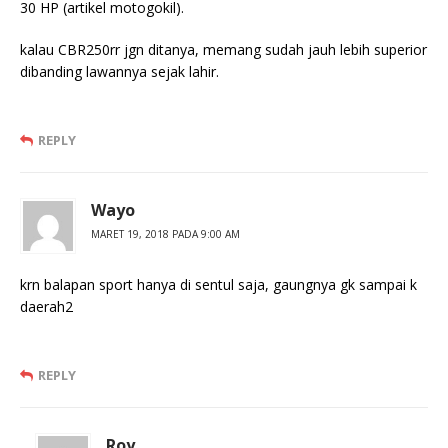
30 HP (artikel motogokil).
kalau CBR250rr jgn ditanya, memang sudah jauh lebih superior
dibanding lawannya sejak lahir.
REPLY
Wayo
MARET 19, 2018 PADA 9:00 AM
krn balapan sport hanya di sentul saja, gaungnya gk sampai k
daerah2
REPLY
Roy