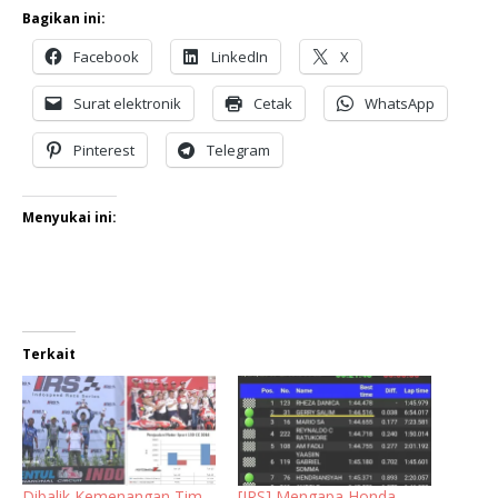
Bagikan ini:
Facebook
LinkedIn
X
Surat elektronik
Cetak
WhatsApp
Pinterest
Telegram
Menyukai ini:
Terkait
Dibalik Kemenangan Tim
[IRS] Mengapa Honda