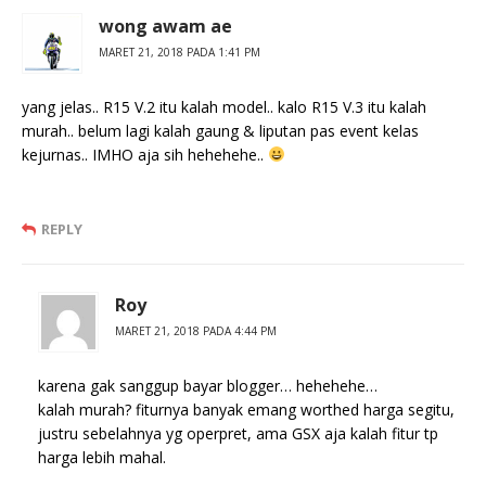
wong awam ae
MARET 21, 2018 PADA 1:41 PM
yang jelas.. R15 V.2 itu kalah model.. kalo R15 V.3 itu kalah
murah.. belum lagi kalah gaung & liputan pas event kelas
kejurnas.. IMHO aja sih hehehehe..
REPLY
Roy
MARET 21, 2018 PADA 4:44 PM
karena gak sanggup bayar blogger… hehehehe…
kalah murah? fiturnya banyak emang worthed harga segitu,
justru sebelahnya yg operpret, ama GSX aja kalah fitur tp
harga lebih mahal.