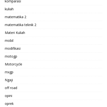
komparasi
kuliah
matematika 2
matematika teknik 2
Materi Kuliah
mobil
modifikasi
motogp
Motorcycle
mxgp
Ngaji
off road
opini
oprek