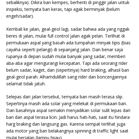
sebaliknya). Dikira ban kempes, berhenti di pinggir jalan untuk
inspeksi, ternyata ban keras, tapi agak berminyak (belum
engeh/sadar).
Kembali ke jalan, geal-geol lagi, sadar bahwa ada yang nggak
beres di jalan, mulai full control jalan agak pelan. Terlihat di
permukaan aspal yang basah ada tumpahan
minyak tipis (bias
cayaha seperti pelangi) di sepanjang jalan. Dan benar saja
rupanya di depan sudah mulai banyak yang sadar, memberi
aba-aba agar mengurangi kecepatan. Tapi ada seorang rider
belum sadar, kaget, dan (sepertinya) hard braking, alhasil ban
geal-geol parah. Alhamdulillah sang rider dan boncengannya
selamat tidak jatuh.
Selepas dari jalan tersebut, ternyata ban masih terasa slip.
Sepertinya masih ada solar yang melekat di permukaan ban.
Dan basahnya aspal semakin menjadikan solar sulit lepas dari
ban dan aspal terasa licin. Jadi harus hati-hati, saat itu hindara
harg braking dan langsung gas. Karena sempat terlihat juga
ada motor yang ban belakangnya spinning di traffic light saat
mulai berjalan (lampu hijau).