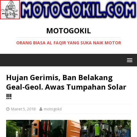
MOTOGOKIL
ORANG BIASA AL FAQIR YANG SUKA NAIK MOTOR
Hujan Gerimis, Ban Belakang
Geal-Geol. Awas Tumpahan Solar
!!!
Maret 5, 2018
motogokil