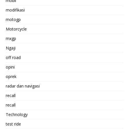
mobil
modifikasi
motogp
Motorcycle
mxgp
Ngaji
off road
opini
oprek
radar dan navigasi
recall
recall
Technology
test ride