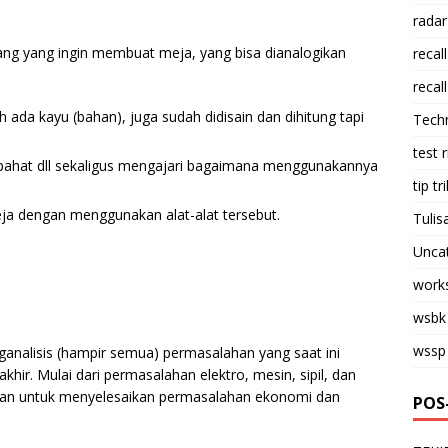
radar
g yang ingin membuat meja, yang bisa dianalogikan
recall
recall
da kayu (bahan), juga sudah didisain dan dihitung tapi
Tech
test 
 pahat dll sekaligus mengajari bagaimana menggunakannya
tip tri
a dengan menggunakan alat-alat tersebut.
Tulis
Unca
work
wsbk
wssp
analisis (hampir semua) permasalahan yang saat ini
khir. Mulai dari permasalahan elektro, mesin, sipil, dan
nakan untuk menyelesaikan permasalahan ekonomi dan
POS