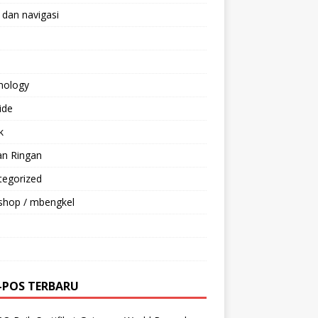
 dan navigasi
nology
ride
k
an Ringan
tegorized
shop / mbengkel
-POS TERBARU