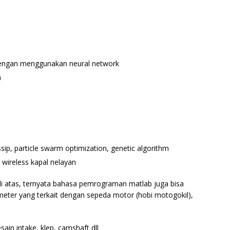
 dengan menggunakan neural network
a
ossip, particle swarm optimization, genetic algorithm
 wireless kapal nelayan
r di atas, ternyata bahasa pemrograman matlab juga bisa
eter yang terkait dengan sepeda motor (hobi motogokil),
sain intake, klep, camshaft dll