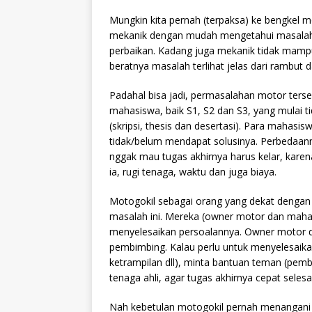
Mungkin kita pernah (terpaksa) ke bengkel 
mekanik dengan mudah mengetahui masalah 
perbaikan. Kadang juga mekanik tidak mam
beratnya masalah terlihat jelas dari rambut
Padahal bisa jadi, permasalahan motor terse
mahasiswa, baik S1, S2 dan S3, yang mulai
(skripsi, thesis dan desertasi). Para mahasi
tidak/belum mendapat solusinya. Perbedaan
nggak mau tugas akhirnya harus kelar, karena
ia, rugi tenaga, waktu dan juga biaya.
Motogokil sebagai orang yang dekat dengan 
masalah ini. Mereka (owner motor dan maha
menyelesaikan persoalannya. Owner motor 
pembimbing. Kalau perlu untuk menyelesai
ketrampilan dll), minta bantuan teman (pemb
tenaga ahli, agar tugas akhirnya cepat selesai
Nah kebetulan motogokil pernah menangani 