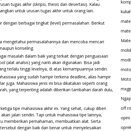
komp
san tugas akhir (skripsi, thesis dan desertasi). Kalau
angkan untuk urusan tugas akhir untuk orang lain.
kulia
mate
 dengan berbagai tingkat (level) permasalahan. Berikut
matem
Mater
wa mengetahui permasalahannya dan mencoba mencari
 maupun konseling.
mobi
agai masalah dalam baik yang terkait dengan penguasaan
modif
 (alat analsis) yang nanti akan digunakan. Bisa jadi
ng terlalu tinggi levelnya, di atas kemampuannya sendiri.
moto
ahasiswa yang sudah hampir terkena deadline, alias hampir
Moto
r juga. Mahasiswa jenis ini bisa dikatakan seperti orang
mxg
darah, yang terpenting adalah diberikan tambahan darah dulu,
Ngaji
off r
tiga tipe mahasiswa akhir ini. Yang sehat, cukup diberi
ia akan jalan sendiri. Tapi untuk mahasiswa tipe lainnya,
opini
 yaitu memberikan pemahaman, membuatkan alat. Serta
opre
ersebut dengan baik dan benar untuk menyelesaikan