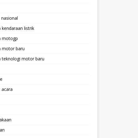
 nasional
a kendaraan listrik
ta motogp
a motor baru
a teknologi motor baru
ne
 acara
lakaan
aan