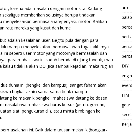
arrc
motor, karena ada masalah dengan motor kita. Kadang
sekaligus memberikan solusinya berupa tindakan
balap
pu menyelesaikan permasalahan/penyakit motor. Bahkan
berit
 dan raut mereka yang kusut dan kumel.
beri
but adalah kesalahan user. Begitu pula dengan para
berit
 tidak mampu menyelesaikan permasalahan tugas akhirnya
swa ini seperti user motor yang motornya bermasalah dan
berit
nya, para mahasiswa ini sudah berada
di ujung tanduk, mau
DIY
 kalau tidak ia akan DO. Jika sampai kejadian, maka rugilah
engi
dua dunia ini (bengkel dan kampus), sangat faham akan
event
siswa tingkat akhir) sama-sama tidak mampu
FIM
datang ke makanik bengkel, mahasiswa datang ke dosen
kan masalahnya mahasiswa harus kursus (pemrograman,
gear
uatan alat, pengukuran dll), atau minta bimbingan ke
kece
.
Kerj
permasalahan ini. Baik dalam urusan mekanik (bongkar-