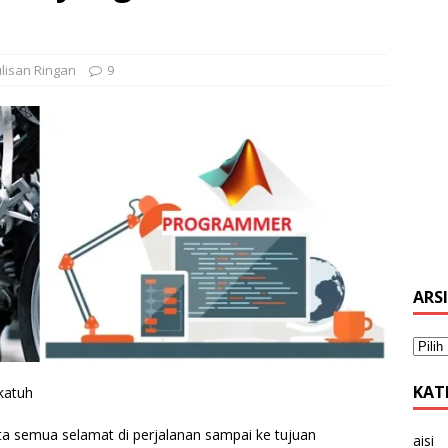
lisan Ringan
9
ARS
KAT
katuh
ta semua selamat di perjalanan sampai ke tujuan
aisi