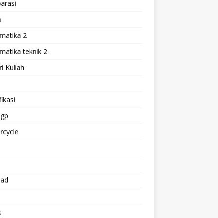
arasi
h
matika 2
atika teknik 2
i Kuliah
l
ikasi
gp
rcycle
p
oad
k