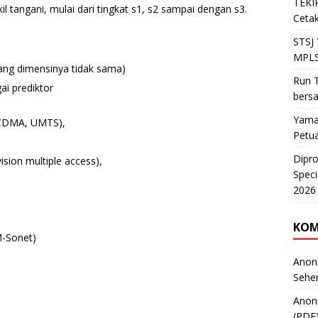
TEKIR
l tangani, mulai dari tingkat s1, s2 sampai dengan s3.
Cetak
STSJ
MPLS
yang dimensinya tidak sama)
Run T
gai prediktor
bers
Yama
WCDMA, UMTS),
Petu
Dipr
sion multiple access),
Speci
2026
KOM
-Sonet)
Anon
Sehe
Anon
(PDF