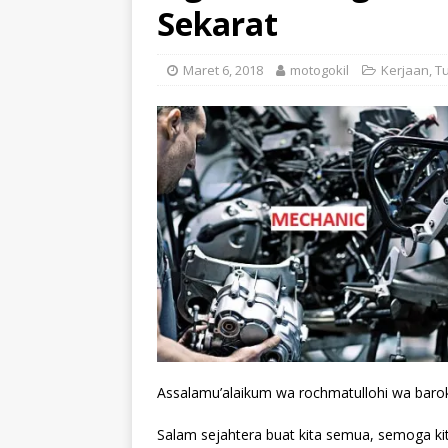
Sekarat
Maret 6, 2018
motogokil
Kerjaan
,
Tu
Assalamu’alaikum wa rochmatullohi wa baro
Salam sejahtera buat kita semua, semoga ki