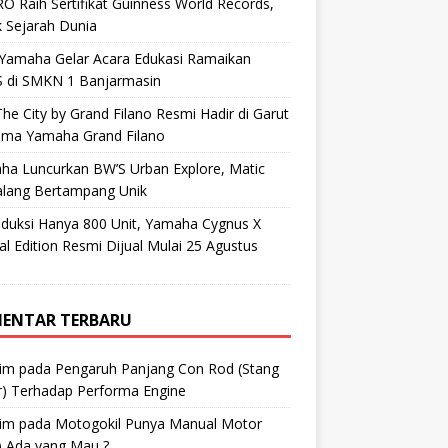
O Raih Sertifikat Guinness World Records,
 Sejarah Dunia
 Yamaha Gelar Acara Edukasi Ramaikan
 di SMKN 1 Banjarmasin
he City by Grand Filano Resmi Hadir di Garut
ama Yamaha Grand Filano
ha Luncurkan BW’S Urban Explore, Matic
alang Bertampang Unik
oduksi Hanya 800 Unit, Yamaha Cygnus X
al Edition Resmi Dijual Mulai 25 Agustus
ENTAR TERBARU
im
pada
Pengaruh Panjang Con Rod (Stang
r) Terhadap Performa Engine
im
pada
Motogokil Punya Manual Motor
) Ada yang Mau ?