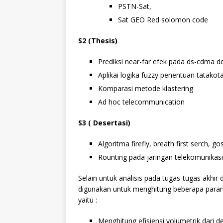
PSTN-Sat,
Sat GEO Red solomon code
S2 (Thesis)
Prediksi near-far efek pada ds-cdma
Aplikai logika fuzzy penentuan tatakot
Komparasi metode klastering
Ad hoc telecommunication
S3 ( Desertasi)
Algoritma firefly, breath first serch, g
Rounting pada jaringan telekomunikasi
Selain untuk analisis pada tugas-tugas akhi
digunakan untuk menghitung beberapa param
yaitu :
Menghitung efisiensi volumetrik dari de