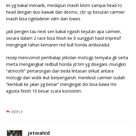
ini yg bakal menarik, meskipun masih blom sampai head to
head dengan duo kawak dan desmo, cbr sp besutan carmier
masih bisa ngeladenin vdm dan lowes
jadi pengen tau next seri bakal ngasih kejutan apa carmier,
secara dalam 2 race bisa finish ke 6 sungguh hasil impresif
mengingat tahun kemaren red bull honda amburadul.
resep mencomot pembalap jebolan motogp ternyata gk serta
merta mengangkat redbull honda jd tim yg disegani. mungkin
“atmosfir” pertarungan dan beda lintasan sirkuit antara
motogp dan wsbk ikut berpengaruh. merekrut carmier sudah
“kembali ke jalan yg benar” mengingat doi bisa bawa mv
agusta finish 10 besar scara konsisten.
REPLY
jetwahid