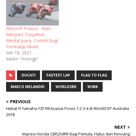
MotoGP Prancis : Marc
Marquez Tunjukkan
Mental Juara, Contoh Bagi
Pembalap Muda
Mei 18, 2021
dalam "motogp"
DUCATI
FASTEST LAP
FLAG TO FLAG
MARCO MELANDRI
WORLDSBK
WSBK
PREVIOUS
Hebat !!! Yamaha YZF R6 Kuasai Posisi 1-2-3-4 di WorldSSP Australia
2018
NEXT
Impresi Honda CBR250RR Bagi Pemula, Halus dan Kencang