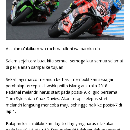
Assalamu’alaikum wa rochmatullohi wa barokatuh
Salam sejahtera buat kita semua, semoga kita semua selamat
di perjalanan sampai ke tujuan
Sekali lagi marco melandri berhasil membuktikan sebagai
pembalap tercepat di wsbk phillip islang australia 2018.
Padahal melandri harus start pada posisi-9, di grid bersama
Tom Sykes dan Chaz Davies. Akan tetapi selepas start
melandri langsung mencoba maju sehingga naik ke posisi-7 di
lap-1.
Balapan kali ini dilakukan flag-to-flag yang harus dilakukan
pada lap 10,11 atau 12. Dan melandri tidak mudah mencapai