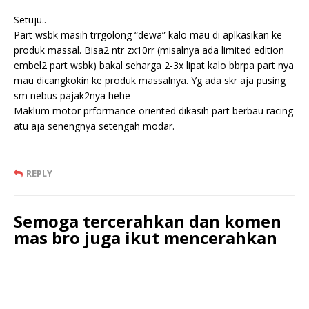
Setuju..
Part wsbk masih trrgolong “dewa” kalo mau di aplkasikan ke
produk massal. Bisa2 ntr zx10rr (misalnya ada limited edition
embel2 part wsbk) bakal seharga 2-3x lipat kalo bbrpa part nya
mau dicangkokin ke produk massalnya. Yg ada skr aja pusing
sm nebus pajak2nya hehe
Maklum motor prformance oriented dikasih part berbau racing
atu aja senengnya setengah modar.
REPLY
Semoga tercerahkan dan komen
mas bro juga ikut mencerahkan