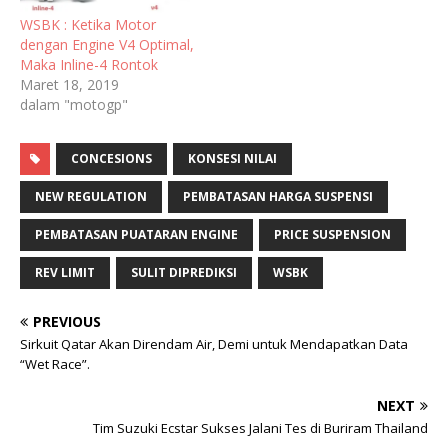
WSBK : Ketika Motor
dengan Engine V4 Optimal,
Maka Inline-4 Rontok
Maret 18, 2019
dalam "motogp"
CONCESIONS
KONSESI NILAI
NEW REGULATION
PEMBATASAN HARGA SUSPENSI
PEMBATASAN PUATARAN ENGINE
PRICE SUSPENSION
REV LIMIT
SULIT DIPREDIKSI
WSBK
PREVIOUS
Sirkuit Qatar Akan Direndam Air, Demi untuk Mendapatkan Data
“Wet Race”.
NEXT
Tim Suzuki Ecstar Sukses Jalani Tes di Buriram Thailand