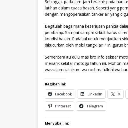
Sehingga, pada jam-jam terakhir pada hari ter
latihan dalam cuaca basah. Seperti yang pern
dengan mengoperasikan tanker air yang dig
Begitulah bagaimana keseriusan panitia da
pembalap. Sampai-sampai sirkuit harus di r
kondisi basah. Padahal untuk menjadikan sirku
dikucurkan oleh mobil tangki air ? Ini gurun
Sementara itu dulu mas bro info sekitar mo
menarik sekitar motogp tahun ini. Mohon ma
wassalamu’alaikum wa rochmatullohi wa bar
Bagikan ini:
Facebook
LinkedIn
X
Pinterest
Telegram
Menyukai ini: