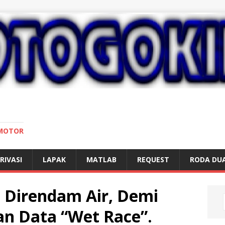
 MOTOR
RIVASI
LAPAK
MATLAB
REQUEST
RODA DU
n Direndam Air, Demi
n Data “Wet Race”.