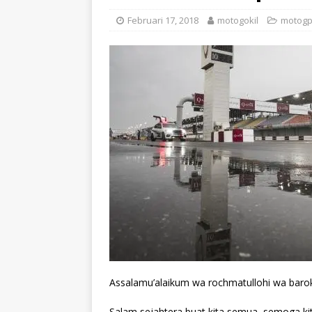
Februari 17, 2018
motogokil
motog
Assalamu’alaikum wa rochmatullohi wa baro
Salam sejahtera buat kita semua, semoga ki