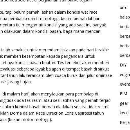
arrc
e, tapi belum pernah latihan dalam kondisi wet race
balap
emua pembalap dan tim motogp, belum pernah latihan
Sementara itu mengamati kondisi yang ada saat ini, banyak
berit
an dilakukan dalam kondisi basah, bagaimana mencari
beri
berit
 telah sepakat untuk
merendam lintasan pada hari terakhir
berit
tuk memberi kesempatan kepada pengendara untuk
h, artinya kondisi basah buatan. Tes tersebut akan memberi
DIY
luasi seberapa layak balapan di tempat basah di sirkuit
engi
Qatar tahun lalu terancam oleh cuaca buruk dan jalur drainase
ir jarang hujan.
event
FIM
(di malam hari) akan menyilaukan para pembalap di
g tidak ada tes resmi atau sesi latihan yang pernah terjadi
gear
tar dalam kondisi basah pernah diadakan secara tidak resmi
kece
kilan Dorna dalam Race Direction Loris Capirossi tahun
iasa (bukan motor motogp).
Kerj