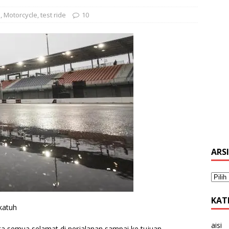
p
,
Motorcycle
,
test ride
10
ARS
KAT
katuh
aisi
ta semua selamat di perjalanan sampai ke tujuan.