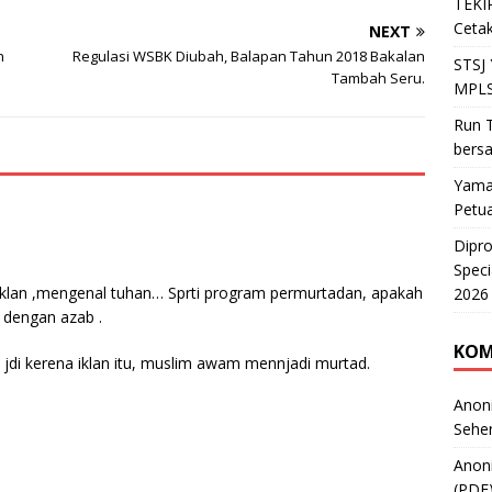
TEKIR
Cetak
NEXT
n
Regulasi WSBK Diubah, Balapan Tahun 2018 Bakalan
STSJ
Tambah Seru.
MPLS
Run T
bers
Yama
Petu
Dipr
Speci
iklan ,mengenal tuhan… Sprti program permurtadan, apakah
2026
 dengan azab .
KOM
jdi kerena iklan itu, muslim awam mennjadi murtad.
Anon
Sehe
Anon
(PDF