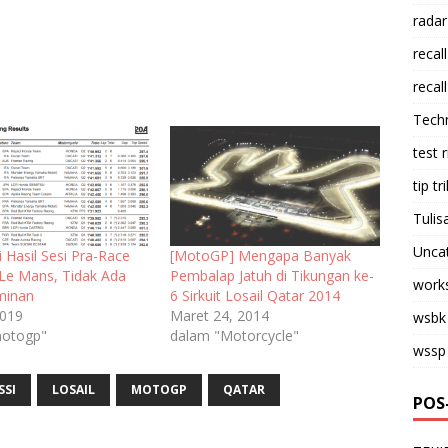
radar
recall
recall
Tech
test 
tip tri
Tulis
Unca
 Hasil Sesi Pra-Race
[MotoGP] Mengapa Banyak
e Mans, Tidak Ada
Pembalap Jatuh di Tikungan ke-
work
minan
6 Sirkuit Losail Qatar 2014
2019
Maret 24, 2014
wsbk
motogp"
dalam "Motorcycle"
wssp
SSI
LOSAIL
MOTOGP
QATAR
POS