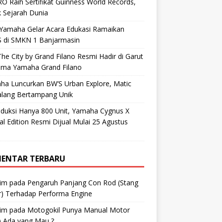
O Raih Sertifikat Guinness World Records,
 Sejarah Dunia
 Yamaha Gelar Acara Edukasi Ramaikan
 di SMKN 1 Banjarmasin
he City by Grand Filano Resmi Hadir di Garut
ama Yamaha Grand Filano
ha Luncurkan BW’S Urban Explore, Matic
alang Bertampang Unik
oduksi Hanya 800 Unit, Yamaha Cygnus X
al Edition Resmi Dijual Mulai 25 Agustus
ENTAR TERBARU
im
pada
Pengaruh Panjang Con Rod (Stang
r) Terhadap Performa Engine
im
pada
Motogokil Punya Manual Motor
) Ada yang Mau ?