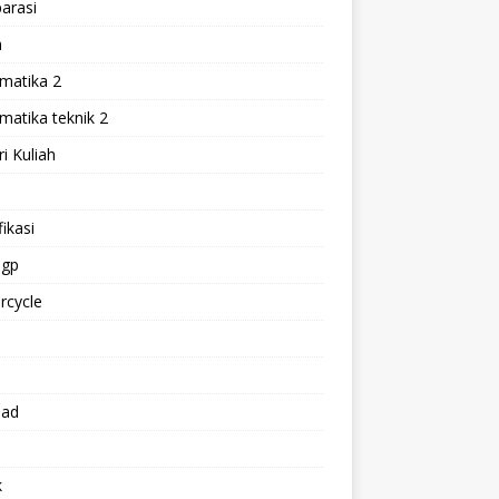
arasi
h
matika 2
atika teknik 2
i Kuliah
l
ikasi
gp
rcycle
p
oad
k