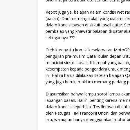
Repot juga ya, balapan dalam kondisi wet rac
(basah). Dan memang itulah yang dialami s
dalam kondisi basah di sirkuit losail qatar. 
pembalap yang khawatir balapan di qatar ak
setingannya ???
Oleh karena itu komisi keselamatan MotoGP
pengujian pra-musim Qatar bulan depan un
mencicipi sirkuit Losail di tempat yang basa
kesempatan kepada pengendara untuk mengeva
ini. Hal ini harus dilakukan setelah balapan 
yang juga buruk, maklum memang padang pas
Diasumsikan bahwa lampu sorot lampu akan 
lapangan basah. Hal ini penting karena meman
dalam kondisi seperti itu. Tes lintasan di qa
oleh Petugas FIM Francoini Uncini dan perwa
lalu, walaupun hanya menggunakan motor b