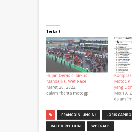
Terkait
Hujan Deras di Sirkuit
Kompilasi
Mandalika, Wet Race
MotoGP L
Maret 20, 2022
yang Do
dalam "berita motogp"
Mei 19, 
dalam "
FRANCOINI UNCINI
LORIS CAPIRO
RACE DIRECTION
WET RACE