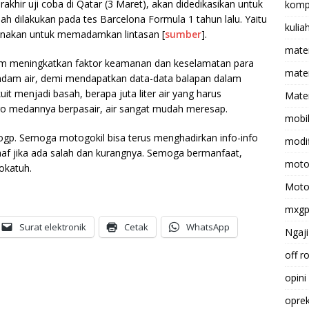
akhir uji coba di Qatar (3 Maret), akan didedikasikan untuk
komp
ah dilakukan pada tes Barcelona Formula 1 tahun lalu. Yaitu
kulia
unakan untuk memadamkan lintasan [
sumber
].
mate
lam meningkatkan faktor keamanan dan keselamatan para
matem
endam air, demi mendapatkan data-data balapan dalam
it menjadi basah, berapa juta liter air yang harus
Mater
 bro medannya berpasair, air sangat mudah meresap.
mobi
togp. Semoga motogokil bisa terus menghadirkan info-info
modif
af jika ada salah dan kurangnya. Semoga bermanfaat,
moto
okatuh.
Moto
mxg
Surat elektronik
Cetak
WhatsApp
Ngaji
off r
opini
opre