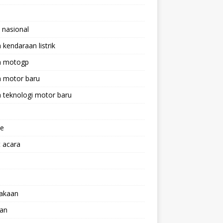
 nasional
a kendaraan listrik
ta motogp
a motor baru
a teknologi motor baru
ne
 acara
lakaan
aan