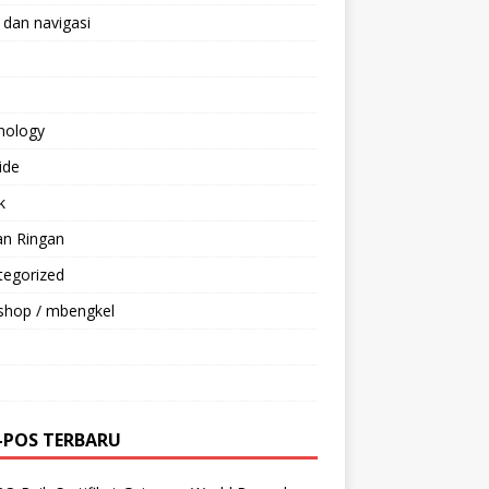
 dan navigasi
nology
ride
k
an Ringan
tegorized
shop / mbengkel
-POS TERBARU