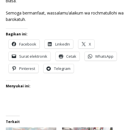
biasa.
Semoga bermanfaat, wassalamu’alaikum wa rochmatullohi wa
barokatuh.
Bagikan ini:
Facebook
LinkedIn
X
Surat elektronik
Cetak
WhatsApp
Pinterest
Telegram
Menyukai ini:
Terkait