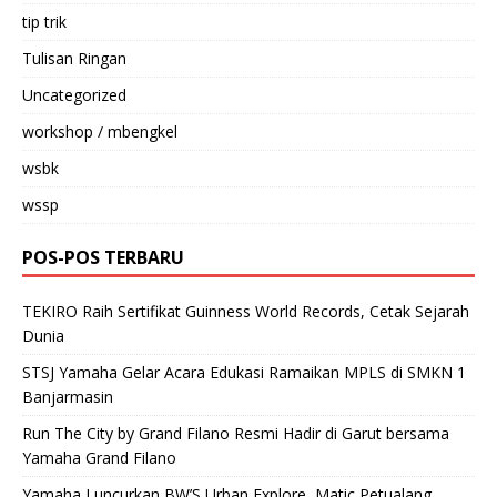
tip trik
Tulisan Ringan
Uncategorized
workshop / mbengkel
wsbk
wssp
POS-POS TERBARU
TEKIRO Raih Sertifikat Guinness World Records, Cetak Sejarah
Dunia
STSJ Yamaha Gelar Acara Edukasi Ramaikan MPLS di SMKN 1
Banjarmasin
Run The City by Grand Filano Resmi Hadir di Garut bersama
Yamaha Grand Filano
Yamaha Luncurkan BW’S Urban Explore, Matic Petualang