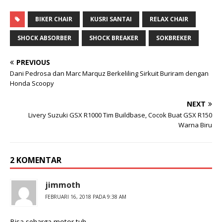
BIKER CHAIR
KUSRI SANTAI
RELAX CHAIR
SHOCK ABSORBER
SHOCK BREAKER
SOKBREKER
PREVIOUS
Dani Pedrosa dan Marc Marquz Berkeliling Sirkuit Buriram dengan
Honda Scoopy
NEXT
Livery Suzuki GSX R1000 Tim Buildbase, Cocok Buat GSX R150
Warna Biru
2 KOMENTAR
jimmoth
FEBRUARI 16, 2018 PADA 9:38 AM
Bisa seharga motor tuh…