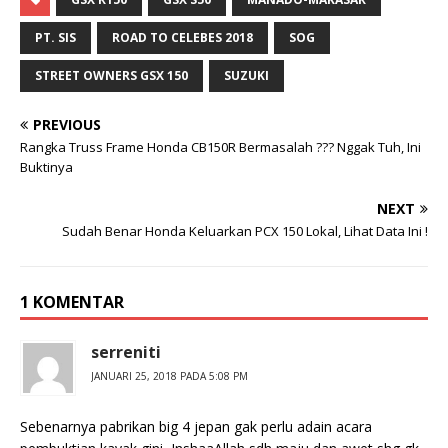
PT. SIS
ROAD TO CELEBES 2018
SOG
STREET OWNERS GSX 150
SUZUKI
PREVIOUS
Rangka Truss Frame Honda CB150R Bermasalah ??? Nggak Tuh, Ini
Buktinya
NEXT
Sudah Benar Honda Keluarkan PCX 150 Lokal, Lihat Data Ini !
1 KOMENTAR
serreniti
JANUARI 25, 2018 PADA 5:08 PM
Sebenarnya pabrikan big 4 jepan gak perlu adain acara