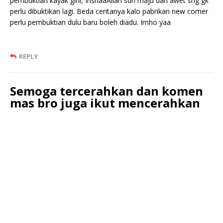
pembuktian kayak gini, InshaaAllah sdh maju dan awet shg gk
perlu dibuktikan lagi. Beda ceritanya kalo pabrikan new comer
perlu pembuktian dulu baru boleh diadu. Imho yaa
REPLY
Semoga tercerahkan dan komen
mas bro juga ikut mencerahkan