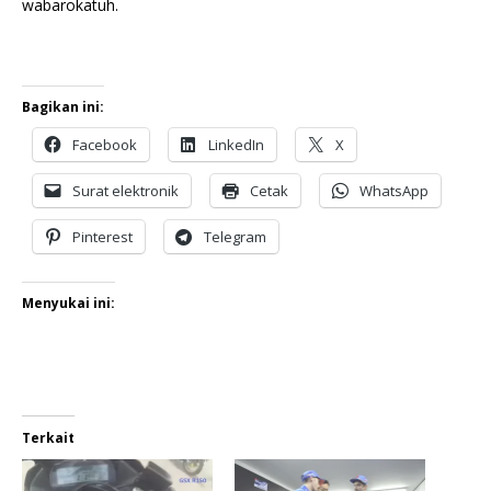
wabarokatuh.
Bagikan ini:
Facebook
LinkedIn
X
Surat elektronik
Cetak
WhatsApp
Pinterest
Telegram
Menyukai ini:
Terkait