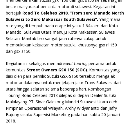
memperkenalkan suzuki gsx r150 dan gsx s150 ke sebahagian
besar masyarakat pencinta motor di sulawesi. Kegiatan ini
bertajuk
Road To Celebes 2018,
“From zero Manado North
Sulawesi to Zero Makassar South Sulawesi”.
Yang mana
rute yang di tempuh pada etape ini yaitu 1.644 km dari Kota
Manado, Sulawesi Utara menuju Kota Makassar, Sulawesi
Selatan. Mantab bro sangat jauh rutenya cukup untuk
membuktikan kekuatan motor suzuki, khususnya gsx r1150
dan gsx s150.
Kegiatan ini sekaligus menjadi
event touring
pertama untuk
komunitas
Street Owners GSX 150 (SOG)
. Komunitas yang
diisi oleh para pemilik Suzuki GSX-S150 tersebut mengajak
motor andalannya untuk menjelajah jalur Trans Sulawesi dari
utara hingga selatan selama beberapa hari. Rombongan
Touring Road Celebes 2018 dilepas di depan Dealer Suzuki
Malalayang PT. Sinar Galesong Mandiri Sulawesi Utara oleh
Pimpinan Operasional Wilayah, Ardhy Widyananto dan Jefry
Bujung selaku Supervisi Marketing pada hari sabtu 20 Januari
2018.