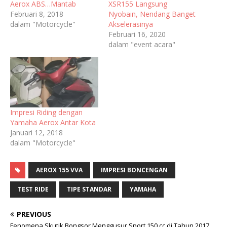
Aerox ABS…Mantab
XSR155 Langsung
Februari 8, 2018
Nyobain, Nendang Banget
dalam "Motorcycle"
Akselerasinya
Februari 16, 2020
dalam "event acara"
Impresi Riding dengan
Yamaha Aerox Antar Kota
Januari 12, 2018
dalam "Motorcycle"
AEROX 155 VVA
IMPRESI BONCENGAN
TEST RIDE
TIPE STANDAR
YAMAHA
PREVIOUS
Fenomena Skutik Bongsor Menggusur Sport 150 cc di Tahun 2017