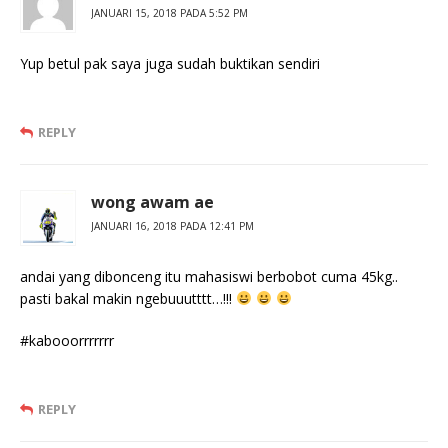
JANUARI 15, 2018 PADA 5:52 PM
Yup betul pak saya juga sudah buktikan sendiri
REPLY
wong awam ae
JANUARI 16, 2018 PADA 12:41 PM
andai yang dibonceng itu mahasiswi berbobot cuma 45kg..
pasti bakal makin ngebuuutttt…!!!
#kabooorrrrrrr
REPLY