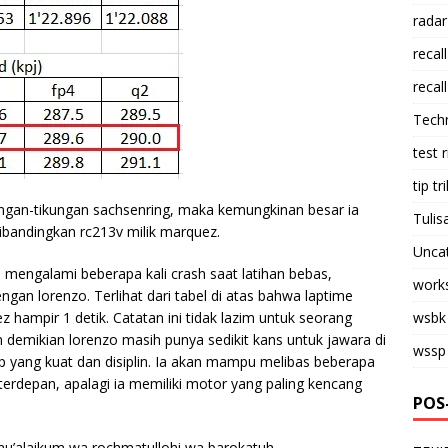
radar
recall
recall
Tech
test 
tip tri
kungan-tikungan sachsenring, maka kemungkinan besar ia
Tulis
dibandingkan rc213v milik marquez.
Unca
n mengalami beberapa kali crash saat latihan bebas,
work
ngan lorenzo. Terlihat dari tabel di atas bahwa laptime
 hampir 1 detik. Catatan ini tidak lazim untuk seorang
wsbk
n demikian lorenzo masih punya sedikit kans untuk jawara di
wssp
p yang kuat dan disiplin. Ia akan mampu melibas beberapa
erdepan, apalagi ia memiliki motor yang paling kencang
POS
u’alaikum wa rochmatullohi wa barokatuh