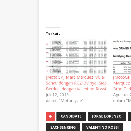
Terkait
[MotoGP] Marc Marquez Mulai
[MotoGP
Sehati dengan RC213V nya, Siap
Marquez 
Berduel dengan Valentino Rossi
Brno Ter
Juli 12, 2015
Agustus 
dalam "Motorcycle"
dalam "M
CANDIDATE
JORGE LORENZO
SACHSENRING
VALENTINO ROSSI