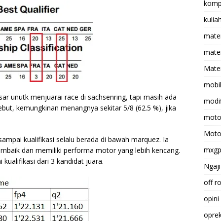
komp
kulia
mate
matem
Mater
mobi
ar unutk menjuarai race di sachsenring, tapi masih ada
modif
ut, kemungkinan menangnya sekitar 5/8 (62.5 %), jika
moto
Moto
sampai kualifikasi selalu berada di bawah marquez. Ia
mxg
baik dan memiliki performa motor yang lebih kencang.
kualifikasi dari 3 kandidat juara.
Ngaji
off r
opini
opre