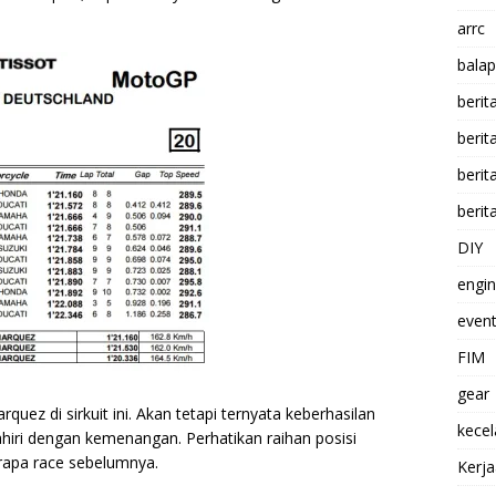
arrc
balap
berit
beri
berit
berit
DIY
engi
event
FIM
gear
quez di sirkuit ini. Akan tetapi ternyata keberhasilan
kece
ahiri dengan kemenangan. Perhatikan raihan posisi
erapa race sebelumnya.
Kerj