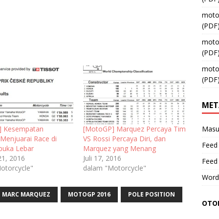
moto
(PDF
moto
(PDF
moto
(PDF
MET
] Kesempatan
[MotoGP] Marquez Percaya Tim
Masu
Menjuarai Race di
VS Rossi Percaya Diri, dan
Feed 
buka Lebar
Marquez yang Menang
21, 2016
Juli 17, 2016
Feed
otorcycle"
dalam "Motorcycle"
Word
MARC MARQUEZ
MOTOGP 2016
POLE POSITION
OTOM