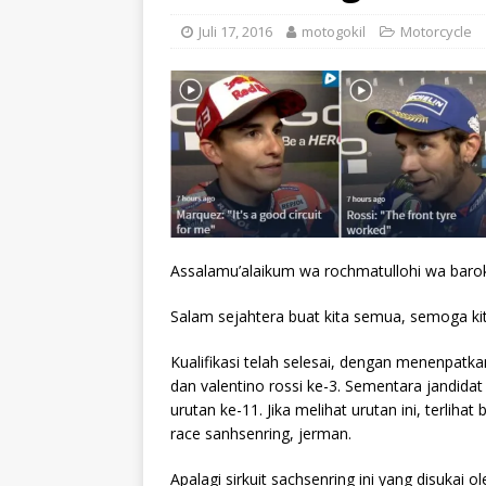
Juli 17, 2016
motogokil
Motorcycle
Assalamu’alaikum wa rochmatullohi wa baro
Salam sejahtera buat kita semua, semoga ki
Kualifikasi telah selesai, dengan menenpatk
dan valentino rossi ke-3. Sementara jandidat 
urutan ke-11. Jika melihat urutan ini, terli
race sanhsenring, jerman.
Apalagi sirkuit sachsenring ini yang disukai o