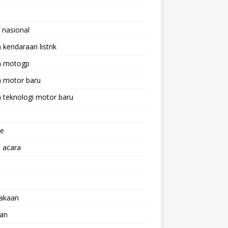
 nasional
a kendaraan listrik
ta motogp
a motor baru
a teknologi motor baru
ne
 acara
lakaan
aan