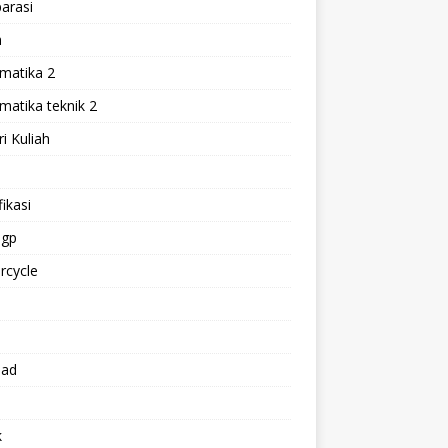
arasi
h
matika 2
atika teknik 2
i Kuliah
l
ikasi
gp
rcycle
p
oad
k