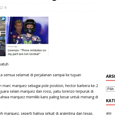
8
katuh
ta semua selamat di perjalanan sampai ke tujuan
ARS
an marc marquez sebagai pole position, hector barbera ke-2
juara selain marquez dan rossi, yaitu lorenzo terpuruk di
hat bahwa marquez memiliki kans paling besar untuk menang di
KAT
aisi
leh marquez, seperti halnya sirkuit di argentina dan texas.