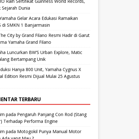
O Raih Sertifikat Guinness World Records,
 Sejarah Dunia
 Yamaha Gelar Acara Edukasi Ramaikan
 di SMKN 1 Banjarmasin
he City by Grand Filano Resmi Hadir di Garut
ama Yamaha Grand Filano
ha Luncurkan BW’S Urban Explore, Matic
alang Bertampang Unik
oduksi Hanya 800 Unit, Yamaha Cygnus X
al Edition Resmi Dijual Mulai 25 Agustus
ENTAR TERBARU
im
pada
Pengaruh Panjang Con Rod (Stang
r) Terhadap Performa Engine
im
pada
Motogokil Punya Manual Motor
) Ada yang Mau ?