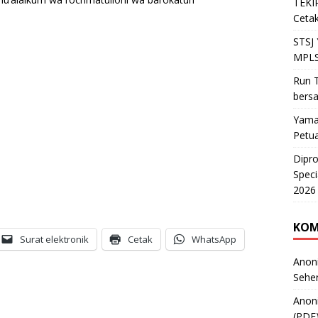
TEKIR
Cetak
STSJ
MPLS
Run T
bers
Yama
Petu
Dipr
Speci
2026
KOM
Surat elektronik
Cetak
WhatsApp
Anon
Sehe
Anon
(PDF