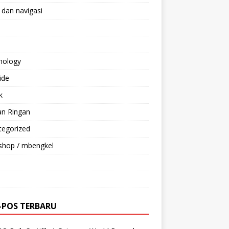
 dan navigasi
nology
ride
k
an Ringan
tegorized
shop / mbengkel
-POS TERBARU