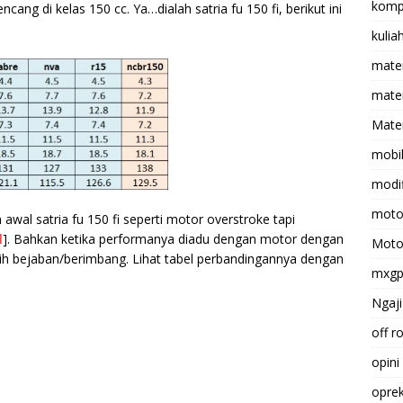
komp
encang di kelas 150 cc. Ya…dialah
satria fu 150 fi, berikut ini
kulia
mate
matem
Mater
mobi
modif
moto
awal satria fu 150 fi seperti motor overstroke tapi
l
]. Bahkan ketika performanya diadu dengan motor dengan
Moto
asih bejaban/berimbang. Lihat tabel perbandingannya dengan
mxg
Ngaji
off r
opini
opre