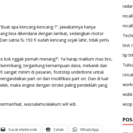
radar
recall
recall
 “Buat apa kencang-kencang ?”. Jawabannya hanya
cang bisa dikendarai dengan lambat, sedangkan motor
Tech
an satria fu 150 fi sudah kencang sejak lahir, tidak perlu
test 
tip tri
ace kok nggak pernah menang?”. Ya harap maklum mas bro,
Tulis
di berimbang, tergantung kemampuan dana, mekanik dan
u fi sangat minim di pasaran, footstep underbone untuk
Unca
mengandalkan part ori dan modifikasi part ori. Dan di luar
work
endek, maka engine dengan stroke paling pendeklah yang
wsbk
bermanfaat, wassalamu’alaikum wR wB.
wssp
POS
Surat elektronik
Cetak
WhatsApp