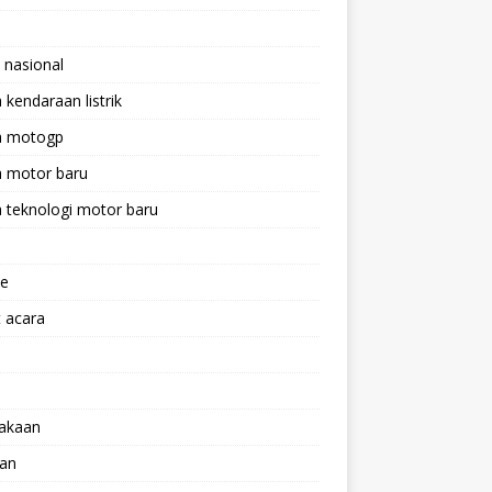
 nasional
a kendaraan listrik
ta motogp
a motor baru
a teknologi motor baru
ne
 acara
lakaan
aan