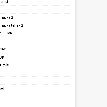
arasi
h
matika 2
atika teknik 2
i Kuliah
l
ikasi
gp
rcycle
p
oad
k