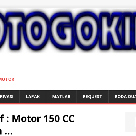
 MOTOR
RIVASI
LAPAK
MATLAB
REQUEST
RODA DU
f : Motor 150 CC
h …