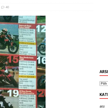
40
ARS
KAT
aisi