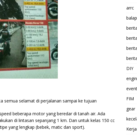
arrc
balap
berit
beri
berit
berit
DIY
engi
event
FIM
ta semua selamat di perjalanan sampai ke tujuan
gear
opspeed beberapa motor yang beredar di tanah air. Ada
kece
kukan di lintasan sepanjang 1 km. Dan untuk kelas 150 cc
tipe yang lengkap (bebek, matic dan sport).
Kerj