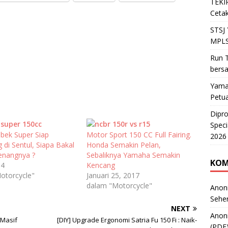
TEKIR
Cetak
STSJ
MPLS
Run T
bers
Yama
Petu
Dipr
Speci
ebek Super Siap
Motor Sport 150 CC Full Fairing.
2026
 di Sentul, Siapa Bakal
Honda Semakin Pelan,
enangnya ?
Sebaliknya Yamaha Semakin
KOM
14
Kencang
otorcycle"
Januari 25, 2017
dalam "Motorcycle"
Anon
Sehe
NEXT
Anon
 Masif
[DIY] Upgrade Ergonomi Satria Fu 150 Fi : Naik-
(PDF