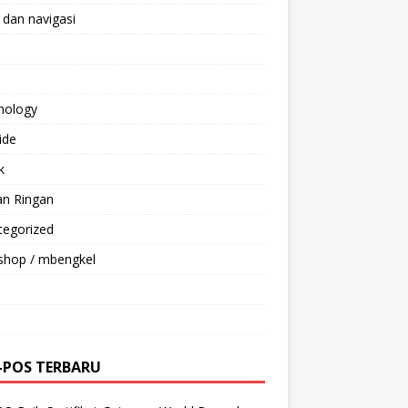
 dan navigasi
nology
ride
k
an Ringan
tegorized
shop / mbengkel
-POS TERBARU