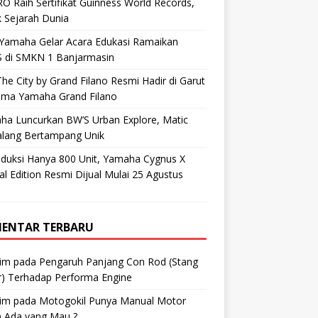
O Raih Sertifikat Guinness World Records,
 Sejarah Dunia
 Yamaha Gelar Acara Edukasi Ramaikan
 di SMKN 1 Banjarmasin
he City by Grand Filano Resmi Hadir di Garut
ama Yamaha Grand Filano
ha Luncurkan BW’S Urban Explore, Matic
alang Bertampang Unik
oduksi Hanya 800 Unit, Yamaha Cygnus X
al Edition Resmi Dijual Mulai 25 Agustus
ENTAR TERBARU
im
pada
Pengaruh Panjang Con Rod (Stang
r) Terhadap Performa Engine
im
pada
Motogokil Punya Manual Motor
) Ada yang Mau ?