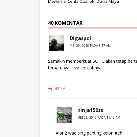
Mewarnai Cerita Otomotif Dunia Maya
40 KOMENTAR
Digaspol
MEI 29, 2016 PADA 8:17 AM
Semakin memperkuat SOHC akan tetap bertah
terbarunya.. vva contohnya
REPLY
ninja150ss
MEI 29, 2016 PADA 11:16 AM
Alon2 wae sing penting kelon #eh