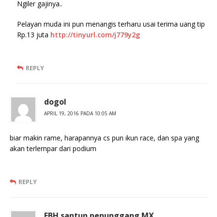
Ngiler gajinya..
Pelayan muda ini pun menangis terharu usai terima uang tip
Rp.13 juta
http://tinyurl.com/j779y2g
REPLY
dogol
APRIL 19, 2016 PADA 10:05 AM
biar makin rame, harapannya cs pun ikun race, dan spa yang
akan terlempar dari podium
REPLY
FBH santun penunggang MX