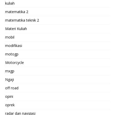
kuliah
matematika 2
matematika teknik 2
Materi Kuliah
mobil
modifikasi
motogp
Motorcycle
mxgp
Ngaji
off road
opini
oprek
radar dan navigasi