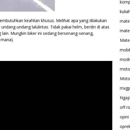
komp
kulia
embutuhkan keahlian khusus. Melihat apa yang dilakukan
mate
r undang-undang lalulintas. Tidak pakai helm, berdiri di atas
matem
lain. Mungkin biker ini sedang bersenang-senang,
 mana).
Mater
mobi
modif
moto
Moto
mxg
Ngaji
off r
opini
opre