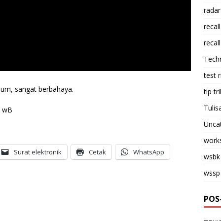
radar
recall
recall
Tech
test 
umum, sangat berbahaya.
tip tri
Tulis
R wB
Unca
work
Surat elektronik
Cetak
WhatsApp
wsbk
wssp
POS