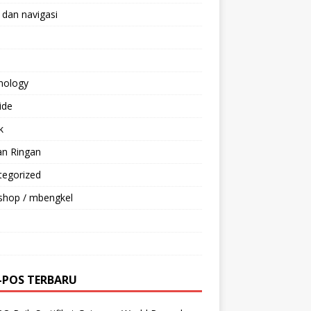
 dan navigasi
nology
ride
k
an Ringan
tegorized
shop / mbengkel
-POS TERBARU