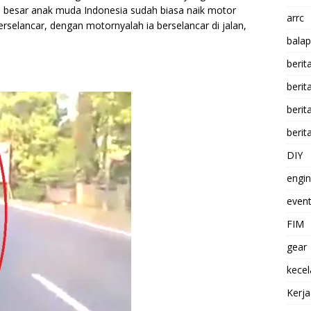
n besar anak muda Indonesia sudah biasa naik motor
arrc
berselancar, dengan
motornyalah ia berselancar di jalan,
balap
berit
beri
berit
berit
DIY
engi
event
FIM
gear
kece
Kerj