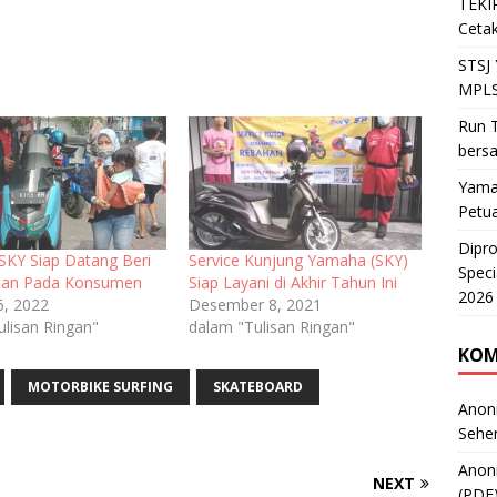
TEKIR
Cetak
STSJ
MPLS
Run T
bers
Yama
Petu
Dipr
SKY Siap Datang Beri
Service Kunjung Yamaha (SKY)
Speci
an Pada Konsumen
Siap Layani di Akhir Tahun Ini
2026
6, 2022
Desember 8, 2021
ulisan Ringan"
dalam "Tulisan Ringan"
KOM
MOTORBIKE SURFING
SKATEBOARD
Anon
Sehe
Anon
NEXT
(PDF