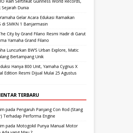
O Raih Sertifikat Guinness World Records,
 Sejarah Dunia
 Yamaha Gelar Acara Edukasi Ramaikan
 di SMKN 1 Banjarmasin
he City by Grand Filano Resmi Hadir di Garut
ama Yamaha Grand Filano
ha Luncurkan BW’S Urban Explore, Matic
alang Bertampang Unik
oduksi Hanya 800 Unit, Yamaha Cygnus X
al Edition Resmi Dijual Mulai 25 Agustus
ENTAR TERBARU
im
pada
Pengaruh Panjang Con Rod (Stang
r) Terhadap Performa Engine
im
pada
Motogokil Punya Manual Motor
) Ada yang Mau ?