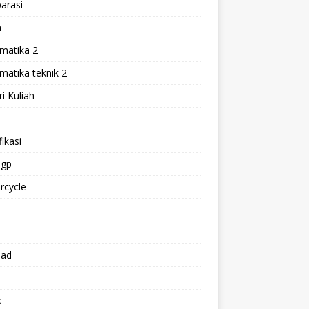
arasi
h
matika 2
atika teknik 2
i Kuliah
l
ikasi
gp
rcycle
p
oad
k