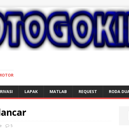
 MOTOR
RIVASI
LAPAK
MATLAB
REQUEST
RODA DU
lancar
e
5