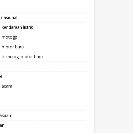
 nasional
a kendaraan listrik
ta motogp
a motor baru
a teknologi motor baru
ne
 acara
lakaan
aan