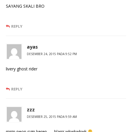
SAYANG SKALI BRO
REPLY
ayas
DESEMBER 24, 2015 PADA 9:52 PM
livery ghost rider
REPLY
zzz
DESEMBER 25, 2015 PADA 9:59 AM
mirip neon sign keren ….. blarrr wkwkwkwk