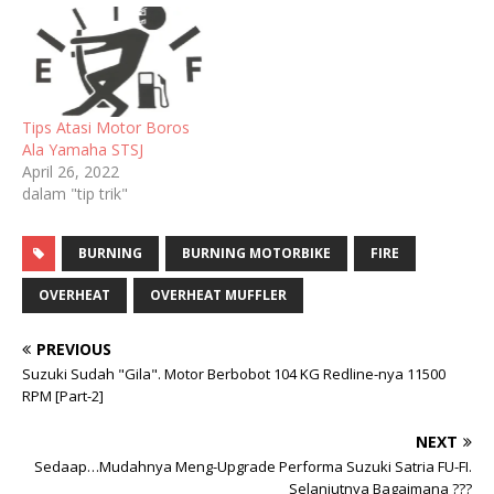
Tips Atasi Motor Boros
Ala Yamaha STSJ
April 26, 2022
dalam "tip trik"
BURNING
BURNING MOTORBIKE
FIRE
OVERHEAT
OVERHEAT MUFFLER
PREVIOUS
Suzuki Sudah "Gila". Motor Berbobot 104 KG Redline-nya 11500
RPM [Part-2]
NEXT
Sedaap…Mudahnya Meng-Upgrade Performa Suzuki Satria FU-FI.
Selanjutnya Bagaimana ???