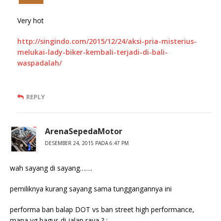
Very hot
http://singindo.com/2015/12/24/aksi-pria-misterius-
melukai-lady-biker-kembali-terjadi-di-bali-
waspadalah/
REPLY
ArenaSepedaMotor
DESEMBER 24, 2015 PADA 6:47 PM
wah sayang di sayang…….
pemiliknya kurang sayang sama tunggangannya ini
performa ban balap DOT vs ban street high performance,
mana yg bagus di jalan raya ? :