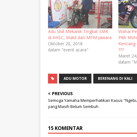
Adu Skill Mekanik Tingkat SMK
Wahai Pe
di AHSC, Wakil dari MPM Jawara
Pilih Mot
Oktober 20, 2018
Kencang a
dalam "event acara"
???
Maret 24
dalam "M
ADU MOTOR
BERENANG DI KALI
PREVIOUS
Semoga Yamaha Memperhatikan Kasus "Ngebu
yang Masih Belum Sembuh
15 KOMENTAR