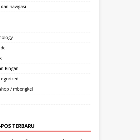
 dan navigasi
nology
ride
k
an Ringan
tegorized
shop / mbengkel
-POS TERBARU