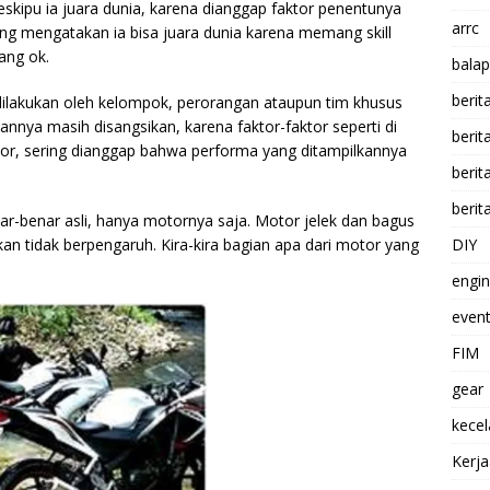
eskipu ia juara dunia, karena dianggap faktor penentunya
arrc
ang mengatakan ia bisa juara dunia karena memang skill
ang ok.
balap
berit
dilakukan oleh kelompok, perorangan ataupun tim khusus
nya masih disangsikan, karena faktor-faktor seperti di
beri
r, sering dianggap bahwa performa yang ditampilkannya
berit
berit
ar-benar asli, hanya motornya saja. Motor jelek dan bagus
akan tidak berpengaruh. Kira-kira bagian apa dari motor yang
DIY
engi
event
FIM
gear
kece
Kerj