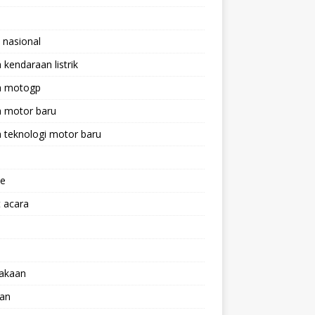
 nasional
a kendaraan listrik
ta motogp
a motor baru
a teknologi motor baru
ne
 acara
lakaan
aan