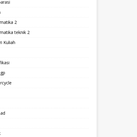
arasi
h
matika 2
atika teknik 2
i Kuliah
l
ikasi
gp
rcycle
p
oad
k