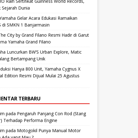
O Raih Sertifikat Guinness World Records,
 Sejarah Dunia
 Yamaha Gelar Acara Edukasi Ramaikan
 di SMKN 1 Banjarmasin
he City by Grand Filano Resmi Hadir di Garut
ama Yamaha Grand Filano
ha Luncurkan BW’S Urban Explore, Matic
alang Bertampang Unik
oduksi Hanya 800 Unit, Yamaha Cygnus X
al Edition Resmi Dijual Mulai 25 Agustus
ENTAR TERBARU
im
pada
Pengaruh Panjang Con Rod (Stang
r) Terhadap Performa Engine
im
pada
Motogokil Punya Manual Motor
) Ada yang Mau ?