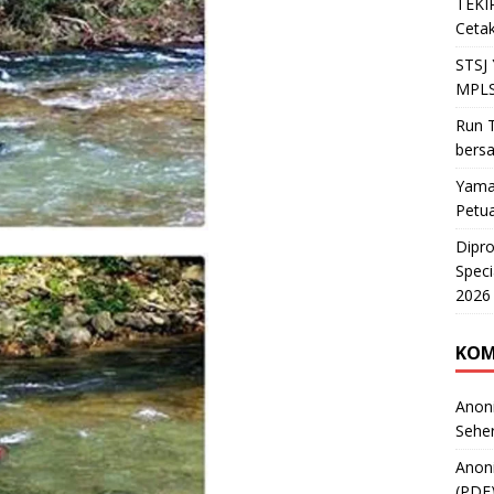
TEKIR
Cetak
STSJ
MPLS
Run T
bers
Yama
Petu
Dipr
Speci
2026
KOM
Anon
Sehe
Anon
(PDF