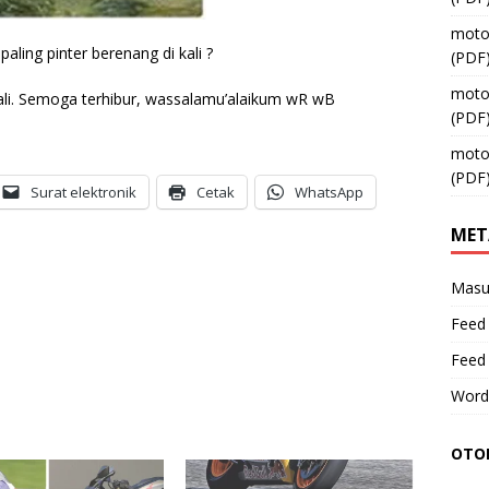
moto
ling pinter berenang di kali ?
(PDF
moto
yali. Semoga terhibur, wassalamu’alaikum wR wB
(PDF
moto
(PDF
Surat elektronik
Cetak
WhatsApp
MET
Masu
Feed 
Feed
Word
OTOM