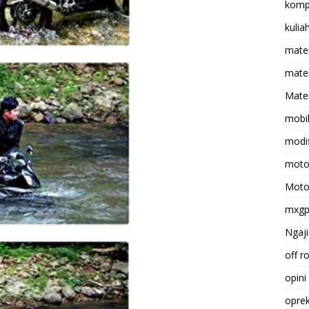
komp
kulia
mate
matem
Mater
mobi
modif
moto
Moto
mxg
Ngaji
off r
opini
opre