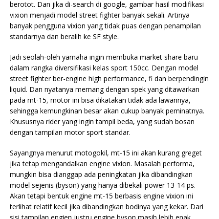
berotot. Dan jika di-search di google, gambar hasil modifikasi
vixion menjadi model street fighter banyak sekali. Artinya
banyak pengguna vixion yang tidak puas dengan penampilan
standarnya dan beralih ke SF style.
Jadi seolah-oleh yamaha ingin membuka market share baru
dalam rangka diversifikasi kelas sport 150cc. Dengan model
street fighter ber-engine high performance, fi dan berpendingin
liquid. Dan nyatanya memang dengan spek yang ditawarkan
pada mt-15, motor ini bisa dikatakan tidak ada lawannya,
sehingga kemungkinan besar akan cukup banyak peminatnya.
Khususnya rider yang ingin tampil beda, yang sudah bosan
dengan tampilan motor sport standar.
Sayangnya menurut motogokil, mt-15 ini akan kurang greget
jika tetap mengandalkan engine vixion. Masalah performa,
mungkin bisa dianggap ada peningkatan jika dibandingkan
model sejenis (byson) yang hanya dibekali power 13-14 ps.
Akan tetapi bentuk engine mt-15 berbasis engine vixion ini
terlihat relatif kecil jika dibandingkan bodinya yang kekar. Dari
sisi tampilan engien justru engine byson masih lebih enak