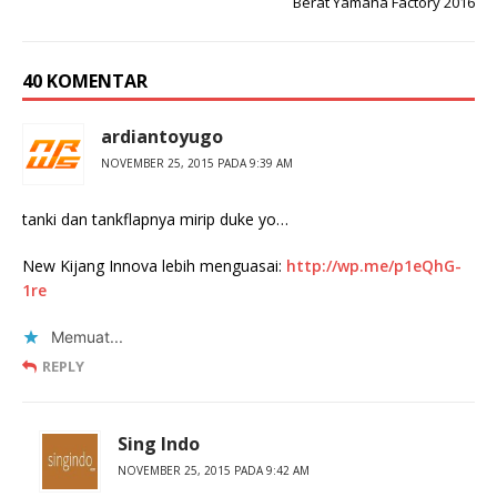
Berat Yamaha Factory 2016
40 KOMENTAR
ardiantoyugo
NOVEMBER 25, 2015 PADA 9:39 AM
tanki dan tankflapnya mirip duke yo…
New Kijang Innova lebih menguasai:
http://wp.me/p1eQhG-
1re
Memuat...
REPLY
Sing Indo
NOVEMBER 25, 2015 PADA 9:42 AM