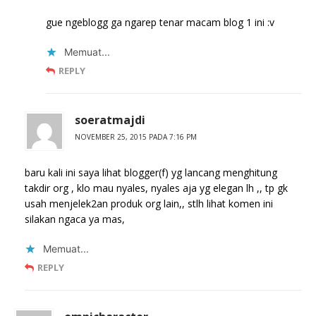
gue ngeblogg ga ngarep tenar macam blog 1 ini :v
Memuat...
REPLY
soeratmajdi
NOVEMBER 25, 2015 PADA 7:16 PM
baru kali ini saya lihat blogger(f) yg lancang menghitung
takdir org , klo mau nyales, nyales aja yg elegan lh ,, tp gk
usah menjelek2an produk org lain,, stlh lihat komen ini
silakan ngaca ya mas,
Memuat...
REPLY