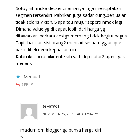
Sotoy nih muka decker…namanya juga menciptakan
segmen tersendiri. Pabrikan juga sadar cung..penjualan
tidak selaris vixion. Siapa tau mujur seperti nmax lagi.
Dimana value yg di dapat lebih dari harga yg
ditawarkan..perkara design memang tidak begitu bagus.
Tapi lihat dari sisi orang2 mencari sesuatu yg unique…
pasti dibeli demi kepuasan diri.
Kalau ikut pola pikir ente sih ya hidup datar2 ajah…gak
menarik..
Memuat...
REPLY
GHOST
NOVEMBER 26, 2015 PADA 12:04 PM
maklum om blogger ga punya harga diri
:v