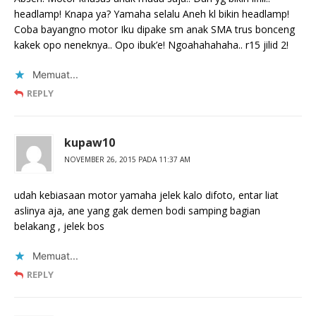
headlamp! Knapa ya? Yamaha selalu Aneh kl bikin headlamp!
Coba bayangno motor Iku dipake sm anak SMA trus bonceng
kakek opo neneknya.. Opo ibuk’e! Ngoahahahaha.. r15 jilid 2!
Memuat...
REPLY
kupaw10
NOVEMBER 26, 2015 PADA 11:37 AM
udah kebiasaan motor yamaha jelek kalo difoto, entar liat
aslinya aja, ane yang gak demen bodi samping bagian
belakang , jelek bos
Memuat...
REPLY