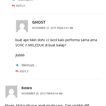
REPLY
GHOST
NOVEMBER 27, 2015 PADA 5:01 AM
buat ape bikin dohc cc kecil kalo performa sama ama
SOHC n MELEDUK di buat balap?
jlubbb
Memuat...
REPLY
bowo
NOVEMBER 26, 2015 PADA 8:54 AM
Absen. Motor khusus anak muda saja.. Dan yg bikin ilfill..