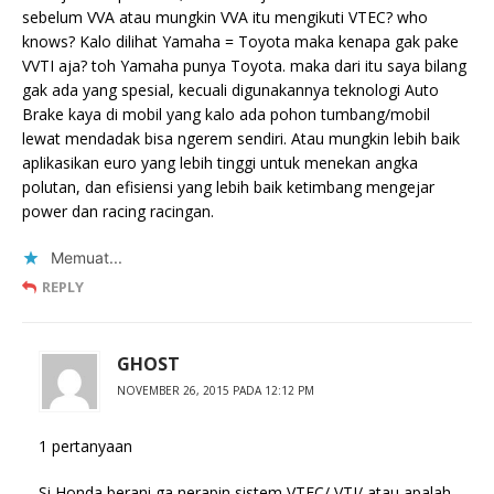
sebelum VVA atau mungkin VVA itu mengikuti VTEC? who
knows? Kalo dilihat Yamaha = Toyota maka kenapa gak pake
VVTI aja? toh Yamaha punya Toyota. maka dari itu saya bilang
gak ada yang spesial, kecuali digunakannya teknologi Auto
Brake kaya di mobil yang kalo ada pohon tumbang/mobil
lewat mendadak bisa ngerem sendiri. Atau mungkin lebih baik
aplikasikan euro yang lebih tinggi untuk menekan angka
polutan, dan efisiensi yang lebih baik ketimbang mengejar
power dan racing racingan.
Memuat...
REPLY
GHOST
NOVEMBER 26, 2015 PADA 12:12 PM
1 pertanyaan
Si Honda berani ga nerapin sistem VTEC/ VTI/ atau apalah