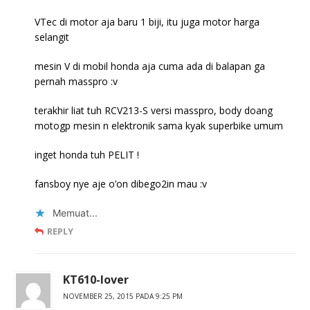
VTec di motor aja baru 1 biji, itu juga motor harga
selangit
mesin V di mobil honda aja cuma ada di balapan ga
pernah masspro :v
terakhir liat tuh RCV213-S versi masspro, body doang
motogp mesin n elektronik sama kyak superbike umum
inget honda tuh PELIT !
fansboy nye aje o’on dibego2in mau :v
Memuat...
REPLY
KT610-lover
NOVEMBER 25, 2015 PADA 9:25 PM