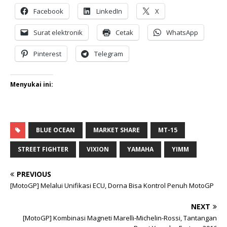
Facebook
LinkedIn
X
Surat elektronik
Cetak
WhatsApp
Pinterest
Telegram
Menyukai ini:
BLUE OCEAN
MARKET SHARE
MT-15
STREET FIGHTER
VIXION
YAMAHA
YIMM
PREVIOUS
[MotoGP] Melalui Unifikasi ECU, Dorna Bisa Kontrol Penuh MotoGP
NEXT
[MotoGP] Kombinasi Magneti Marelli-Michelin-Rossi, Tantangan