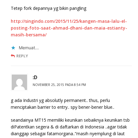
Tetep fork depannya yg bikin pangling
http://singindo.com/2015/11/25/kangen-masa-lalu-el-
posting-foto-saat-ahmad-dhani-dan-maia-estianty-
masih-bersama/
Memuat...
REPLY
:D
NOVEMBER 25, 2015 PADA 8:54 PM
g ada Industri yg absolutly permanent.. thus, perlu
menciptakan barrier to entry.. spy bener-bener blue..
seandainya MT15 memiliki keunikan sebaiknya keunikan tsb
diPatentkan segera & di daftarkan di Indonesia ..agar tidak
dianggap sebagai fatamorgana..”masih nyemplung di laut