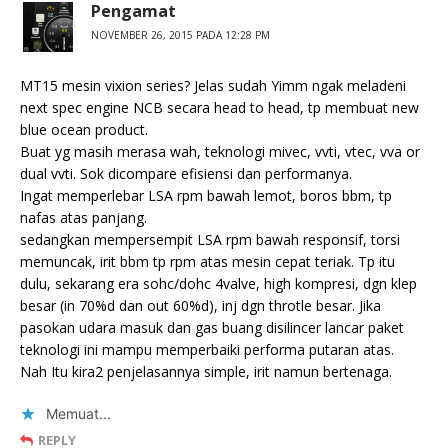
Pengamat
NOVEMBER 26, 2015 PADA 12:28 PM
MT15 mesin vixion series? Jelas sudah Yimm ngak meladeni
next spec engine NCB secara head to head, tp membuat new
blue ocean product.
Buat yg masih merasa wah, teknologi mivec, vvti, vtec, vva or
dual vvti. Sok dicompare efisiensi dan performanya.
Ingat memperlebar LSA rpm bawah lemot, boros bbm, tp
nafas atas panjang.
sedangkan mempersempit LSA rpm bawah responsif, torsi
memuncak, irit bbm tp rpm atas mesin cepat teriak. Tp itu
dulu, sekarang era sohc/dohc 4valve, high kompresi, dgn klep
besar (in 70%d dan out 60%d), inj dgn throtle besar. Jika
pasokan udara masuk dan gas buang disilincer lancar paket
teknologi ini mampu memperbaiki performa putaran atas.
Nah Itu kira2 penjelasannya simple, irit namun bertenaga.
Memuat...
REPLY