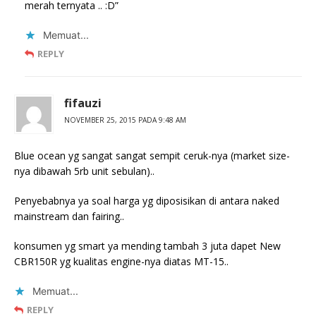
merah ternyata .. :D”
Memuat...
REPLY
fifauzi
NOVEMBER 25, 2015 PADA 9:48 AM
Blue ocean yg sangat sangat sempit ceruk-nya (market size-
nya dibawah 5rb unit sebulan)..
Penyebabnya ya soal harga yg diposisikan di antara naked
mainstream dan fairing..
konsumen yg smart ya mending tambah 3 juta dapet New
CBR150R yg kualitas engine-nya diatas MT-15..
Memuat...
REPLY