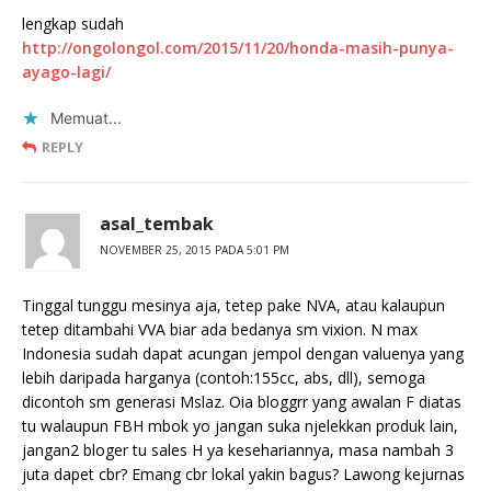
lengkap sudah
http://ongolongol.com/2015/11/20/honda-masih-punya-
ayago-lagi/
Memuat...
REPLY
asal_tembak
NOVEMBER 25, 2015 PADA 5:01 PM
Tinggal tunggu mesinya aja, tetep pake NVA, atau kalaupun
tetep ditambahi VVA biar ada bedanya sm vixion. N max
Indonesia sudah dapat acungan jempol dengan valuenya yang
lebih daripada harganya (contoh:155cc, abs, dll), semoga
dicontoh sm generasi Mslaz. Oia bloggrr yang awalan F diatas
tu walaupun FBH mbok yo jangan suka njelekkan produk lain,
jangan2 bloger tu sales H ya kesehariannya, masa nambah 3
juta dapet cbr? Emang cbr lokal yakin bagus? Lawong kejurnas