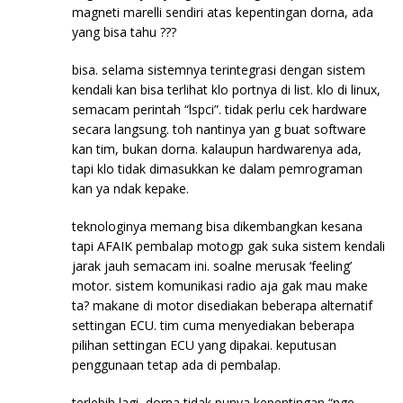
magneti marelli sendiri atas kepentingan dorna, ada
yang bisa tahu ???
bisa. selama sistemnya terintegrasi dengan sistem
kendali kan bisa terlihat klo portnya di list. klo di linux,
semacam perintah “lspci”. tidak perlu cek hardware
secara langsung. toh nantinya yan g buat software
kan tim, bukan dorna. kalaupun hardwarenya ada,
tapi klo tidak dimasukkan ke dalam pemrograman
kan ya ndak kepake.
teknologinya memang bisa dikembangkan kesana
tapi AFAIK pembalap motogp gak suka sistem kendali
jarak jauh semacam ini. soalne merusak ‘feeling’
motor. sistem komunikasi radio aja gak mau make
ta? makane di motor disediakan beberapa alternatif
settingan ECU. tim cuma menyediakan beberapa
pilihan settingan ECU yang dipakai. keputusan
penggunaan tetap ada di pembalap.
terlebih lagi, dorna tidak punya kepentingan “nge-