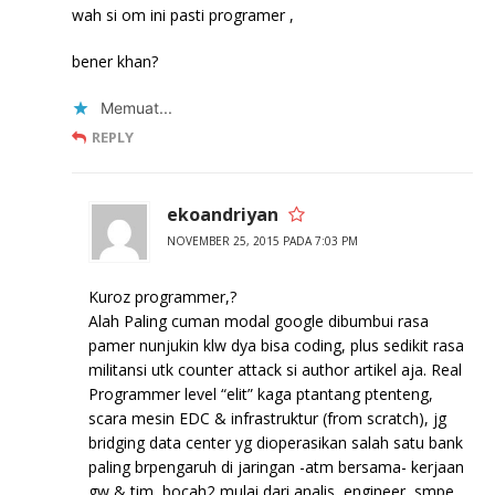
wah si om ini pasti programer ,
bener khan?
Memuat...
REPLY
ekoandriyan
NOVEMBER 25, 2015 PADA 7:03 PM
Kuroz programmer,?
Alah Paling cuman modal google dibumbui rasa
pamer nunjukin klw dya bisa coding, plus sedikit rasa
militansi utk counter attack si author artikel aja. Real
Programmer level “elit” kaga ptantang ptenteng,
scara mesin EDC & infrastruktur (from scratch), jg
bridging data center yg dioperasikan salah satu bank
paling brpengaruh di jaringan -atm bersama- kerjaan
gw & tim, bocah2 mulai dari analis, engineer, smpe