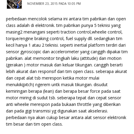
NOVEMBER 23, 2015 PADA 10:05 PM
perbedaan mencolok selama ini antara tim pabrikan dan open
class adalah di elektronik. tim pabrikan punya 5 teknisi yang
masing2 menangani seperti traction control,wheelie control,
torque/engine braking control, fuel supply dll. sedangkan tim
kecil hanya 1 atau 2 teknisi. seperti inertial platform terdiri dari
sensor gyroscopic dan accelerometer yang canggih dipakai tim
pabrikan. alat memonitor tingkah laku (attitude) dan motion
(gerakan ) motor masuk dan keluar tikungan. canggih berarti
lebih akurat dan responsif dari tim open class. seberapa akurat
dan cepat alat tsb merespon ketika motor mulai
menukik(pitch) ngerem untk masuk tikungan. disudut
kemiringan berapa (lean) dan berapa besar force pada saat
motor miring di sudut tsb. seberapa tepat dan cepat sensor
anti wheelie merespon pada bukaan throttle yang diberikan
dan pada gigi transmisi yg digunakan saat akselerasi.
perbedaan nya akan cukup besar antara alat sensor elektronik
tim besar dan tim open class.