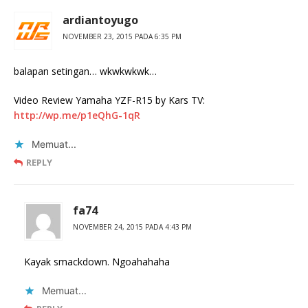
ardiantoyugo
NOVEMBER 23, 2015 PADA 6:35 PM
balapan setingan… wkwkwkwk…
Video Review Yamaha YZF-R15 by Kars TV:
http://wp.me/p1eQhG-1qR
Memuat...
REPLY
fa74
NOVEMBER 24, 2015 PADA 4:43 PM
Kayak smackdown. Ngoahahaha
Memuat...