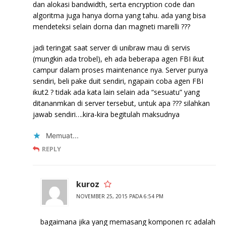
dan alokasi bandwidth, serta encryption code dan
algoritma juga hanya dorna yang tahu. ada yang bisa
mendeteksi selain dorna dan magneti marelli ???
jadi teringat saat server di unibraw mau di servis
(mungkin ada trobel), eh ada beberapa agen FBI ikut
campur dalam proses maintenance nya. Server punya
sendiri, beli pake duit sendiri, ngapain coba agen FBI
ikut2 ? tidak ada kata lain selain ada “sesuatu” yang
ditananmkan di server tersebut, untuk apa ??? silahkan
jawab sendiri….kira-kira begitulah maksudnya
Memuat...
REPLY
kuroz
NOVEMBER 25, 2015 PADA 6:54 PM
bagaimana jika yang memasang komponen rc adalah