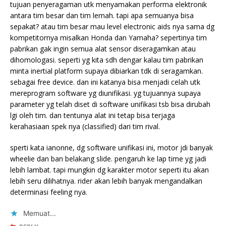
tujuan penyeragaman utk menyamakan performa elektronik
antara tim besar dan tim lemah. tapi apa semuanya bisa
sepakat? atau tim besar mau level electronic aids nya sama dg
kompetitornya misalkan Honda dan Yamaha? sepertinya tim
pabrikan gak ingin semua alat sensor diseragamkan atau
dihomologasi. seperti yg kita sdh dengar kalau tim pabrikan
minta inertial platform supaya dibiarkan tdk di seragamkan.
sebagai free device. dan ini katanya bisa menjadi celah utk
mereprogram software yg diunifikasi. yg tujuannya supaya
parameter yg telah diset di software unifikasi tsb bisa dirubah
lgi oleh tim. dan tentunya alat ini tetap bisa terjaga
kerahasiaan spek nya (classified) dari tim rival.
sperti kata ianonne, dg software unifikasi ini, motor jdi banyak
wheelie dan ban belakang slide. pengaruh ke lap time yg jadi
lebih lambat. tapi mungkin dg karakter motor seperti itu akan
lebih seru dilihatnya. rider akan lebih banyak mengandalkan
determinasi feeling nya.
Memuat...